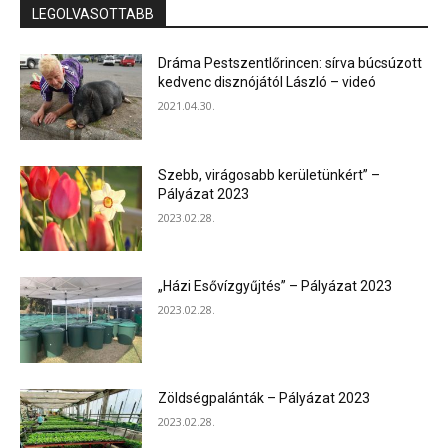
LEGOLVASOTTABB
Dráma Pestszentlőrincen: sírva búcsúzott
kedvenc disznójától László – videó
2021.04.30.
Szebb, virágosabb kerületünkért” –
Pályázat 2023
2023.02.28.
„Házi Esővízgyűjtés” – Pályázat 2023
2023.02.28.
Zöldségpalánták – Pályázat 2023
2023.02.28.