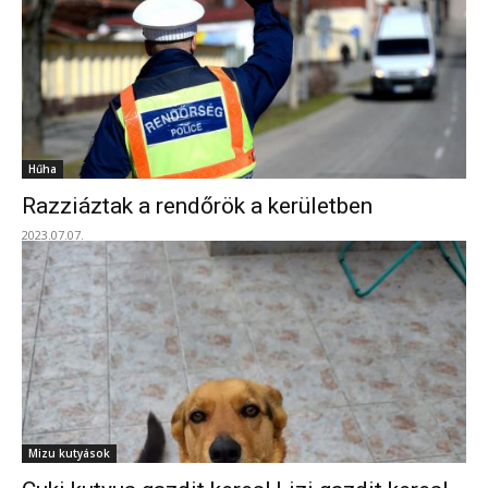
Hűha
Razziáztak a rendőrök a kerületben
2023.07.07.
Mizu kutyások