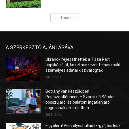
Load more
A SZERKESZTŐ AJÁNLÁSÁVAL
Ukránok fejleszthették a Tisza Párt
applikációját, közel húszezer felhasználó
személyes adatai kiszivárogtak
2025.10.07.
Botrány van készülőben
Pestszentlőrincen – Szaniszló Sándor
bosszújáról és balatoni ingatlanjáról
sugdosnak a kerületben
2025.10.01.
Figyelem! Veszélyeshulladék-gyűjtés lesz