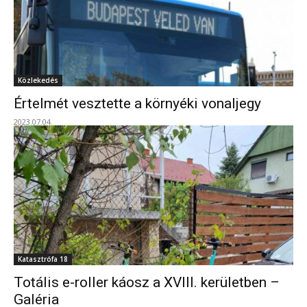
Közlekedés
Értelmét vesztette a környéki vonaljegy
2023.07.04.
Katasztrófa 18
Totális e-roller káosz a XVIII. kerületben –
Galéria