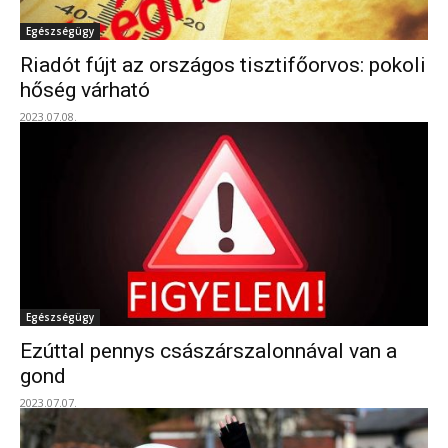
Egészségügy
Riadót fújt az országos tisztifőorvos: pokoli
hőség várható
2023.07.08.
Egészségügy
Ezúttal pennys császárszalonnával van a
gond
2023.07.07.