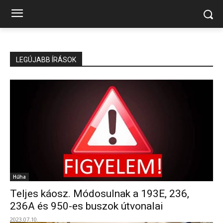
LEGÚJABB ÍRÁSOK
Hűha
Teljes káosz. Módosulnak a 193E, 236,
236A és 950-es buszok útvonalai
2023.07.10.