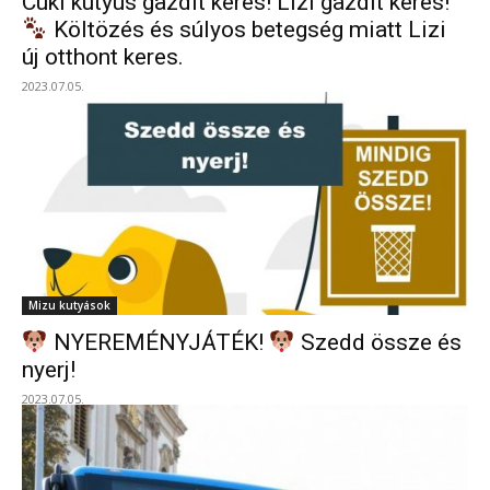
Cuki kutyus gazdit keres! Lizi gazdit keres!
Költözés és súlyos betegség miatt Lizi
új otthont keres.
2023.07.05.
Mizu kutyások
NYEREMÉNYJÁTÉK!
Szedd össze és
nyerj!
2023.07.05.