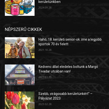
kerületünkben
2024.09.28.
NÉPSZERŰ CIKKEK
Hahó, 18. kerületi senior-ok: íme a legjobb
sportok 70 év felett
2021.10.28.
Kedvenc állat eledeles boltunk a Margó
Tivadar utcában van!
2023.01.19.
Szebb, virágosabb kerületünkért” –
Pályázat 2023
2023.02.28.