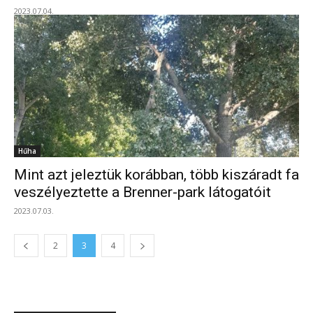
2023.07.04.
Hűha
Mint azt jeleztük korábban, több kiszáradt fa
veszélyeztette a Brenner-park látogatóit
2023.07.03.
2
3
4