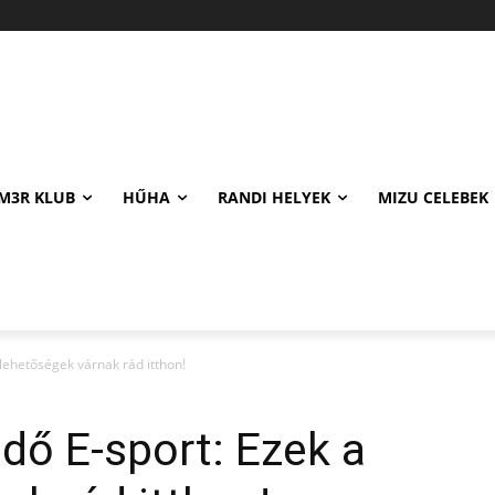
M3R KLUB
HŰHA
RANDI HELYEK
MIZU CELEBEK
 lehetőségek várnak rád itthon!
ődő E-sport: Ezek a