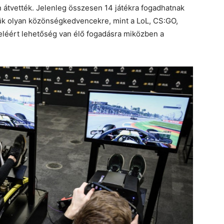
n átvették. Jelenleg összesen 14 játékra fogadhatnak
ük olyan közönségkedvencekre, mint a LoL, CS:GO,
teléért lehetőség van élő fogadásra miközben a