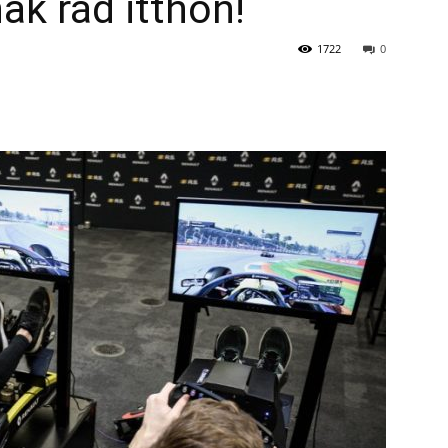
ak rád itthon!
1722
0