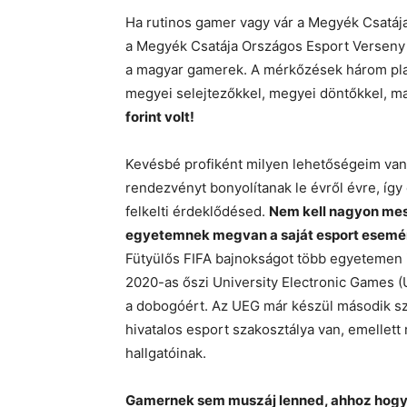
Ha rutinos gamer vagy vár a Megyék Csatája
a Megyék Csatája Országos Esport Verseny 
a magyar gamerek. A mérkőzések három pla
megyei selejtezőkkel, megyei döntőkkel, ma
forint volt!
Kevésbé profiként milyen lehetőségeim va
rendezvényt bonyolítanak le évről évre, így 
felkelti érdeklődésed.
Nem kell nagyon mes
egyetemnek megvan a saját esport esemé
Fütyülős FIFA bajnokságot több egyetemen 
2020-as őszi University Electronic Games (
a dobogóért. Az UEG már készül második sz
hivatalos esport szakosztálya van, emelle
hallgatóinak.
Gamernek sem muszáj lenned, ahhoz hogy 