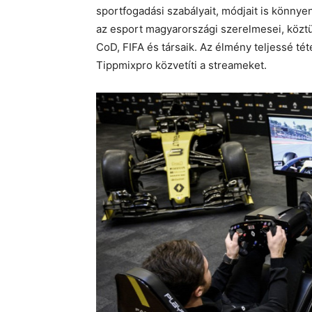
sportfogadási szabályait, módjait is könnye
az esport magyarországi szerelmesei, közt
CoD, FIFA és társaik. Az élmény teljessé té
Tippmixpro közvetíti a streameket.