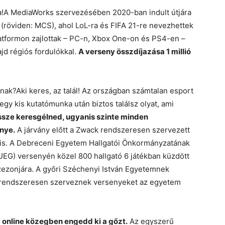
!
A MediaWorks szervezésében 2020-ban indult útjára
(röviden: MCS), ahol LoL-ra és FIFA 21-re nevezhettek
tformon zajlottak – PC-n, Xbox One-on és PS4-en –
jd régiós fordulókkal.
A verseny összdíjazása 1 millió
nnak?
Aki keres, az talál! Az országban számtalan esport
egy kis kutatómunka után biztos találsz olyat, ami
sze keresgélned, ugyanis szinte minden
nye.
A járvány előtt a Zwack rendszeresen szervezett
is. A Debreceni Egyetem Hallgatói Önkormányzatának
UEG) versenyén közel 800 hallgató 6 játékban küzdött
ezonjára. A győri Széchenyi István Egyetemnek
tt rendszeresen szerveznek versenyeket az egyetem
online közegben engedd ki a gőzt.
Az egyszerű