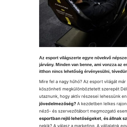
Az esport világszerte egyre növekvő népszer
járvány. Minden van benne, ami vonzza az em
itthon nincs lehetőség érvényesülni, tévedü
Mire fel a nagy hűhó?
Az esport világát má
köszönheti megkülönböztetett szerepét Dél
utaznunk, hogy aktív részesei lehessünk en
jövedelmezőség?
A kezdetben lelkes rajon
néző- és szervezőtábort megmozgató ese
esportban rejlő lehetőségeket
,
és állnak 
nekik? A válasz a marketing. A vállalatok eg