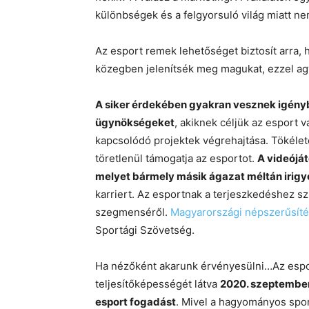
különbségek és a felgyorsuló világ miatt ne
Az esport remek lehetőséget biztosít arra, ho
közegben jelenítsék meg magukat, ezzel ag
A siker érdekében gyakran vesznek igényb
ügynökségeket
, akiknek céljük az esport v
kapcsolódó projektek végrehajtása. Tökélet
töretlenül támogatja az esportot.
A videójá
melyet bármely másik ágazat méltán irigy
karriert. Az esportnak a terjeszkedéshez s
szegmenséről.
Magyarországi népszerűsíté
Sportági Szövetség.
Ha nézőként akarunk érvényesülni…
Az espo
teljesítőképességét látva
2020. szeptemberé
esport fogadást
. Mivel a hagyományos spo