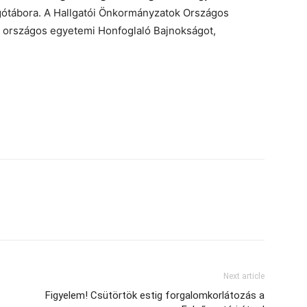
gótábora. A Hallgatói Önkormányzatok Országos
t országos egyetemi Honfoglaló Bajnokságot,
Next article
Figyelem! Csütörtök estig forgalomkorlátozás a