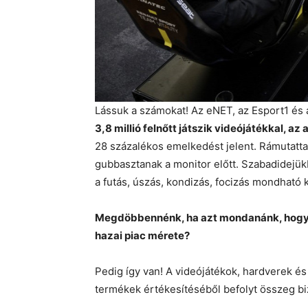
Lássuk a számokat!
Az eNET, az Esport1 és 
3,8 millió felnőtt játszik videójátékkal, a
28 százalékos emelkedést jelent. Rámutatt
gubbasztanak a monitor előtt. Szabadidejükb
a futás, úszás, kondizás, focizás mondható
Megdöbbennénk, ha azt mondanánk, hogy az
hazai piac mérete?
Pedig így van! A videójátékok, hardverek és 
termékek értékesítéséből befolyt összeg biz