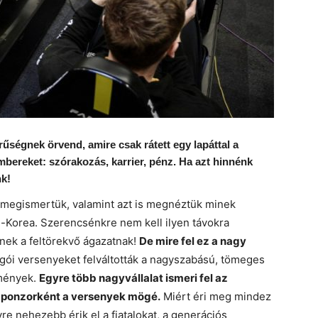
űségnek örvend, amire csak rátett egy lapáttal a
bereket: szórakozás, karrier, pénz. Ha azt hinnénk
nk!
r megismertük, valamint azt is megnéztük minek
-Korea. Szerencsénkre nem kell ilyen távokra
nek a feltörekvő ágazatnak!
De mire fel ez a nagy
gói versenyeket felváltották a nagyszabású, tömeges
mények.
Egyre több nagyvállalat ismeri fel az
szponzorként a versenyek mögé.
Miért éri meg mindez
yre nehezebb érik el a fiatalokat, a generációs