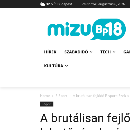
C
csütörtök, augusztus 6, 2026
32.5
Budapest
HÍREK
SZABADIDŐ
TECH
GA
KULTÚRA
Home
E-Sport
A brutálisan fejlődő E-sport: Ezek a
E-Sport
A brutálisan fejl