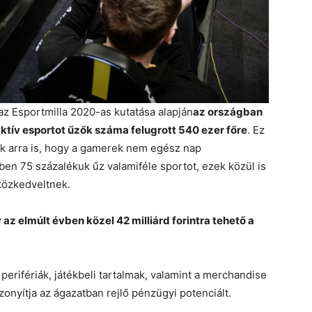
az Esportmilla 2020-as kutatása alapján
az országban
z aktív esportot űzők száma felugrott 540 ezer főre
. Ez
ak arra is, hogy a gamerek nem egész nap
en 75 százalékuk űz valamiféle sportot, ezek közül is
 közkedveltnek.
 elmúlt évben közel 42 milliárd forintra tehető a
perifériák, játékbeli tartalmak, valamint a merchandise
onyítja az ágazatban rejlő pénzügyi potenciált.