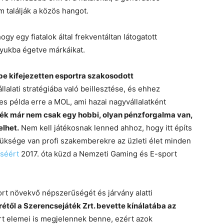
m találják a közös hangot.
gy egy fiatalok által frekventáltan látogatott
yukba égetve márkáikat.
e kifejezetten esportra szakosodott
állalati stratégiába való beillesztése, és ehhez
es példa erre a MOL, ami hazai nagyvállalatként
ték már nem csak egy hobbi, olyan pénzforgalma van,
elhet.
Nem kell játékosnak lenned ahhoz, hogy itt építs
züksége van profi szakemberekre az üzleti élet minden
séért
2017. óta küzd a Nemzeti Gaming és E-sport
rt növekvő népszerűségét és járvány alatti
től a Szerencsejáték Zrt. bevette kínálatába az
rt elemei is megjelennek benne, ezért azok