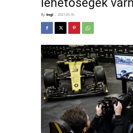
lehetőségek várn
By
bogi
-
2021.03.16.