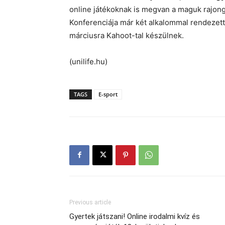
online játékoknak is megvan a maguk rajon
Konferenciája már két alkalommal rendezet
márciusra Kahoot-tal készülnek.
(unilife.hu)
TAGS
E-sport
Previous article
Gyertek játszani! Online irodalmi kvíz és