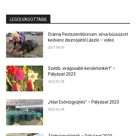
LEGOLVASOTTABB
Dráma Pestszentlőrincen: sírva búcsúzott
kedvenc disznójától László – videó
2021.04.30.
Szebb, virágosabb kerületünkért” –
Pályázat 2023
2023.02.28.
„Házi Esővízgyűjtés” – Pályázat 2023
2023.02.28.