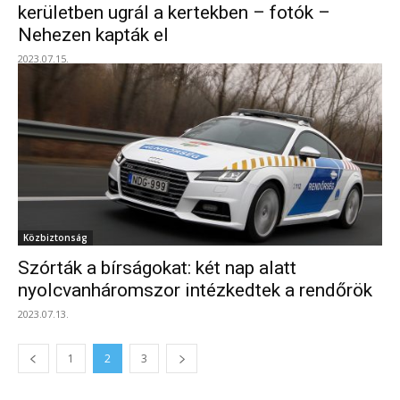
kerületben ugrál a kertekben – fotók –
Nehezen kapták el
2023.07.15.
Közbiztonság
Szórták a bírságokat: két nap alatt
nyolcvanháromszor intézkedtek a rendőrök
2023.07.13.
1
2
3