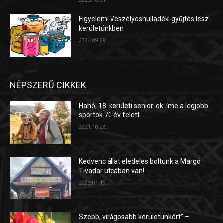
Figyelem! Veszélyeshulladék-gyűjtés lesz
kerületünkben
2024.09.28.
NÉPSZERŰ CIKKEK
Hahó, 18. kerületi senior-ok: íme a legjobb
sportok 70 év felett
2021.10.28.
Kedvenc állat eledeles boltunk a Margó
Tivadar utcában van!
2023.01.19.
Szebb, virágosabb kerületünkért” –