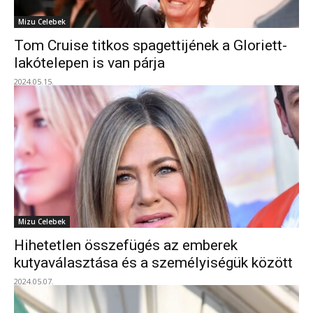
Mizu Celebek
Tom Cruise titkos spagettijének a Gloriett-
lakótelepen is van párja
2024.05.15.
Mizu Celebek
Hihetetlen összefügés az emberek
kutyaválasztása és a személyiségük között
2024.05.07.