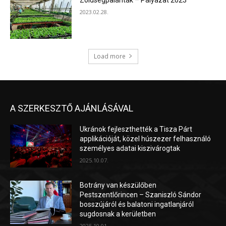
Zöldségpalánták – Pályázat 2023
2023.02.28.
Load more
A SZERKESZTŐ AJÁNLÁSÁVAL
Ukránok fejleszthették a Tisza Párt
applikációját, közel húszezer felhasználó
személyes adatai kiszivárogtak
2025.10.07.
Botrány van készülőben
Pestszentlőrincen – Szaniszló Sándor
bosszújáról és balatoni ingatlanjáról
sugdosnak a kerületben
2025.10.01.