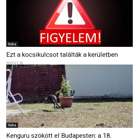
Hűha
Ezt a kocsikulcsot találták a kerületben
2023.07.18.
Hűha
Kenguru szökött el Budapesten: a 18.