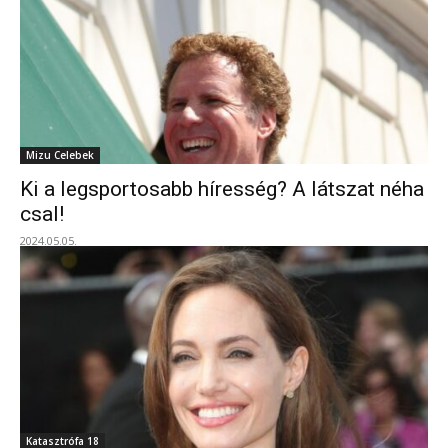
Mizu Celebek
Ki a legsportosabb híresség? A látszat néha
csal!
2024.05.05.
Katasztrófa 18