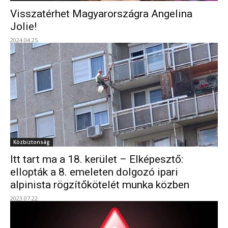
Visszatérhet Magyarországra Angelina
Jolie!
2024.04.25.
Közbiztonság
Itt tart ma a 18. kerület – Elképesztő:
ellopták a 8. emeleten dolgozó ipari
alpinista rögzítőkötelét munka közben
2023.07.22.