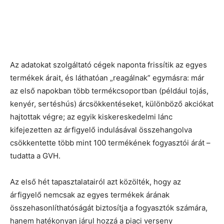
Az adatokat szolgáltató cégek naponta frissítik az egyes
termékek árait, és láthatóan „reagálnak” egymásra: már
az első napokban több termékcsoportban (például tojás,
kenyér, sertéshús) árcsökkentéseket, különböző akciókat
hajtottak végre; az egyik kiskereskedelmi lánc
kifejezetten az árfigyelő indulásával összehangolva
csökkentette több mint 100 termékének fogyasztói árát –
tudatta a GVH.
Az első hét tapasztalatairól azt közölték, hogy az
árfigyelő nemcsak az egyes termékek árának
összehasonlíthatóságát biztosítja a fogyasztók számára,
hanem hatékonyan járul hozzá a piaci verseny