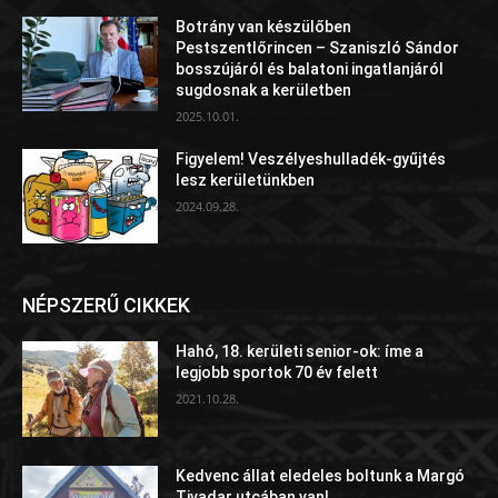
Botrány van készülőben
Pestszentlőrincen – Szaniszló Sándor
bosszújáról és balatoni ingatlanjáról
sugdosnak a kerületben
2025.10.01.
Figyelem! Veszélyeshulladék-gyűjtés
lesz kerületünkben
2024.09.28.
NÉPSZERŰ CIKKEK
Hahó, 18. kerületi senior-ok: íme a
legjobb sportok 70 év felett
2021.10.28.
Kedvenc állat eledeles boltunk a Margó
Tivadar utcában van!