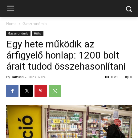
Home
Gasztronómia
Gasztronómia
Hűha
Egy hete működik az
árfigyelő honlap: 1200 bolt
árait tudod összehasonlítani
By
mizu18
-
2023.07.09.
1081
0