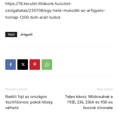
https://18.kerulet.ittlakunk.hu/uzlet-
szolgaltatas/230708/egy-hete-mukodik-az-arfigyelo-
honlap-1200-bolt-arait-tudod
TAGS
árfigyelő
Previous article
Next article
Riadót fújt az országos
Teljes káosz. Módosulnak a
tisztifőorvos: pokoli hőség
193E, 236, 236A és 950-es
várható
buszok útvonalai