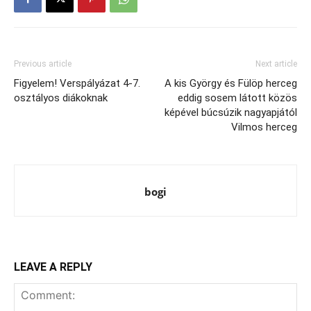
Previous article
Next article
Figyelem! Verspályázat 4-7.
A kis György és Fülöp herceg
osztályos diákoknak
eddig sosem látott közös
képével búcsúzik nagyapjától
Vilmos herceg
bogi
LEAVE A REPLY