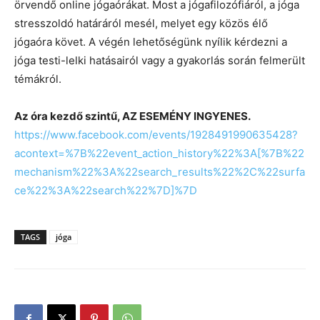
örvendő online jógaórákat. Most a jógafilozófiáról, a jóga
stresszoldó határáról mesél, melyet egy közös élő
jógaóra követ. A végén lehetőségünk nyílik kérdezni a
jóga testi-lelki hatásairól vagy a gyakorlás során felmerült
témákról.
Az óra kezdő szintű, AZ ESEMÉNY INGYENES.
https://www.facebook.com/events/1928491990635428?
acontext=%7B%22event_action_history%22%3A[%7B%22
mechanism%22%3A%22search_results%22%2C%22surfa
ce%22%3A%22search%22%7D]%7D
TAGS
jóga