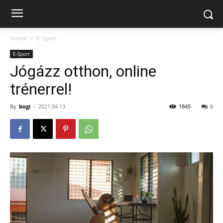
Home
E-Sport
E-Sport
Jógázz otthon, online
trénerrel!
By
bogi
-
2021.04.13.
1845
0