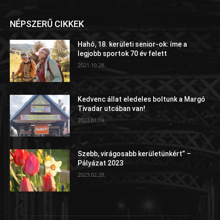
NÉPSZERŰ CIKKEK
Hahó, 18. kerületi senior-ok: íme a
legjobb sportok 70 év felett
2021.10.28.
Kedvenc állat eledeles boltunk a Margó
Tivadar utcában van!
2023.01.19.
Szebb, virágosabb kerületünkért” –
Pályázat 2023
2023.02.28.