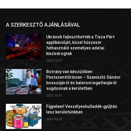
A SZERKESZTŐ AJÁNLÁSÁVAL
Ukránok fejleszthették a Tisza Párt
applikációját, közel húszezer
felhasználó személyes adatai
kiszivárogtak
2025.10.07.
Botrány van készülőben
Pestszentlőrincen – Szaniszló Sándor
bosszújáról és balatoni ingatlanjáról
sugdosnak a kerületben
2025.10.01.
Figyelem! Veszélyeshulladék-gyűjtés
lesz kerületünkben
2024.09.28.