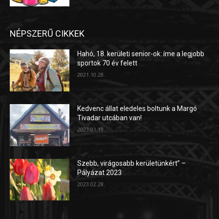
NÉPSZERŰ CIKKEK
Hahó, 18. kerületi senior-ok: íme a legjobb
sportok 70 év felett
2021.10.28.
Kedvenc állat eledeles boltunk a Margó
Tivadar utcában van!
2023.01.19.
Szebb, virágosabb kerületünkért” –
Pályázat 2023
2023.02.28.