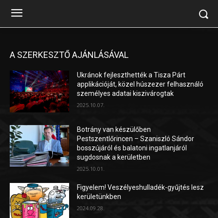
A SZERKESZTŐ AJÁNLÁSÁVAL
Ukránok fejleszthették a Tisza Párt
applikációját, közel húszezer felhasználó
személyes adatai kiszivárogtak
2025.10.07.
Botrány van készülőben
Pestszentlőrincen – Szaniszló Sándor
bosszújáról és balatoni ingatlanjáról
sugdosnak a kerületben
2025.10.01.
Figyelem! Veszélyeshulladék-gyűjtés lesz
kerületünkben
2024.09.28.