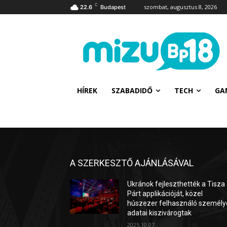
C
szombat, augusztus 8, 2026
22.6
Budapest
HÍREK
SZABADIDŐ
TECH
GA
A SZERKESZTŐ AJÁNLÁSÁVAL
Ukránok fejleszthették a Tisza
Párt applikációját, közel
húszezer felhasználó személy
adatai kiszivárogtak
2025.10.07.