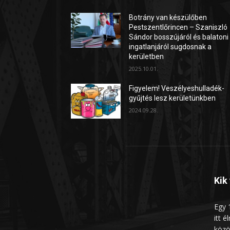
Botrány van készülőben
Pestszentlőrincen – Szaniszló
Sándor bosszújáról és balatoni
ingatlanjáról sugdosnak a
kerületben
2025.10.01.
Figyelem! Veszélyeshulladék-
gyűjtés lesz kerületünkben
2024.09.28.
Kik
Egy 1
itt é
közö