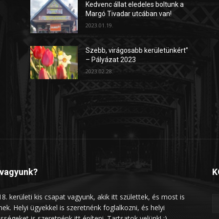
Kedvenc állat eledeles boltunk a
Margó Tivadar utcában van!
2023.01.19.
Szebb, virágosabb kerületünkért”
– Pályázat 2023
2023.02.28.
 vagyunk?
K
8. kerületi kis csapat vagyunk, akik itt születtek, és most is
lnek. Helyi ügyekkel is szeretnénk foglalkozni, és helyi
sségeket is szeretnénk itt építeni. Tartsatok velünk! :)