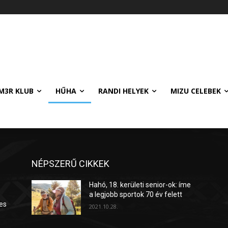
M3R KLUB
HŰHA
RANDI HELYEK
MIZU CELEBEK
NÉPSZERŰ CIKKEK
Hahó, 18. kerületi senior-ok: íme
a legjobb sportok 70 év felett
es
2021.10.28.