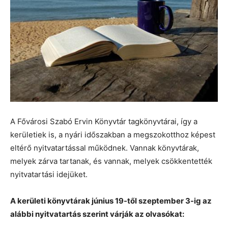
A Fővárosi Szabó Ervin Könyvtár tagkönyvtárai, így a
kerületiek is, a nyári időszakban a megszokotthoz képest
eltérő nyitvatartással működnek. Vannak könyvtárak,
melyek zárva tartanak, és vannak, melyek csökkentették
nyitvatartási idejüket.
A kerületi könyvtárak június 19-től szeptember 3-ig az
alábbi nyitvatartás szerint várják az olvasókat: