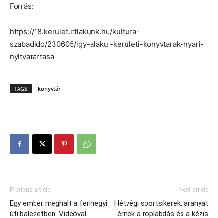
Forrás:
https://18.kerulet.ittlakunk.hu/kultura-
szabadido/230605/igy-alakul-keruleti-konyvtarak-nyari-
nyitvatartasa
TAGS
könyvtár
Previous article
Next article
Egy ember meghalt a ferihegyi
Hétvégi sportsikerek: aranyat
úti balesetben. Videóval.
érnek a röplabdás és a kézis