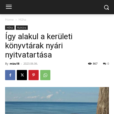
Home
Hűha
Hűha
Kultúra
Így alakul a kerületi
könyvtárak nyári
nyitvatartása
By
mizu18
-
2023.06.06.
867
0