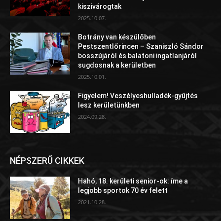
kiszivárogtak
2025.10.07.
Botrány van készülőben
Pestszentlőrincen – Szaniszló Sándor
bosszújáról és balatoni ingatlanjáról
sugdosnak a kerületben
2025.10.01.
Figyelem! Veszélyeshulladék-gyűjtés
lesz kerületünkben
2024.09.28.
NÉPSZERŰ CIKKEK
Hahó, 18. kerületi senior-ok: íme a
legjobb sportok 70 év felett
2021.10.28.