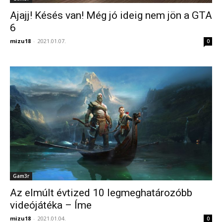
Ajajj! Késés van! Még jó ideig nem jön a GTA
6
mizu18
-
2021.01.07.
0
Gam3r
Az elmúlt évtized 10 legmeghatározóbb
videójátéka – Íme
mizu18
-
2021.01.04.
0