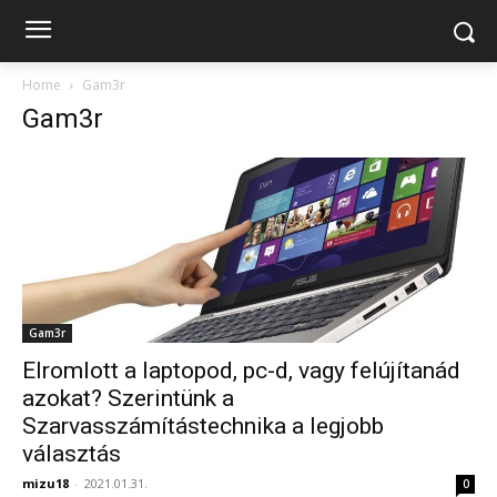
Home
Gam3r
Gam3r
Gam3r
Elromlott a laptopod, pc-d, vagy felújítanád
azokat? Szerintünk a
Szarvasszámítástechnika a legjobb
választás
mizu18
-
2021.01.31.
0