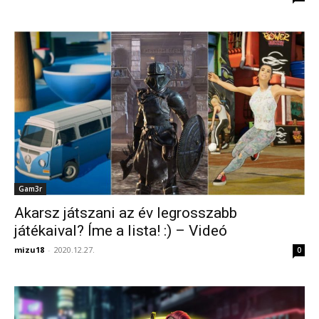
Gam3r
Akarsz játszani az év legrosszabb
játékaival? Íme a lista! :) – Videó
mizu18
-
2020.12.27.
0