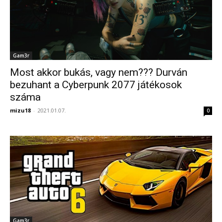
Gam3r
Most akkor bukás, vagy nem??? Durván
bezuhant a Cyberpunk 2077 játékosok
száma
mizu18
-
2021.01.07.
0
Gam3r