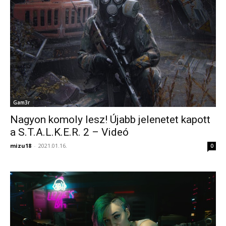
Gam3r
Nagyon komoly lesz! Újabb jelenetet kapott
a S.T.A.L.K.E.R. 2 – Videó
mizu18
-
2021.01.16.
0