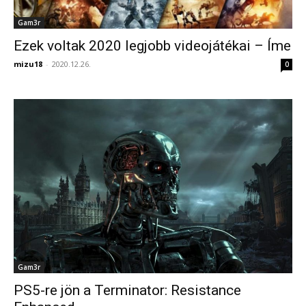
Gam3r
Ezek voltak 2020 legjobb videojátékai – Íme
mizu18
-
2020.12.26.
0
Gam3r
PS5-re jön a Terminator: Resistance