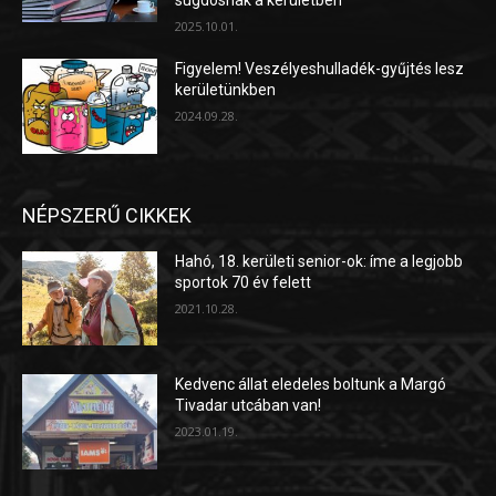
2025.10.01.
Figyelem! Veszélyeshulladék-gyűjtés lesz
kerületünkben
2024.09.28.
NÉPSZERŰ CIKKEK
Hahó, 18. kerületi senior-ok: íme a legjobb
sportok 70 év felett
2021.10.28.
Kedvenc állat eledeles boltunk a Margó
Tivadar utcában van!
2023.01.19.