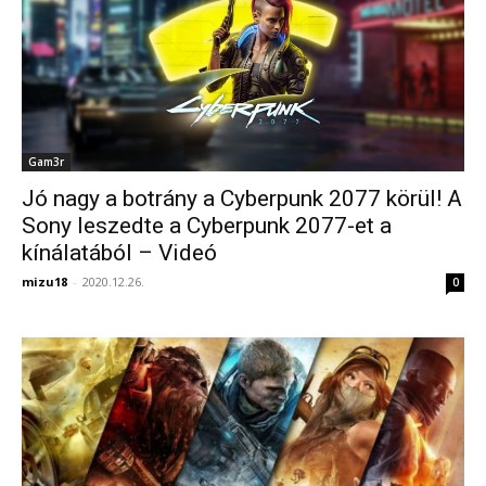
Gam3r
Jó nagy a botrány a Cyberpunk 2077 körül! A
Sony leszedte a Cyberpunk 2077-et a
kínálatából – Videó
mizu18
-
2020.12.26.
0