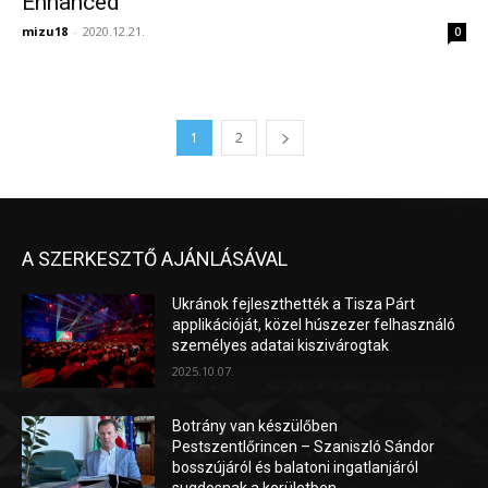
Enhanced
mizu18
-
2020.12.21.
0
1
2
A SZERKESZTŐ AJÁNLÁSÁVAL
Ukránok fejleszthették a Tisza Párt
applikációját, közel húszezer felhasználó
személyes adatai kiszivárogtak
2025.10.07.
Botrány van készülőben
Pestszentlőrincen – Szaniszló Sándor
bosszújáról és balatoni ingatlanjáról
sugdosnak a kerületben