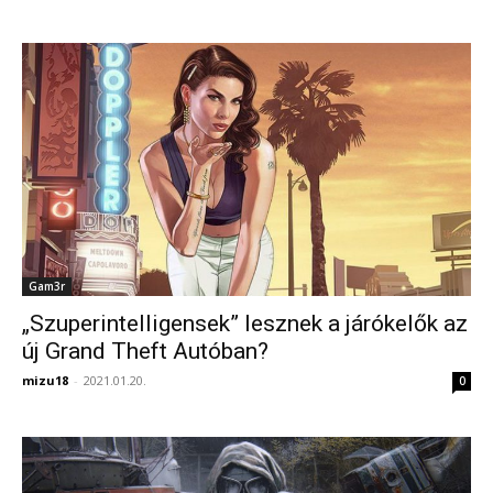
Gam3r
„Szuperintelligensek” lesznek a járókelők az
új Grand Theft Autóban?
mizu18
-
2021.01.20.
0