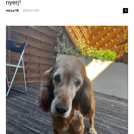
nyerj!
mizu18
-
2023.07.05.
0