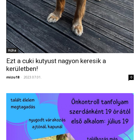
Hűha
Ezt a cuki kutyust nagyon keresik a
kerületben!
mizu18
-
2023.07.01.
0