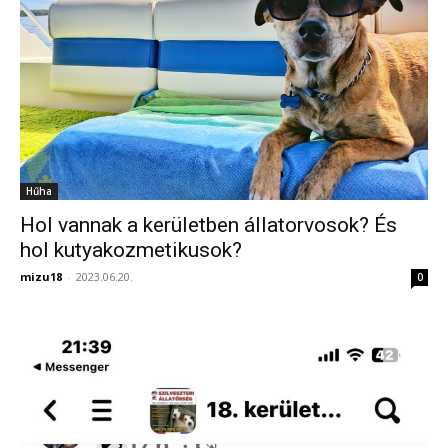
Hűha
Hol vannak a kerületben állatorvosok? És
hol kutyakozmetikusok?
mizu18
-
2023.06.20.
0