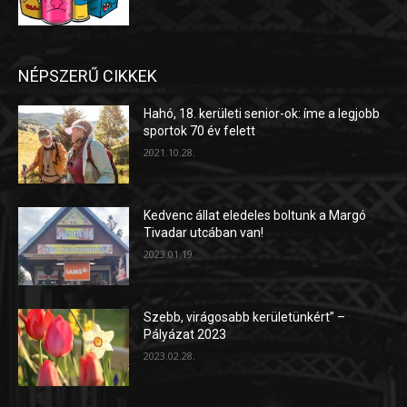
NÉPSZERŰ CIKKEK
Hahó, 18. kerületi senior-ok: íme a legjobb
sportok 70 év felett
2021.10.28.
Kedvenc állat eledeles boltunk a Margó
Tivadar utcában van!
2023.01.19.
Szebb, virágosabb kerületünkért” –
Pályázat 2023
2023.02.28.