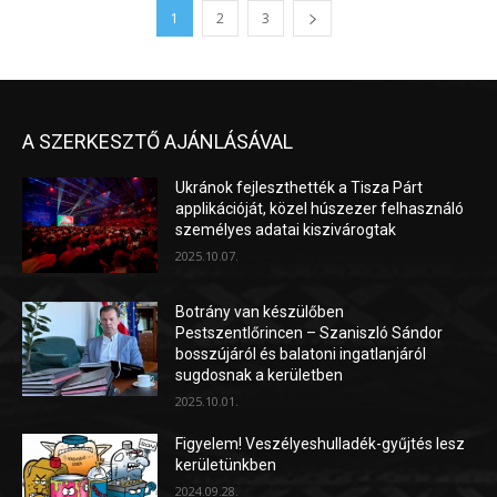
1
2
3
A SZERKESZTŐ AJÁNLÁSÁVAL
Ukránok fejleszthették a Tisza Párt
applikációját, közel húszezer felhasználó
személyes adatai kiszivárogtak
2025.10.07.
Botrány van készülőben
Pestszentlőrincen – Szaniszló Sándor
bosszújáról és balatoni ingatlanjáról
sugdosnak a kerületben
2025.10.01.
Figyelem! Veszélyeshulladék-gyűjtés lesz
kerületünkben
2024.09.28.