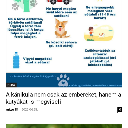
Hűha
A kánikula nem csak az embereket, hanem a
kutyákat is megviseli
mizu18
-
2023.06.28.
0