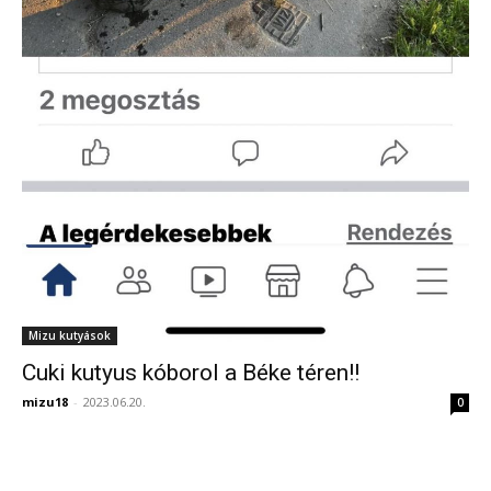
Mizu kutyások
Cuki kutyus kóborol a Béke téren!!
mizu18
-
2023.06.20.
0