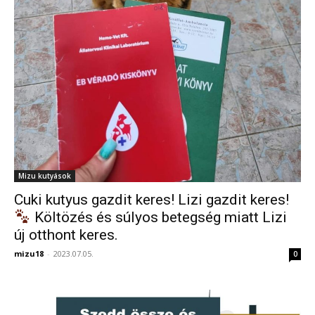
Mizu kutyások
Cuki kutyus gazdit keres! Lizi gazdit keres!
Költözés és súlyos betegség miatt Lizi
új otthont keres.
mizu18
-
2023.07.05.
0