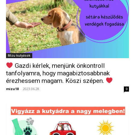
Mizu kutyások
Gazdi kérlek, menjünk önkontroll
tanfolyamra, hogy magabiztosabbnak
érezhessem magam. Köszi szépen.
mizu18
-
2023.06.28.
0