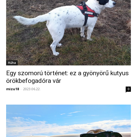
Hűha
Egy szomorú történet: ez a gyönyörű kutyus
örökbefogadóra vár
mizu18
-
2023.06.22.
0