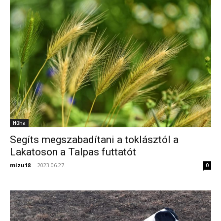
Hűha
Segíts megszabadítani a toklásztól a
Lakatoson a Talpas futtatót
mizu18
-
2023.06.27.
0