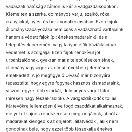
vadászati hatóság számon is kér a vadgazdálkodókon.
Kiemelten a szarka, dolmányos varjú, szajkó, róka,
aranysakál, nyest és borz vonatkozásában. Ezen fajok
állományszabályozása nem csak a vadászható vadfajaink,
hanem a védett fajok (pl: énekesmadaraink), és a
települések peremén, vagy tanyán élők háziállatainak
védelmét is szolgálja. Ezen fajok rendkívül jól
urbanizálódnak, gyakran már a településeken élnek,
állománynagyságuk az elmúlt években jelentősen
emelkedett. A jó megfigyelő Olvasó már bizonyára
tapasztalta, hogy egyre fogynak hasznos kismadaraink,
viszont egyre több szarkát, dolmányos varjút látni
(híresen nagy fészekrablók). A vadgazdálkodók tollas
kártevőkre jellemzően élve fogó csapdákat alkalmaznak,
melyeket sajnos rendszeresen megrongálnak, abból a
madarakat kiengedik az önjelölt „állatvédők”, akik nem
gondolnak bele, hogy ezzel több fészekalja énekes