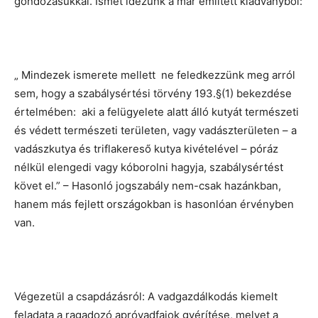
gondozásukkal. Ismét idézünk a már említett kiadványból:
„ Mindezek ismerete mellett ne feledkezzünk meg arról
sem, hogy a szabálysértési törvény 193.§(1) bekezdése
értelmében: aki a felügyelete alatt álló kutyát természeti
és védett természeti területen, vagy vadászterületen – a
vadászkutya és triflakereső kutya kivételével – póráz
nélkül elengedi vagy kóborolni hagyja, szabálysértést
követ el.” – Hasonló jogszabály nem-csak hazánkban,
hanem más fejlett országokban is hasonlóan érvényben
van.
Végezetül a csapdázásról: A vadgazdálkodás kiemelt
feladata a ragadozó apróvadfajok gyérítése, melyet a