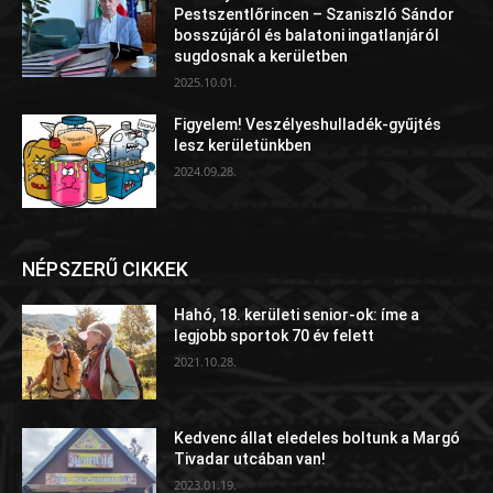
Pestszentlőrincen – Szaniszló Sándor
bosszújáról és balatoni ingatlanjáról
sugdosnak a kerületben
2025.10.01.
Figyelem! Veszélyeshulladék-gyűjtés
lesz kerületünkben
2024.09.28.
NÉPSZERŰ CIKKEK
Hahó, 18. kerületi senior-ok: íme a
legjobb sportok 70 év felett
2021.10.28.
Kedvenc állat eledeles boltunk a Margó
Tivadar utcában van!
2023.01.19.