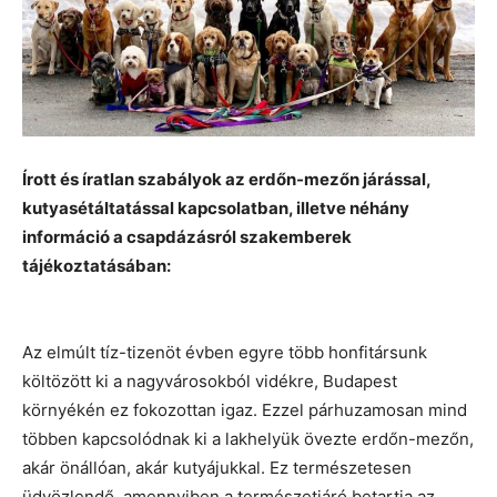
Írott és íratlan szabályok az erdőn-mezőn járással,
kutyasétáltatással kapcsolatban, illetve néhány
információ a csapdázásról szakemberek
tájékoztatásában:
Az elmúlt tíz-tizenöt évben egyre több honfitársunk
költözött ki a nagyvárosokból vidékre, Budapest
környékén ez fokozottan igaz. Ezzel párhuzamosan mind
többen kapcsolódnak ki a lakhelyük övezte erdőn-mezőn,
akár önállóan, akár kutyájukkal. Ez természetesen
üdvözlendő, amennyiben a természetjáró betartja az