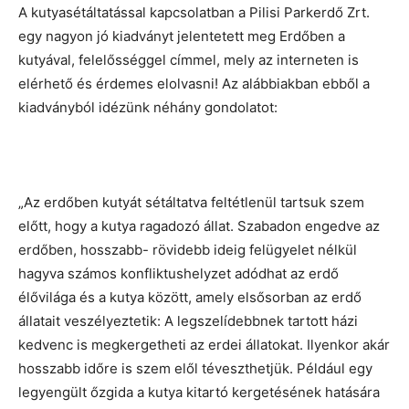
A kutyasétáltatással kapcsolatban a Pilisi Parkerdő Zrt.
egy nagyon jó kiadványt jelentetett meg Erdőben a
kutyával, felelősséggel címmel, mely az interneten is
elérhető és érdemes elolvasni! Az alábbiakban ebből a
kiadványból idézünk néhány gondolatot:
„Az erdőben kutyát sétáltatva feltétlenül tartsuk szem
előtt, hogy a kutya ragadozó állat. Szabadon engedve az
erdőben, hosszabb- rövidebb ideig felügyelet nélkül
hagyva számos konfliktushelyzet adódhat az erdő
élővilága és a kutya között, amely elsősorban az erdő
állatait veszélyeztetik: A legszelídebbnek tartott házi
kedvenc is megkergetheti az erdei állatokat. Ilyenkor akár
hosszabb időre is szem elől téveszthetjük. Például egy
legyengült őzgida a kutya kitartó kergetésének hatására