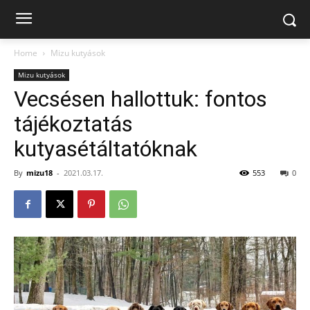
Home
Mizu kutyások
Mizu kutyások
Vecsésen hallottuk: fontos
tájékoztatás
kutyasétáltatóknak
By
mizu18
-
2021.03.17.
553
0