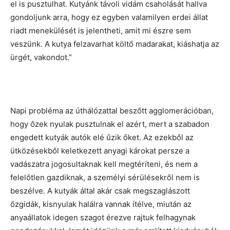
el is pusztulhat. Kutyánk távoli vidám csaholását hallva
gondoljunk arra, hogy ez egyben valamilyen erdei állat
riadt menekülését is jelentheti, amit mi észre sem
veszünk. A kutya felzavarhat költő madarakat, kiáshatja az
ürgét, vakondot.”
Napi probléma az úthálózattal beszőtt agglomerációban,
hogy őzek nyulak pusztulnak el azért, mert a szabadon
engedett kutyák autók elé űzik őket. Az ezekből az
ütközésekből keletkezett anyagi károkat persze a
vadászatra jogosultaknak kell megtéríteni, és nem a
felelőtlen gazdiknak, a személyi sérülésekről nem is
beszélve. A kutyák által akár csak megszaglászott
őzgidák, kisnyulak halálra vannak ítélve, miután az
anyaállatok idegen szagot érezve rajtuk felhagynak