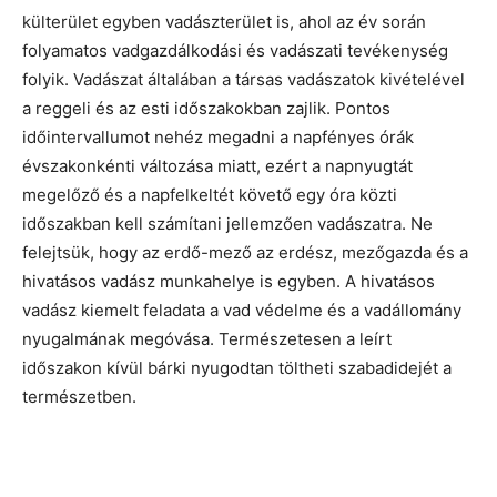
külterület egyben vadászterület is, ahol az év során
folyamatos vadgazdálkodási és vadászati tevékenység
folyik. Vadászat általában a társas vadászatok kivételével
a reggeli és az esti időszakokban zajlik. Pontos
időintervallumot nehéz megadni a napfényes órák
évszakonkénti változása miatt, ezért a napnyugtát
megelőző és a napfelkeltét követő egy óra közti
időszakban kell számítani jellemzően vadászatra. Ne
felejtsük, hogy az erdő-mező az erdész, mezőgazda és a
hivatásos vadász munkahelye is egyben. A hivatásos
vadász kiemelt feladata a vad védelme és a vadállomány
nyugalmának megóvása. Természetesen a leírt
időszakon kívül bárki nyugodtan töltheti szabadidejét a
természetben.