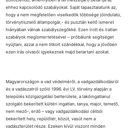
ehhez kapcsolódó szabályokat. Saját tapasztalatunk az,
hogy a nem megfelelően viselkedők többsége jóindulatú,
törvénytisztelő állampolgár,- és pusztán kellő ismeret
hiányában válnak szabályszegőkké. Ezen írott és íratlan
szabályok megismertetésével – próbálunk segítséget
nyújtani, azzal a nem titkolt szándékkal, hogy a jövőben
ezen írás olvasói igyekeznek majd betartani azokat.
Magyarországon a vad védelméről, a vadgazdálkodásról
és a vadászatról szóló 1996. évi LV. törvény alapján a
település közigazgatási belterülete, a lakóingatlanul
szolgáló bekerített kültéri ingatlan, tanya, major, temető,
nem mező-, erdő – vagy vadgazdálkodási célból
bekerített hely, repülőtér, közút, vasút nem a
vadászterület része. Ezeken kívül viszont minden