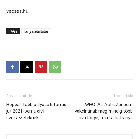
vecses.hu
TAGS
kutyasétáltatás
Previous article
Next article
Hoppá! Több pályázati forrás
WHO: Az AstraZeneca-
jut 2021-ben a civil
vakcinának még mindig több
szervezeteknek
az előnye, mint a hátránya