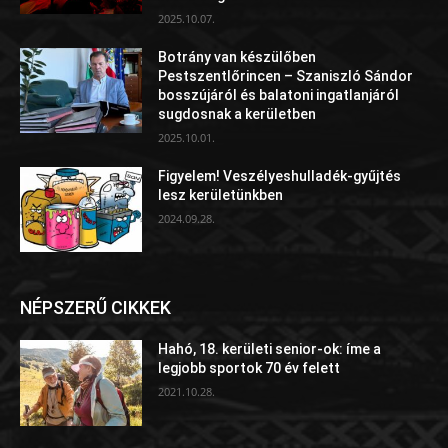
2025.10.07.
Botrány van készülőben
Pestszentlőrincen – Szaniszló Sándor
bosszújáról és balatoni ingatlanjáról
sugdosnak a kerületben
2025.10.01.
Figyelem! Veszélyeshulladék-gyűjtés
lesz kerületünkben
2024.09.28.
NÉPSZERŰ CIKKEK
Hahó, 18. kerületi senior-ok: íme a
legjobb sportok 70 év felett
2021.10.28.