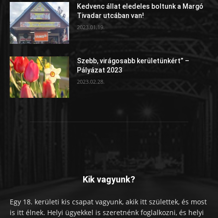
Kedvenc állat eledeles boltunk a Margó
Tivadar utcában van!
2023.01.19.
Szebb, virágosabb kerületünkért” –
Pályázat 2023
2023.02.28.
Kik vagyunk?
Egy 18. kerületi kis csapat vagyunk, akik itt születtek, és most
is itt élnek. Helyi ügyekkel is szeretnénk foglalkozni, és helyi