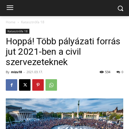
Home
Katasztrófa 18
Katasztrófa 18
Hoppá! Több pályázati forrás
jut 2021-ben a civil
szervezeteknek
By
mizu18
-
2021.03.17.
534
0