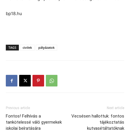
bp18.hu
TAGS
civilek
pályázatok
Previous article
Next article
Fontos! Felhívás a
Vecsésen hallottuk: fontos
tankötelessé váló gyermekek
tájékoztatás
iskolai beíratására
kutyasétáltatóknak