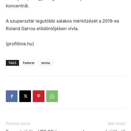
koncentrál.
A szupersztár legutóbbi salakos mérkőzését a 2019-es
Roland Garros elődöntőjében vívta.
(profitline.hu)
TAGS
Federer
tenisz
Previous article
Next article