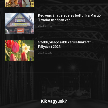
Kedvenc állat eledeles boltunk a Margó
Tivadar utcában van!
2023.01.19.
Szebb, virágosabb kerületünkért” –
Pályázat 2023
2023.02.28.
Kik vagyunk?