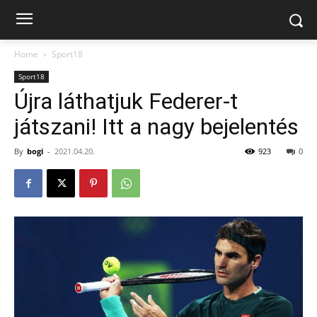
Home
Sport18
Sport18
Újra láthatjuk Federer-t
játszani! Itt a nagy bejelentés
By
bogi
-
2021.04.20.
923
0