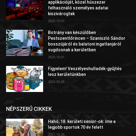
applikációját, közel húszezer
felhasználó személyes adatai
kiszivárogtak
2025.10.07.
Botrány van készülőben
Pestszentlőrincen – Szaniszló Sándor
bosszújáról és balatoni ingatlanjáról
sugdosnak a kerületben
2025.10.01.
Figyelem! Veszélyeshulladék-gyűjtés
lesz kerületünkben
2024.09.28.
NÉPSZERŰ CIKKEK
Hahó, 18. kerületi senior-ok: íme a
legjobb sportok 70 év felett
2021.10.28.