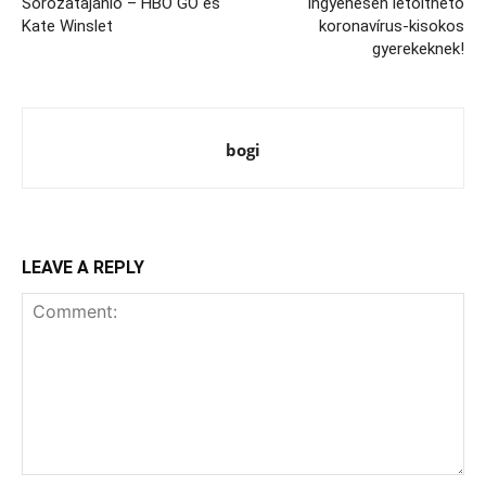
Sorozatajánló – HBO GO és
Ingyenesen letölthető
Kate Winslet
koronavírus-kisokos
gyerekeknek!
bogi
LEAVE A REPLY