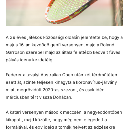
A 39 éves játékos közösségi oldalán jelentette be, hogy a
május 16-án kezdődő genfi versenyen, majd a Roland
Garroson szerepel majd az általa felettébb kedvelt füves
pályás idény kezdetéig.
Federer a tavalyi Australian Open után két térdműtéten
esett át, szinte teljesen kihagyta a koronavírus-járvány
miatt megrövidült 2020-as szezont, és csak idén
márciusban tért vissza Dohában.
A katari versenyen második meccsén, a negyeddöntőben
kikapott, majd közölte, hogy még nem elégedett a
formájával, és egy ideig a tornák helyett az edzésekre