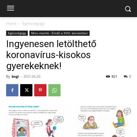
Home
Egészségügy
Egészségügy
Mizu mamik - Énidő a XVIII. keruletben
Ingyenesen letölthető
koronavírus-kisokos
gyerekeknek!
By
bogi
-
2021.04.20.
821
0