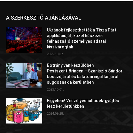
A SZERKESZTŐ AJÁNLÁSÁVAL
Ukránok fejleszthették a Tisza Párt
applikációját, közel húszezer
felhasználó személyes adatai
kiszivárogtak
2025.10.07.
Botrány van készülőben
Pestszentlőrincen – Szaniszló Sándor
bosszújáról és balatoni ingatlanjáról
sugdosnak a kerületben
2025.10.01.
Figyelem! Veszélyeshulladék-gyűjtés
lesz kerületünkben
2024.09.28.