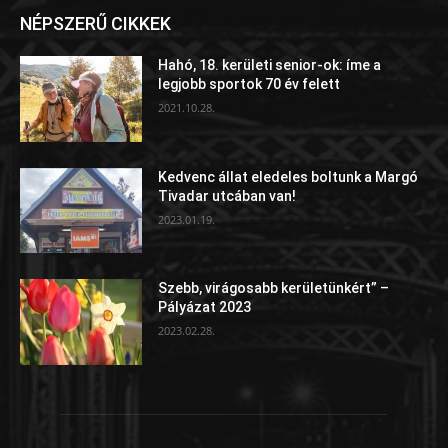
NÉPSZERŰ CIKKEK
Hahó, 18. kerületi senior-ok: íme a
legjobb sportok 70 év felett
2021.10.28.
Kedvenc állat eledeles boltunk a Margó
Tivadar utcában van!
2023.01.19.
Szebb, virágosabb kerületünkért” –
Pályázat 2023
2023.02.28.