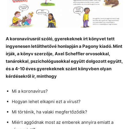
A koronavírusról szóló, gyerekeknek írt könyvet tett
ingyenesen letölthetővé honlapján a Pagony kiadó. Mint
írják, a könyv szerzője, Axel Scheffler orvosokkal,
tanárokkal, pszichológusokkal együtt dolgozott együtt,
és a 4-10 éves gyerekeknek szánt könyvben olyan
kérdésekről ír, minthogy
Mi a koronavírus?
Hogyan lehet elkapni ezt a vírust?
Mi történik, ha valaki megfertőződik?
Miért aggódnak most az emberek annyira emiatt a