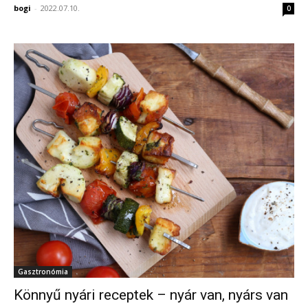
bogi
-
2022.07.10.
0
Gasztronómia
Könnyű nyári receptek – nyár van, nyárs van