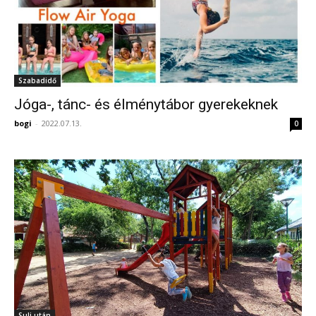
Szabadidő
Jóga-, tánc- és élménytábor gyerekeknek
bogi
-
2022.07.13.
0
Suli után