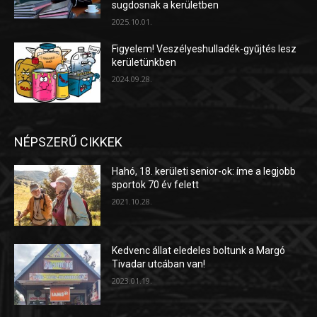
sugdosnak a kerületben
2025.10.01.
Figyelem! Veszélyeshulladék-gyűjtés lesz
kerületünkben
2024.09.28.
NÉPSZERŰ CIKKEK
Hahó, 18. kerületi senior-ok: íme a legjobb
sportok 70 év felett
2021.10.28.
Kedvenc állat eledeles boltunk a Margó
Tivadar utcában van!
2023.01.19.