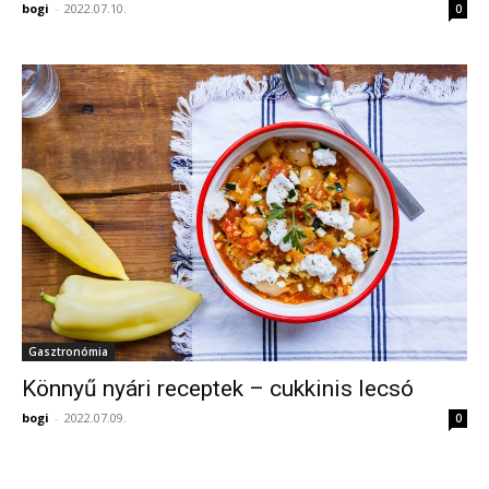
bogi
-
2022.07.10.
0
Gasztronómia
Könnyű nyári receptek – cukkinis lecsó
bogi
-
2022.07.09.
0