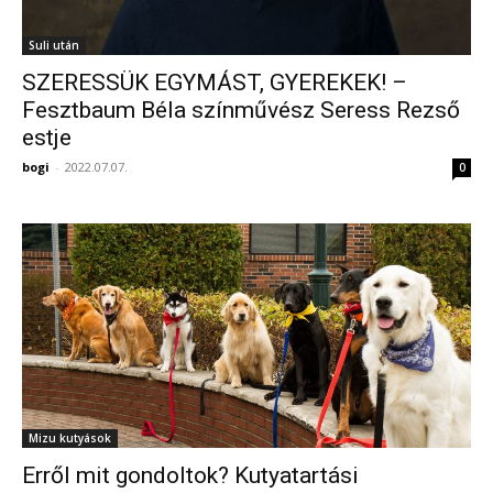
Suli után
SZERESSÜK EGYMÁST, GYEREKEK! –
Fesztbaum Béla színművész Seress Rezső
estje
bogi
-
2022.07.07.
0
Mizu kutyások
Erről mit gondoltok? Kutyatartási