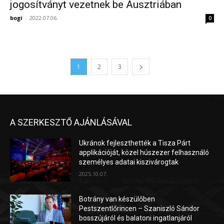
jogosítványt vezetnek be Ausztriában
bogi
-
2022.07.06.
0
1
2
3
A SZERKESZTŐ AJÁNLÁSÁVAL
Ukránok fejleszthették a Tisza Párt
applikációját, közel húszezer felhasználó
személyes adatai kiszivárogtak
2025.10.07.
Botrány van készülőben
Pestszentlőrincen – Szaniszló Sándor
bosszújáról és balatoni ingatlanjáról