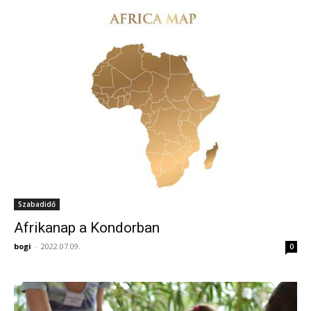
Szabadidő
Afrikanap a Kondorban
bogi
-
2022.07.09.
0