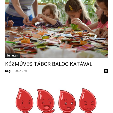
Suli után
KÉZMŰVES TÁBOR BALOG KATÁVAL
bogi
-
2022.07.09.
0