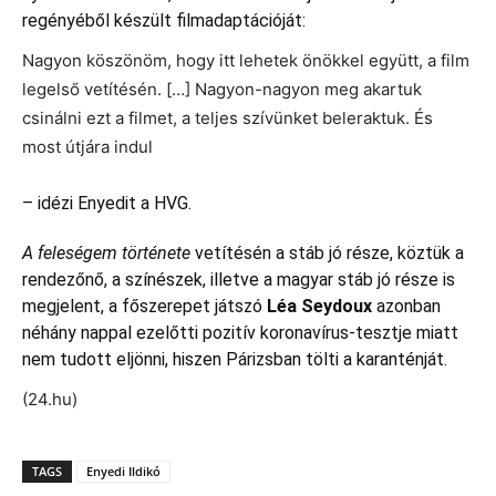
regényéből készült filmadaptációját:
Nagyon köszönöm, hogy itt lehetek önökkel együtt, a film
legelső vetítésén. […] Nagyon-nagyon meg akartuk
csinálni ezt a filmet, a teljes szívünket beleraktuk. És
most útjára indul
– idézi Enyedit a
HVG
.
A feleségem története
vetítésén a stáb jó része, köztük a
rendezőnő, a színészek, illetve a magyar stáb jó része is
megjelent, a főszerepet játszó
Léa Seydoux
azonban
néhány nappal ezelőtti
pozitív koronavírus-tesztje
miatt
nem tudott eljönni, hiszen Párizsban tölti a karanténját.
(24.hu)
TAGS
Enyedi Ildikó