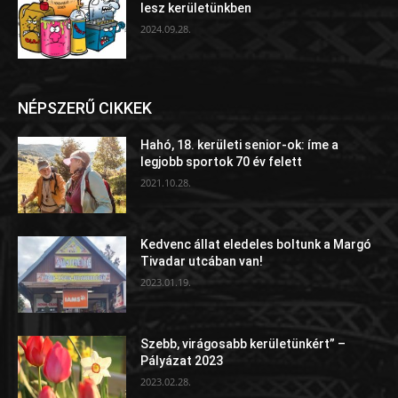
lesz kerületünkben
2024.09.28.
NÉPSZERŰ CIKKEK
Hahó, 18. kerületi senior-ok: íme a
legjobb sportok 70 év felett
2021.10.28.
Kedvenc állat eledeles boltunk a Margó
Tivadar utcában van!
2023.01.19.
Szebb, virágosabb kerületünkért” –
Pályázat 2023
2023.02.28.