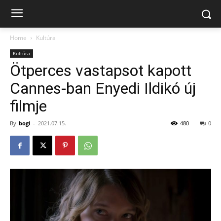
Home
Kultúra
Kultúra
Ötperces vastapsot kapott
Cannes-ban Enyedi Ildikó új
filmje
By
bogi
-
2021.07.15.
480
0