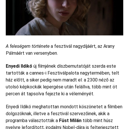
A feleségem története
a fesztivál nagydíjáért, az Arany
Pálmáért van versenyben.
Enyedi Ildikó
új filmjének díszbemutatóját szerda este
tartották a cannes-i Fesztiválpalota nagytermében, telt
ház előtt, a siker pedig nem maradt el: a 2300 néző az
utolsó képkockák lepergése után felállva, több mint öt
percen át tapsolva fejezte ki a véleményét.
Enyedi Ildikó meghatottan mondott köszönetet a filmben
dolgozóknak, illetve a fesztivál szervezőinek, akik a
programba választották a
Füst Milán
több mint húsz
nyelvre lefordított, irodalmi Nobel-díjra is felterjesztett