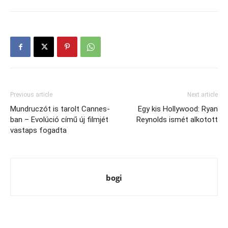
Previous article
Next article
Mundruczót is tarolt Cannes-
Egy kis Hollywood: Ryan
ban – Evolúció című új filmjét
Reynolds ismét alkotott
vastaps fogadta
bogi