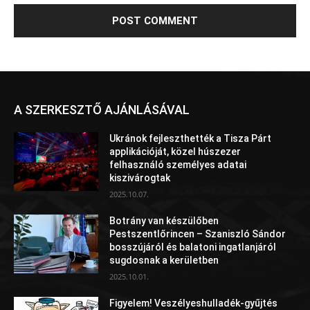
A SZERKESZTŐ AJÁNLÁSÁVAL
Ukránok fejleszthették a Tisza Párt
applikációját, közel húszezer
felhasználó személyes adatai
kiszivárogtak
2025.10.07.
Botrány van készülőben
Pestszentlőrincen – Szaniszló Sándor
bosszújáról és balatoni ingatlanjáról
sugdosnak a kerületben
2025.10.01.
Figyelem! Veszélyeshulladék-gyűjtés