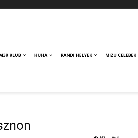
M3R KLUB
HŰHA
RANDI HELYEK
MIZU CELEBEK
sznon
562
0