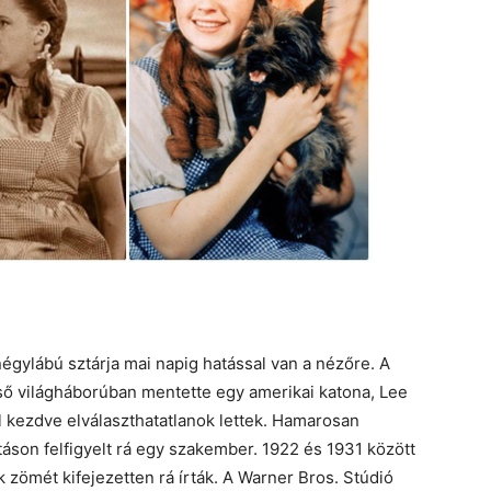
égylábú sztárja mai napig hatással van a nézőre. A
ső világháborúban mentette egy amerikai katona, Lee
l kezdve elválaszthatatlanok lettek. Hamarosan
lításon felfigyelt rá egy szakember. 1922 és 1931 között
zömét kifejezetten rá írták. A Warner Bros. Stúdió