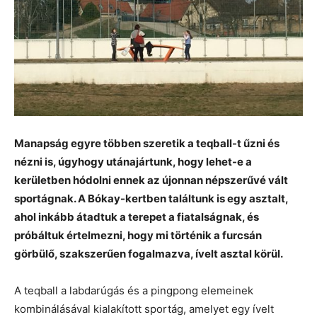
Manapság egyre többen szeretik a teqball-t űzni és
nézni is, úgyhogy utánajártunk, hogy lehet-e a
kerületben hódolni ennek az újonnan népszerűvé vált
sportágnak. A Bókay-kertben találtunk is egy asztalt,
ahol inkább átadtuk a terepet a fiatalságnak, és
próbáltuk értelmezni, hogy mi történik a furcsán
görbülő, szakszerűen fogalmazva, ívelt asztal körül.
A teqball a labdarúgás és a pingpong elemeinek
kombinálásával kialakított sportág, amelyet egy ívelt