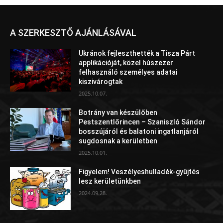
A SZERKESZTŐ AJÁNLÁSÁVAL
Ukránok fejleszthették a Tisza Párt
applikációját, közel húszezer
felhasználó személyes adatai
kiszivárogtak
2025.10.07.
Botrány van készülőben
Pestszentlőrincen – Szaniszló Sándor
bosszújáról és balatoni ingatlanjáról
sugdosnak a kerületben
2025.10.01.
Figyelem! Veszélyeshulladék-gyűjtés
lesz kerületünkben
2024.09.28.