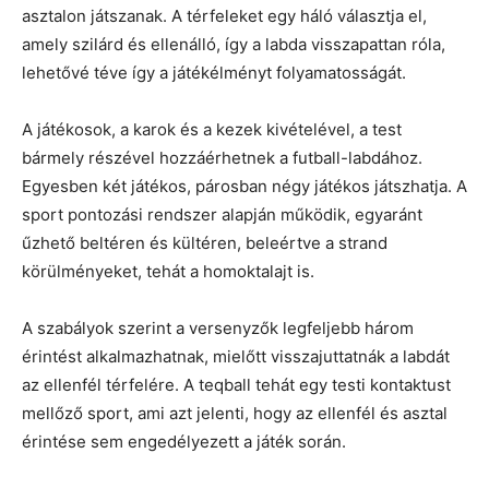
asztalon játszanak. A térfeleket egy háló választja el,
amely szilárd és ellenálló, így a labda visszapattan róla,
lehetővé téve így a játékélményt folyamatosságát.
A játékosok, a karok és a kezek kivételével, a test
bármely részével hozzáérhetnek a futball-labdához.
Egyesben két játékos, párosban négy játékos játszhatja. A
sport pontozási rendszer alapján működik, egyaránt
űzhető beltéren és kültéren, beleértve a strand
körülményeket, tehát a homoktalajt is.
A szabályok szerint a versenyzők legfeljebb három
érintést alkalmazhatnak, mielőtt visszajuttatnák a labdát
az ellenfél térfelére. A teqball tehát egy testi kontaktust
mellőző sport, ami azt jelenti, hogy az ellenfél és asztal
érintése sem engedélyezett a játék során.