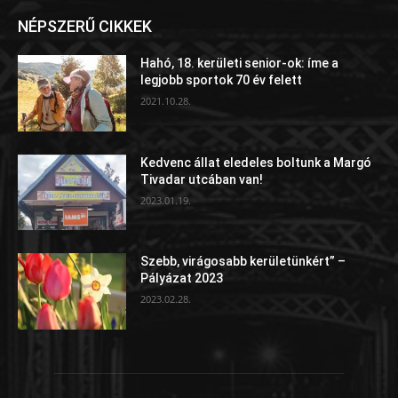
NÉPSZERŰ CIKKEK
Hahó, 18. kerületi senior-ok: íme a
legjobb sportok 70 év felett
2021.10.28.
Kedvenc állat eledeles boltunk a Margó
Tivadar utcában van!
2023.01.19.
Szebb, virágosabb kerületünkért” –
Pályázat 2023
2023.02.28.