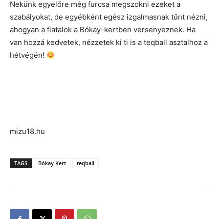
Nekünk egyelőre még furcsa megszokni ezeket a
szabályokat, de egyébként egész izgalmasnak tűnt nézni,
ahogyan a fiatalok a Bókay-kertben versenyeznek. Ha
van hozzá kedvetek, nézzetek ki ti is a teqball asztalhoz a
hétvégén!
mizu18.hu
TAGS
Bókay Kert
teqball