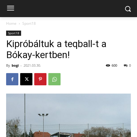
Home
Sport18
Sport18
Kipróbáltuk a teqball-t a
Bókay-kertben!
By
bogi
-
2021.03.30.
600
0