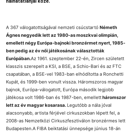
halhatatlanjai közé.
A 367 válogatottságával nemzeti csúcstartó
Németh
Ágnes negyedik lett az 1980-as moszkvai olimpián,
emellett négy Európa-bajnoki bronzérmet nyert, 1985-
ben pedig az év női játékosának választották
Európában.
Az 1961. szeptember 22-én, Zircen született
klasszis szerepelt a KSI, a BSE, a Schio-Bari és az FTC
csapatában, a BSE-vel 1983-ban elhódította a Ronchetti
Kupát, és 1999-ben vonult vissza. Háromszoros magyar
bajnok, Európa-válogatott, Európa második legjobb
játékosa volt 1986-ban és 1987-ben, emellett
háromszor
lett az év magyar kosarasa.
Legutóbb a nála jóval
alacsonyabb, artista férjével cirkuszokban lépett fel, a
2008-as Nemzetközi Cirkuszfesztiválon bronzérmes lett
Budapesten.A FIBA beiktatási ünnepsége június 18-án