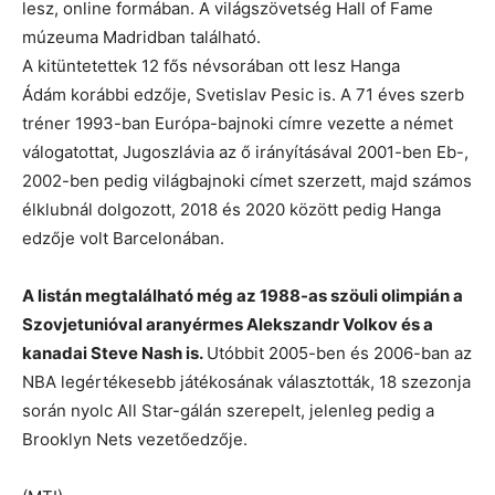
lesz, online formában. A világszövetség Hall of Fame
múzeuma Madridban található.
A kitüntetettek 12 fős névsorában ott lesz Hanga
Ádám korábbi edzője, Svetislav Pesic is. A 71 éves szerb
tréner 1993-ban Európa-bajnoki címre vezette a német
válogatottat, Jugoszlávia az ő irányításával 2001-ben Eb-,
2002-ben pedig világbajnoki címet szerzett, majd számos
élklubnál dolgozott, 2018 és 2020 között pedig Hanga
edzője volt Barcelonában.
A listán megtalálható még az 1988-as szöuli olimpián a
Szovjetunióval aranyérmes Alekszandr Volkov és a
kanadai Steve Nash is.
Utóbbit 2005-ben és 2006-ban az
NBA legértékesebb játékosának választották, 18 szezonja
során nyolc All Star-gálán szerepelt, jelenleg pedig a
Brooklyn Nets vezetőedzője.