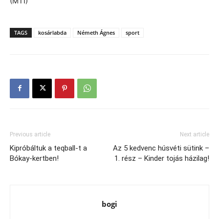
(MTI)
TAGS
kosárlabda
Németh Ágnes
sport
Previous article
Next article
Kipróbáltuk a teqball-t a
Az 5 kedvenc húsvéti sütink –
Bókay-kertben!
1. rész – Kinder tojás házilag!
bogi