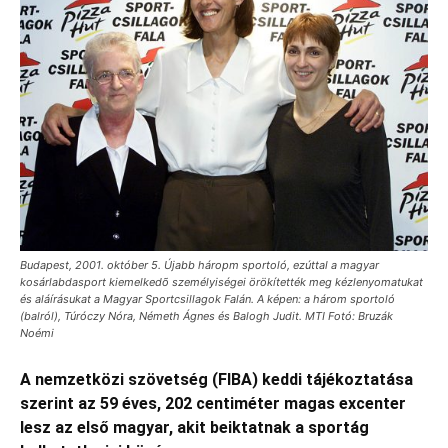
Budapest, 2001. október 5. Újabb háropm sportoló, ezúttal a magyar
kosárlabdasport kiemelkedõ személyiségei örökítették meg kézlenyomatukat
és aláírásukat a Magyar Sportcsillagok Falán. A képen: a három sportoló
(balról), Túróczy Nóra, Németh Ágnes és Balogh Judit. MTI Fotó: Bruzák
Noémi
A nemzetközi szövetség (FIBA) keddi tájékoztatása
szerint az 59 éves, 202 centiméter magas excenter
lesz az első magyar, akit beiktatnak a sportág