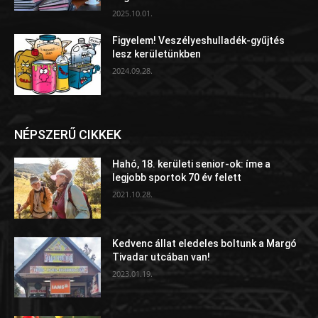
2025.10.01.
Figyelem! Veszélyeshulladék-gyűjtés
lesz kerületünkben
2024.09.28.
NÉPSZERŰ CIKKEK
Hahó, 18. kerületi senior-ok: íme a
legjobb sportok 70 év felett
2021.10.28.
Kedvenc állat eledeles boltunk a Margó
Tivadar utcában van!
2023.01.19.