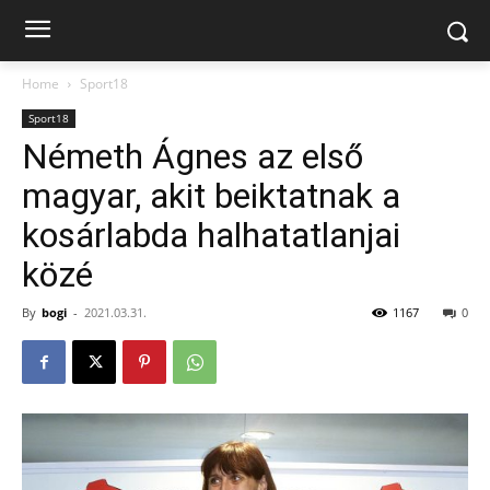
Home
Sport18
Sport18
Németh Ágnes az első
magyar, akit beiktatnak a
kosárlabda halhatatlanjai
közé
By
bogi
-
2021.03.31.
1167
0