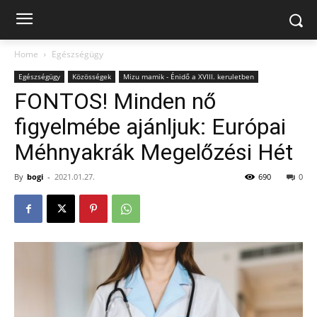
Home
Egészségügy
Egészségügy
Közösségek
Mizu mamik - Énidő a XVIII. keruletben
FONTOS! Minden nő
figyelmébe ajánljuk: Európai
Méhnyakrák Megelőzési Hét
By
bogi
-
2021.01.27.
690
0