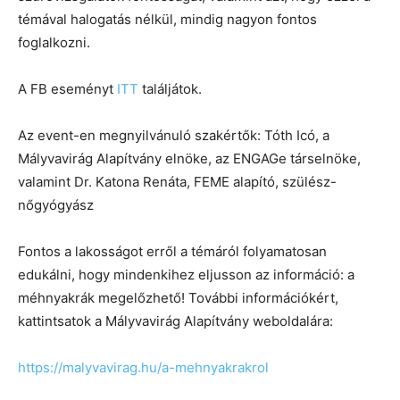
témával halogatás nélkül, mindig nagyon fontos
foglalkozni.
A FB eseményt
ITT
találjátok.
Az event-en megnyilvánuló szakértők: Tóth Icó, a
Mályvavirág Alapítvány elnöke, az ENGAGe társelnöke,
valamint Dr. Katona Renáta, FEME alapító, szülész-
nőgyógyász
Fontos a lakosságot erről a témáról folyamatosan
edukálni, hogy mindenkihez eljusson az információ: a
méhnyakrák megelőzhető! További információkért,
kattintsatok a Mályvavirág Alapítvány weboldalára:
https://malyvavirag.hu/a-mehnyakrakrol