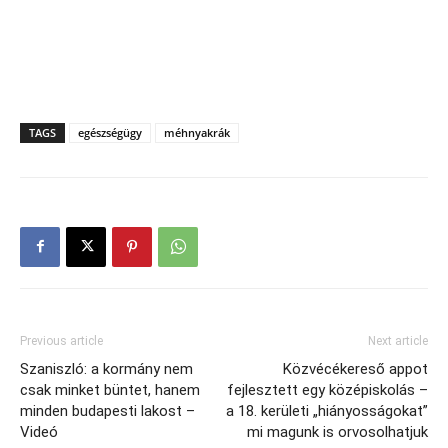
TAGS
egészségügy
méhnyakrák
Previous article
Next article
Szaniszló: a kormány nem
Közvécékereső appot
csak minket büntet, hanem
fejlesztett egy középiskolás –
minden budapesti lakost –
a 18. kerületi „hiányosságokat”
Videó
mi magunk is orvosolhatjuk