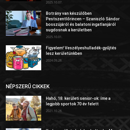
2025.10.07.
Botrány van készülőben
Pestszentlőrincen – Szaniszló Sándor
bosszújáról és balatoni ingatlanjáról
sugdosnak a kerületben
2025.10.01.
Figyelem! Veszélyeshulladék-gyűjtés
lesz kerületünkben
2024.09.28.
NÉPSZERŰ CIKKEK
Hahó, 18. kerületi senior-ok: íme a
legjobb sportok 70 év felett
2021.10.28.