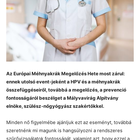
Az Európai Méhnyakrák Megelőzés Hete most zárul:
ennek utolsó event-jeként a HPV és a méhnyakrák
összefüggéseiről, továbbá a megelőzés, a prevenció
fontosságáról beszélget a Mályvavirág Alpítvány
elnöke, szülész-nőgyógyász szakértőkkel.
Minden nő figyelmébe ajánljuk ezt az eseményt, továbbá
szeretnénk mi magunk is hangsúlyozni a rendszeres
szűrővizsgálatok fontosságát, valamint azt, hogy ezzel a