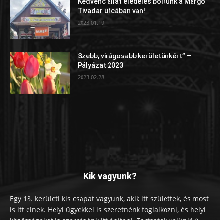
Kedvenc állat eledeles boltunk a Margó
Tivadar utcában van!
2023.01.19.
Szebb, virágosabb kerületünkért” –
Pályázat 2023
2023.02.28.
Kik vagyunk?
Egy 18. kerületi kis csapat vagyunk, akik itt születtek, és most
is itt élnek. Helyi ügyekkel is szeretnénk foglalkozni, és helyi