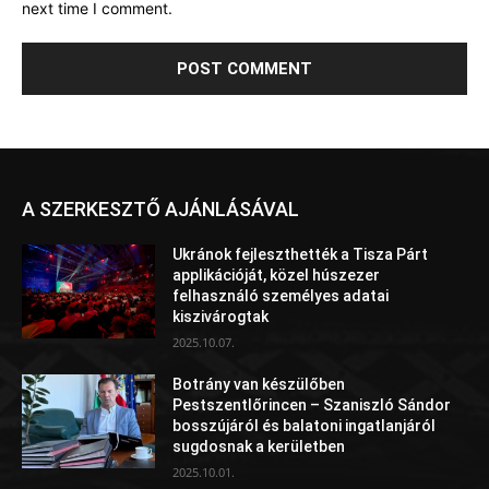
next time I comment.
A SZERKESZTŐ AJÁNLÁSÁVAL
Ukránok fejleszthették a Tisza Párt
applikációját, közel húszezer
felhasználó személyes adatai
kiszivárogtak
2025.10.07.
Botrány van készülőben
Pestszentlőrincen – Szaniszló Sándor
bosszújáról és balatoni ingatlanjáról
sugdosnak a kerületben
2025.10.01.