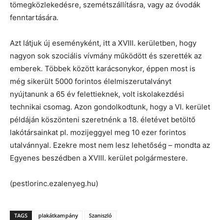
tömegközlekedésre, szemétszállításra, vagy az óvodák
fenntartására.
Azt látjuk új eseményként, itt a XVIII. kerületben, hogy
nagyon sok szociális vívmány működött és szerették az
emberek. Többek között karácsonykor, éppen most is
még sikerült 5000 forintos élelmiszerutalványt
nyújtanunk a 65 év felettieknek, volt iskolakezdési
technikai csomag. Azon gondolkodtunk, hogy a VI. kerület
példáján köszönteni szeretnénk a 18. életévet betöltő
lakótársainkat pl. mozijeggyel meg 10 ezer forintos
utalvánnyal. Ezekre most nem lesz lehetőség – mondta az
Egyenes beszédben a XVIII. kerület polgármestere.
(pestlorinc.ezalenyeg.hu)
TAGS
plakátkampány
Szaniszló