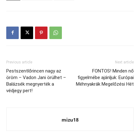
Previous article
Next article
Pestszentlőrincen nagy az
FONTOS! Minden nő
öröm – Vadon Jani örülhet –
figyelmébe ajánljuk: Európai
Balázsék megnyerték a
Méhnyakrák Megelőzési Hét
védjegy pert!
mizu18