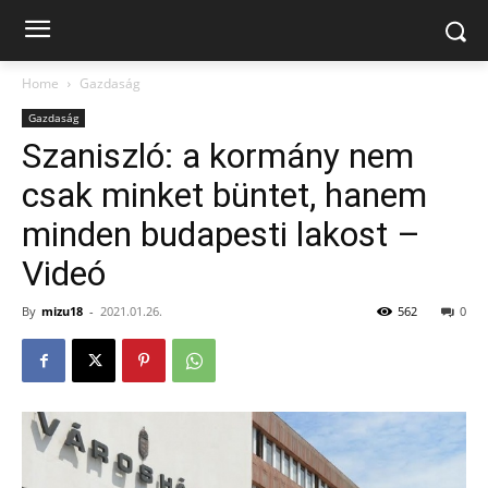
Home
Gazdaság
Gazdaság
Szaniszló: a kormány nem
csak minket büntet, hanem
minden budapesti lakost –
Videó
By
mizu18
-
2021.01.26.
562
0