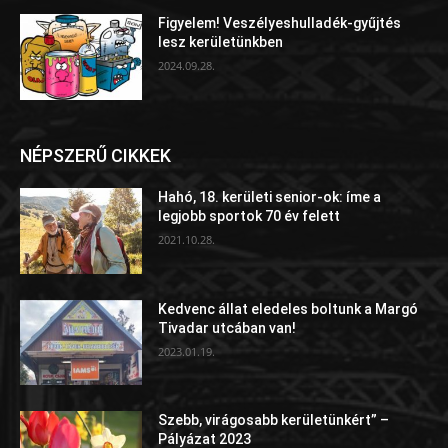
Figyelem! Veszélyeshulladék-gyűjtés
lesz kerületünkben
2024.09.28.
NÉPSZERŰ CIKKEK
Hahó, 18. kerületi senior-ok: íme a
legjobb sportok 70 év felett
2021.10.28.
Kedvenc állat eledeles boltunk a Margó
Tivadar utcában van!
2023.01.19.
Szebb, virágosabb kerületünkért” –
Pályázat 2023