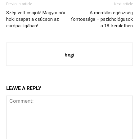
Previous article
Next article
Szép volt csajok! Magyar női
A mentális egészség
hoki csapat a csúcson az
fontossága – pszichológusok
európai ligában!
a 18. kerületben
bogi
LEAVE A REPLY