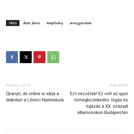
TAGS
Áder János
Alapítvány
árva gyerekek
Previous article
Next article
Újranyit, de online is várja a
Ezt nézzétek! Ez volt az igazi
diákokat a Lőrinci Nyelviskola
tömegközlekedés: lógás és
tujázás a XX. századi
villamosokon Budapesten