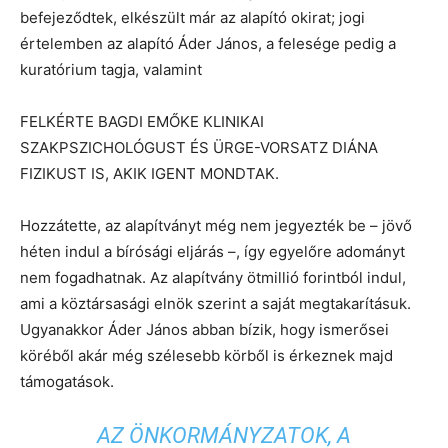
befejeződtek, elkészült már az alapító okirat; jogi
értelemben az alapító Áder János, a felesége pedig a
kuratórium tagja, valamint
FELKÉRTE BAGDI EMŐKE KLINIKAI
SZAKPSZICHOLÓGUST ÉS ÜRGE-VORSATZ DIÁNA
FIZIKUST IS, AKIK IGENT MONDTAK.
Hozzátette, az alapítványt még nem jegyezték be – jövő
héten indul a bírósági eljárás –, így egyelőre adományt
nem fogadhatnak. Az alapítvány ötmillió forintból indul,
ami a köztársasági elnök szerint a saját megtakarításuk.
Ugyanakkor Áder János abban bízik, hogy ismerősei
köréből akár még szélesebb körből is érkeznek majd
támogatások.
AZ ÖNKORMÁNYZATOK, A