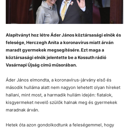
Alapítványt hoz létre Áder János köztársasági elnök és
felesége, Herczegh Anita a koronavírus miatt árván
maradt gyermekek megsegítésére. Ezt maga a
köztársasági elnök jelentette be a Kossuth rádió
Vasárnapi Újság című műsorában.
Áder János elmondta, a koronavírus-járvány első és
második hulláma alatt nem nagyon lehetett olyan híreket
hallani, mint most, a harmadik hullám idején: fiatalok,
kisgyermeket nevelő szülők halnak meg és gyermekek
maradnak árván.
Hetek óta azon gondolkodtunk a feleségemmel, hogy