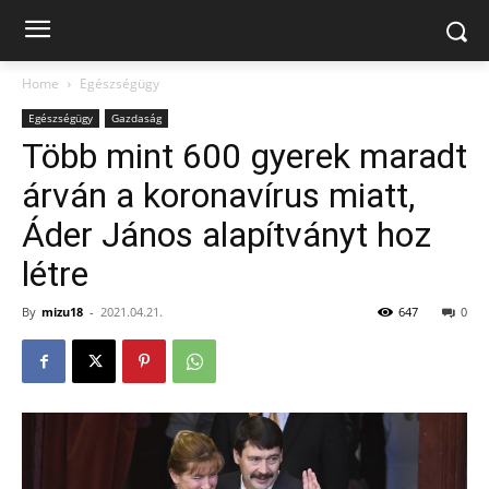
Home
Egészségügy
Egészségügy
Gazdaság
Több mint 600 gyerek maradt
árván a koronavírus miatt,
Áder János alapítványt hoz
létre
By
mizu18
-
2021.04.21.
647
0