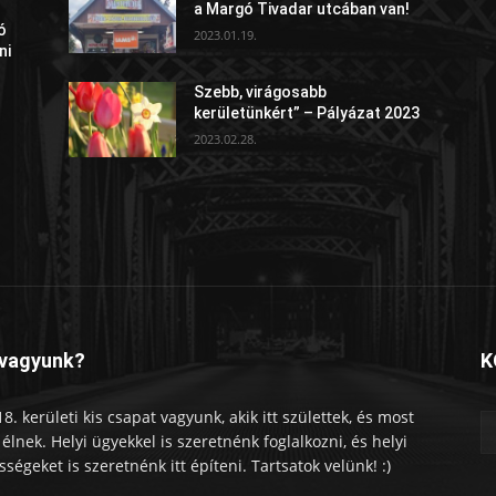
a Margó Tivadar utcában van!
ó
2023.01.19.
ni
Szebb, virágosabb
kerületünkért” – Pályázat 2023
2023.02.28.
 vagyunk?
K
18. kerületi kis csapat vagyunk, akik itt születtek, és most
tt élnek. Helyi ügyekkel is szeretnénk foglalkozni, és helyi
sségeket is szeretnénk itt építeni. Tartsatok velünk! :)