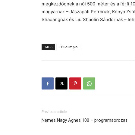
megkezdődnek a női 500 méter és a férfi 
magyarnak – Jászapáti Petrának, Kónya Zsóf
Shaoangnak és Liu Shaolin Sándornak – lehe
TAGS
Téli olimpia
Previous article
Nemes Nagy Ágnes 100 – programsorozat