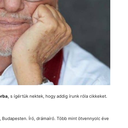
orba,
s ígértük nektek, hogy addig írunk róla cikkeket.
t, Budapesten.
Író, drámaíró. Több mint ötvennyolc éve