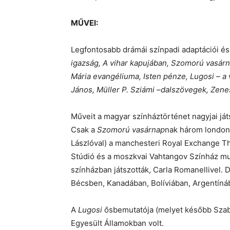
MŰVEI:
Legfontosabb drámái színpadi adaptációi é
igazság, A vihar kapujában, Szomorú vasárn
Mária evangéliuma, Isten pénze, Lugosi – a
János, Müller P. Sziámi –dalszövegek, Zene
Műveit a magyar színháztörténet nagyjai játs
Csak a
Szomorú vasárnap
nak három londoni
Lászlóval) a manchesteri Royal Exchange T
Stúdió és a moszkvai Vahtangov Színház mu
színházban játszották, Carla Romanellivel
Bécsben, Kanadában, Bolíviában, Argentíná
A
Lugosi
ősbemutatója (melyet később Szabó
Egyesült Államokban volt.