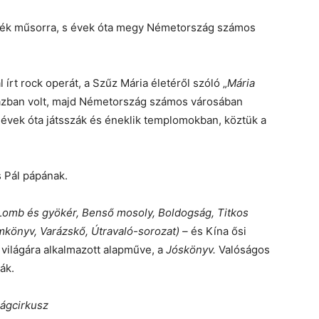
ték műsorra, s évek óta megy Németország számos
 írt rock operát, a Szűz Mária életéről szóló „
Mária
ázban volt, majd Németország számos városában
 évek óta játsszák és éneklik templomokban, köztük a
 Pál pápának.
 Lomb és gyökér, Benső mosoly, Boldogság, Titkos
mkönyv, Varázskő, Útravaló-sorozat) –
és Kína ősi
világára alkalmazott alapműve, a
Jóskönyv.
Valóságos
ák.
ágcirkusz