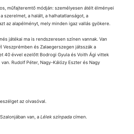
tos, műfajteremtő módján: személyesen átélt élményei
a szerelmet, a halált, a halhatatlanságot, a
azt az alapélményt, mely minden igaz vallás gyökere.
zenés játékai ma is rendszeresen színen vannak. Van
19) Veszprémben és Zalaegerszegen játsszák a
t 40 évvel ezelőtt Bodrogi Gyula és Voith Ági vittek
 van. Rudolf Péter, Nagy-Kálózy Eszter és Nagy
eszélget az olvasóval.
Szalonjában van, a
Lélek színpada
címen.