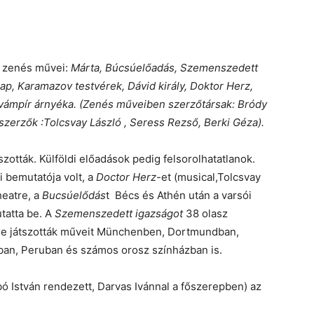
s zenés művei:
Márta, Búcsúelőadás, Szemenszedett
ap, Karamazov testvérek, Dávid király, Doktor Herz,
 vámpír árnyéka. (Zenés műveiben szerzőtársak: Bródy
szerzők :Tolcsvay László , Seress Rezső, Berki Géza).
zották. Külföldi előadások pedig felsorolhatatlanok.
 bemutatója volt, a
Doctor Herz
-et (musical,Tolcsvay
heatre, a
Bucsúelődás
t Bécs és Athén után a varsói
tatta be. A
Szemenszedett igazságot
38 olasz
. De játszották műveit Münchenben, Dortmundban,
ban, Peruban és számos orosz színházban is.
 István rendezett, Darvas Ivánnal a főszerepben) az