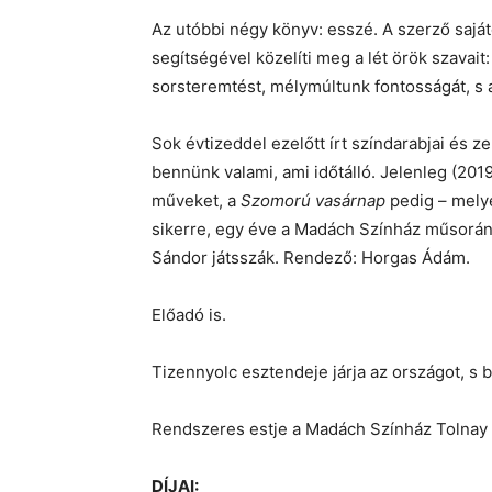
Az utóbbi négy könyv: esszé. A szerző sajá
segítségével közelíti meg a lét örök szavait: 
sorsteremtést, mélymúltunk fontosságát, s 
Sok évtizeddel ezelőtt írt színdarabjai és 
bennünk valami, ami időtálló. Jelenleg (20
műveket, a
Szomorú vasárnap
pedig – melye
sikerre, egy éve a Madách Színház műsorán
Sándor játsszák. Rendező: Horgas Ádám.
Előadó is.
Tizennyolc esztendeje járja az országot, s b
Rendszeres estje a Madách Színház Tolnay 
DÍJAI: