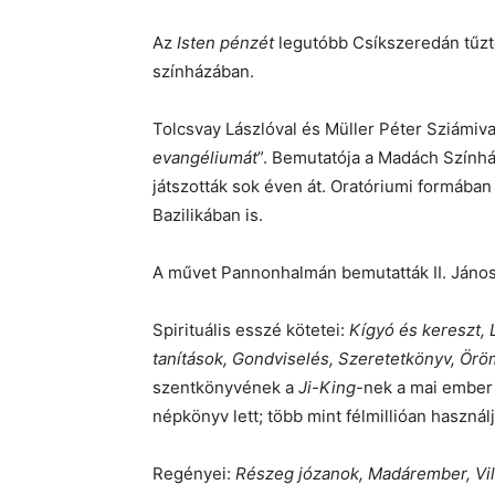
Az
Isten pénzét
legutóbb Csíkszeredán tűz
színházában.
Tolcsvay Lászlóval és Müller Péter Sziámival
evangéliumát
”. Bemutatója a Madách Szính
játszották sok éven át. Oratóriumi formában
Bazilikában is.
A művet Pannonhalmán bemutatták II. János
Spirituális esszé kötetei:
Kígyó és kereszt,
tanítások, Gondviselés, Szeretetkönyv, Örö
szentkönyvének a
Ji-King
-nek a mai ember 
népkönyv lett; több mint félmillióan használj
Regényei:
Részeg józanok, Madárember, Vil