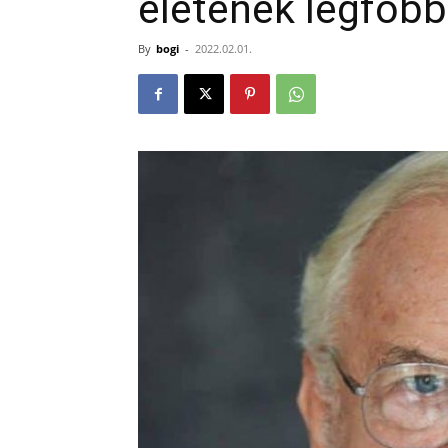
életének legfőbb
By
bogi
-
2022.02.01.