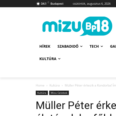
C
csütörtök, augusztus 6, 2026
34.1
Budapest
HÍREK
SZABADIDŐ
TECH
GA
KULTÚRA
Home
Kultúra
Müller Péter érkezik a Kondorba! Ím
Kultúra
Mizu Celebek
Müller Péter érk