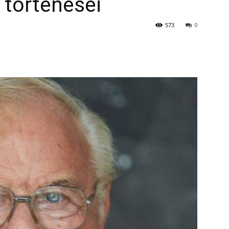
 történései
573
0