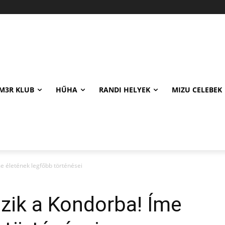
M3R KLUB
HŰHA
RANDI HELYEK
MIZU CELEBEK
e életének legfőbb történései
ezik a Kondorba! Íme