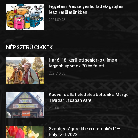
Figyelem! Veszélyeshulladék-gyűjtés
lesz kerületünkben
2024.09.28.
NÉPSZERŰ CIKKEK
Hahó, 18. kerületi senior-ok: íme a
legjobb sportok 70 év felett
2021.10.28.
Kedvenc állat eledeles boltunk a Margó
Tivadar utcában van!
2023.01.19.
Szebb, virágosabb kerületünkért” –
Pályázat 2023