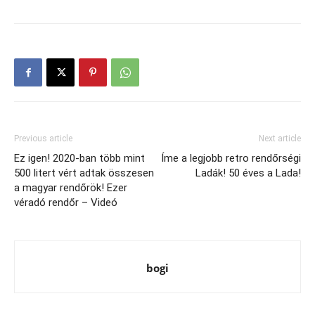
Previous article
Next article
Ez igen! 2020-ban több mint
Íme a legjobb retro rendőrségi
500 litert vért adtak összesen
Ladák! 50 éves a Lada!
a magyar rendőrök! Ezer
véradó rendőr – Videó
bogi