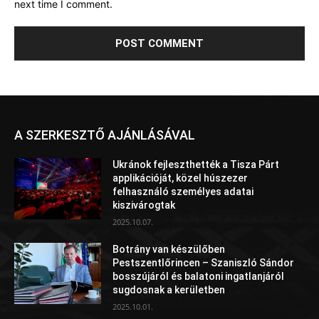
next time I comment.
A SZERKESZTŐ AJÁNLÁSÁVAL
Ukránok fejleszthették a Tisza Párt
applikációját, közel húszezer
felhasználó személyes adatai
kiszivárogtak
2025.10.07.
Botrány van készülőben
Pestszentlőrincen – Szaniszló Sándor
bosszújáról és balatoni ingatlanjáról
sugdosnak a kerületben
2025.10.01.