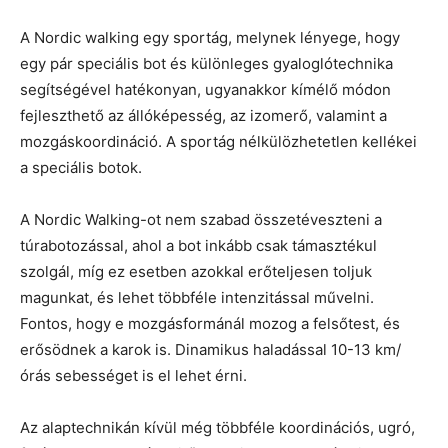
A Nordic walking egy sportág, melynek lényege, hogy
egy pár speciális bot és különleges gyaloglótechnika
segítségével hatékonyan, ugyanakkor kímélő módon
fejleszthető az állóképesség, az izomerő, valamint a
mozgáskoordináció. A sportág nélkülözhetetlen kellékei
a speciális botok.
A Nordic Walking-ot nem szabad összetéveszteni a
túrabotozással, ahol a bot inkább csak támasztékul
szolgál, míg ez esetben azokkal erőteljesen toljuk
magunkat, és lehet többféle intenzitással művelni.
Fontos, hogy e mozgásformánál mozog a felsőtest, és
erősödnek a karok is. Dinamikus haladással 10-13 km/
órás sebességet is el lehet érni.
Az alaptechnikán kívül még többféle koordinációs, ugró,