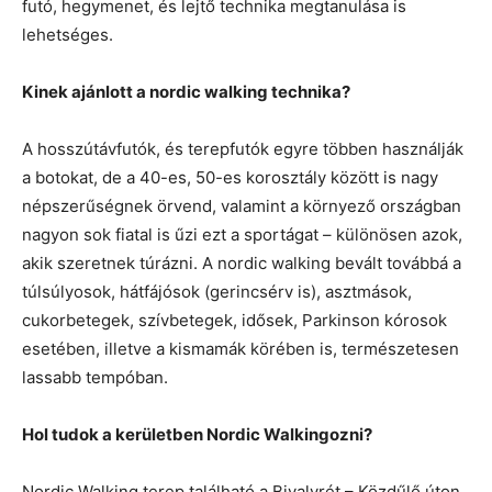
futó, hegymenet, és lejtő technika megtanulása is
lehetséges.
Kinek ajánlott a nordic walking technika?
A hosszútávfutók, és terepfutók egyre többen használják
a botokat, de a 40-es, 50-es korosztály között is nagy
népszerűségnek örvend, valamint a környező országban
nagyon sok fiatal is űzi ezt a sportágat – különösen azok,
akik szeretnek túrázni. A nordic walking bevált továbbá a
túlsúlyosok, hátfájósok (gerincsérv is), asztmások,
cukorbetegek, szívbetegek, idősek, Parkinson kórosok
esetében, illetve a kismamák körében is, természetesen
lassabb tempóban.
Hol tudok a kerületben Nordic Walkingozni?
Nordic Walking terep található a Bivalyrét – Közdűlő úton,