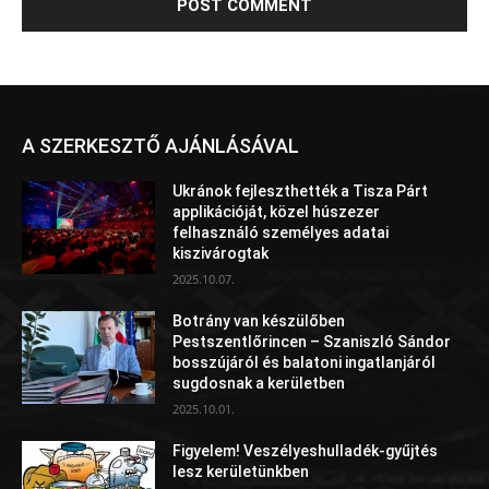
A SZERKESZTŐ AJÁNLÁSÁVAL
Ukránok fejleszthették a Tisza Párt
applikációját, közel húszezer
felhasználó személyes adatai
kiszivárogtak
2025.10.07.
Botrány van készülőben
Pestszentlőrincen – Szaniszló Sándor
bosszújáról és balatoni ingatlanjáról
sugdosnak a kerületben
2025.10.01.
Figyelem! Veszélyeshulladék-gyűjtés
lesz kerületünkben