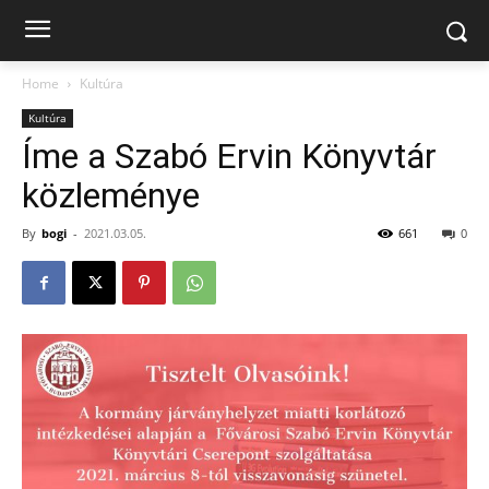
Home
Kultúra
Kultúra
Íme a Szabó Ervin Könyvtár
közleménye
By
bogi
-
2021.03.05.
661
0