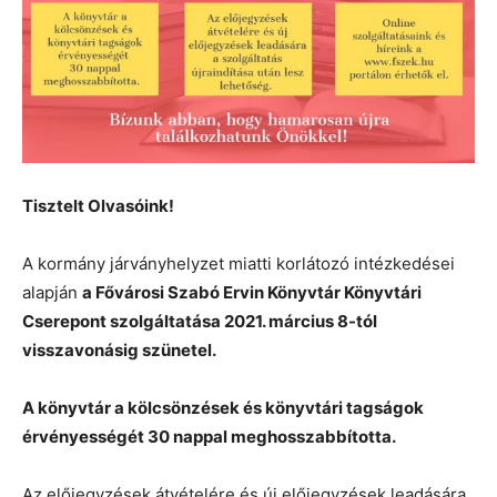
Tisztelt Olvasóink!
A kormány járványhelyzet miatti korlátozó intézkedései
alapján
a Fővárosi Szabó Ervin Könyvtár Könyvtári
Cserepont szolgáltatása 2021. március 8-tól
visszavonásig szünetel.
A könyvtár a kölcsönzések és könyvtári tagságok
érvényességét 30 nappal meghosszabbította.
Az előjegyzések átvételére és új előjegyzések leadására