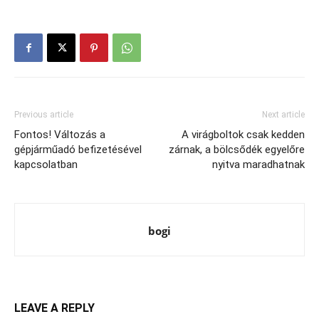
Previous article
Next article
Fontos! Változás a
A virágboltok csak kedden
gépjárműadó befizetésével
zárnak, a bölcsődék egyelőre
kapcsolatban
nyitva maradhatnak
bogi
LEAVE A REPLY