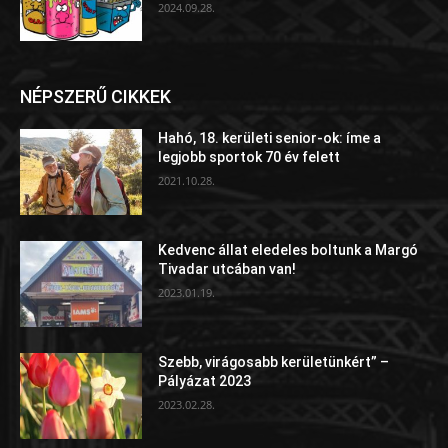
2024.09.28.
NÉPSZERŰ CIKKEK
Hahó, 18. kerületi senior-ok: íme a
legjobb sportok 70 év felett
2021.10.28.
Kedvenc állat eledeles boltunk a Margó
Tivadar utcában van!
2023.01.19.
Szebb, virágosabb kerületünkért” –
Pályázat 2023
2023.02.28.