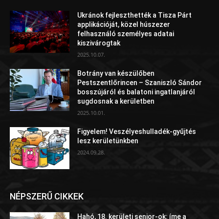
Ukránok fejleszthették a Tisza Párt
applikációját, közel húszezer
felhasználó személyes adatai
kiszivárogtak
2025.10.07.
Botrány van készülőben
Pestszentlőrincen – Szaniszló Sándor
bosszújáról és balatoni ingatlanjáról
sugdosnak a kerületben
2025.10.01.
Figyelem! Veszélyeshulladék-gyűjtés
lesz kerületünkben
2024.09.28.
NÉPSZERŰ CIKKEK
Hahó, 18. kerületi senior-ok: íme a