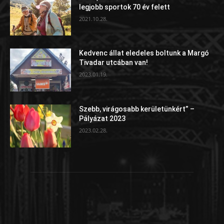
legjobb sportok 70 év felett
2021.10.28.
Kedvenc állat eledeles boltunk a Margó
Tivadar utcában van!
2023.01.19.
Szebb, virágosabb kerületünkért” –
Pályázat 2023
2023.02.28.