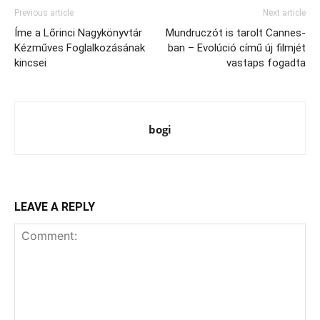
Previous article
Next article
Íme a Lőrinci Nagykönyvtár
Mundruczót is tarolt Cannes-
Kézműves Foglalkozásának
ban – Evolúció című új filmjét
kincsei
vastaps fogadta
bogi
LEAVE A REPLY