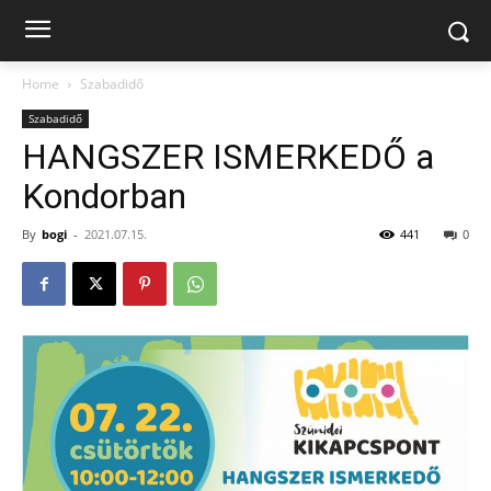
Home
Szabadidő
Szabadidő
HANGSZER ISMERKEDŐ a
Kondorban
By
bogi
-
2021.07.15.
441
0