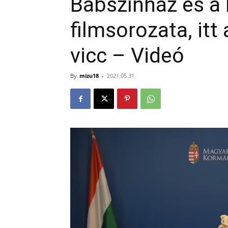
Bábszínház és a
filmsorozata, itt
vicc – Videó
By
mizu18
-
2021.05.31.