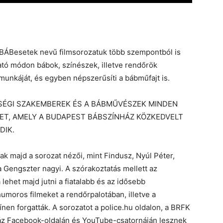
a BÁBesetek nevű filmsorozatuk több szempontból is
tó módon bábok, színészek, illetve rendőrök
unkáját, és egyben népszerűsíti a bábműfajt is.
SÉGI SZAKEMBEREK ÉS A BÁBMŰVÉSZEK MINDEN
ET, AMELY A BUDAPEST BÁBSZÍNHÁZ KÖZKEDVELT
DIK.
ak majd a sorozat nézői, mint Findusz, Nyúl Péter,
 Gengszter nagyi. A szórakoztatás mellett az
lehet majd jutni a fiatalabb és az idősebb
humoros filmeket a rendőrpalotában, illetve a
en forgatták. A sorozatot a police.hu oldalon, a BRFK
áz Facebook-oldalán és YouTube-csatornáján lesznek