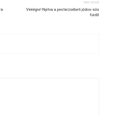
Next article
ra
Vééégre! Nyitva a pesterzsébeti jódos-sós
fürdő