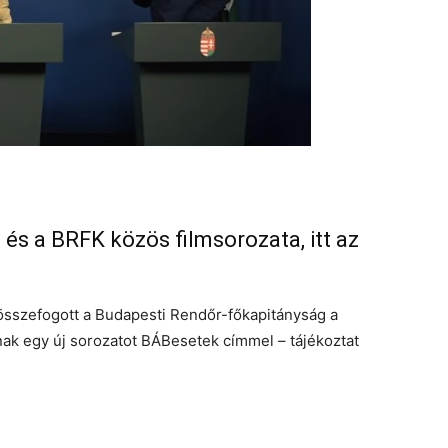
és a BRFK közös filmsorozata, itt az
sszefogott a Budapesti Rendőr-főkapitányság a
ak egy új sorozatot BÁBesetek címmel – tájékoztat