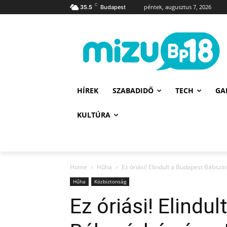
C
péntek, augusztus 7, 2026
35.5
Budapest
HÍREK
SZABADIDŐ
TECH
GA
KULTÚRA
Home
Hűha
Ez óriási! Elindult a Budapest Bábszín
Hűha
Közbiztonság
Ez óriási! Elindu