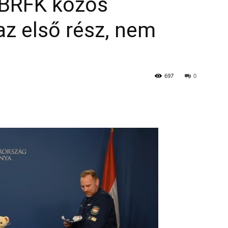
 BRFK közös
 az első rész, nem
697
0