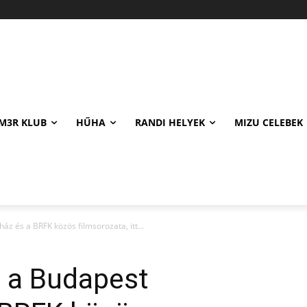
M3R KLUB
HŰHA
RANDI HELYEK
MIZU CELEBEK
ház és a BRFK közös filmsorozata, itt...
lt a Budapest