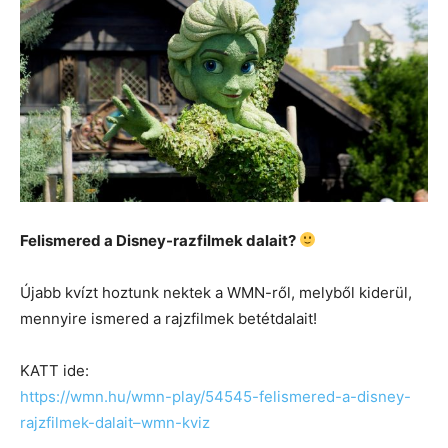
Felismered a Disney-razfilmek dalait?
Újabb kvízt hoztunk nektek a WMN-ről, melyből kiderül,
mennyire ismered a rajzfilmek betétdalait!
KATT ide:
https://wmn.hu/wmn-play/54545-felismered-a-disney-
rajzfilmek-dalait–wmn-kviz