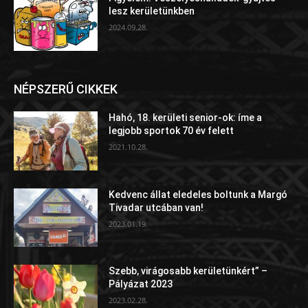
lesz kerületünkben
2024.09.28.
NÉPSZERŰ CIKKEK
Hahó, 18. kerületi senior-ok: íme a
legjobb sportok 70 év felett
2021.10.28.
Kedvenc állat eledeles boltunk a Margó
Tivadar utcában van!
2023.01.19.
Szebb, virágosabb kerületünkért” –
Pályázat 2023
2023.02.28.