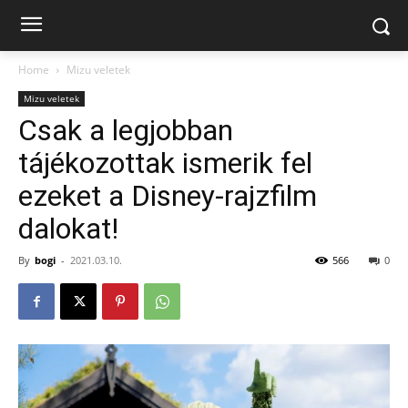
Home
Mizu veletek
Mizu veletek
Csak a legjobban
tájékozottak ismerik fel
ezeket a Disney-rajzfilm
dalokat!
By
bogi
-
2021.03.10.
566
0