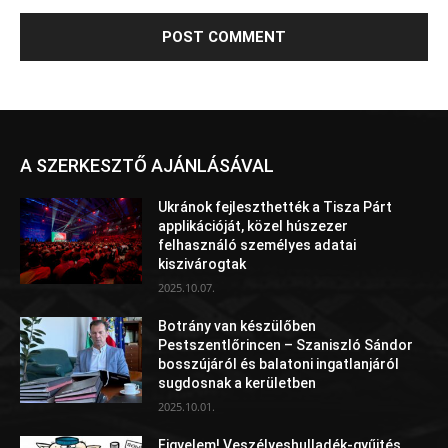
A SZERKESZTŐ AJÁNLÁSÁVAL
Ukránok fejleszthették a Tisza Párt
applikációját, közel húszezer
felhasználó személyes adatai
kiszivárogtak
2025.10.07.
Botrány van készülőben
Pestszentlőrincen – Szaniszló Sándor
bosszújáról és balatoni ingatlanjáról
sugdosnak a kerületben
2025.10.01.
Figyelem! Veszélyeshulladék-gyűjtés