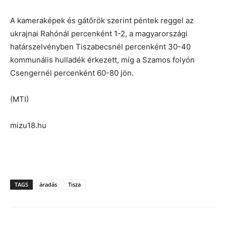
A kameraképek és gátőrök szerint péntek reggel az
ukrajnai Rahónál percenként 1-2, a magyarországi
határszelvényben Tiszabecsnél percenként 30-40
kommunális hulladék érkezett, míg a Szamos folyón
Csengernél percenként 60-80 jön.
(MTI)
mizu18.hu
TAGS
áradás
Tisza