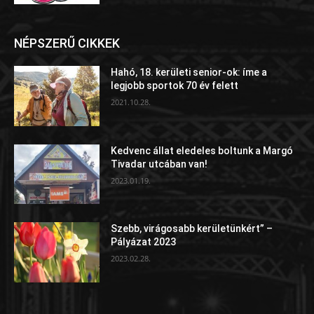
NÉPSZERŰ CIKKEK
Hahó, 18. kerületi senior-ok: íme a
legjobb sportok 70 év felett
2021.10.28.
Kedvenc állat eledeles boltunk a Margó
Tivadar utcában van!
2023.01.19.
Szebb, virágosabb kerületünkért” –
Pályázat 2023
2023.02.28.