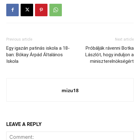
Previous article
Next article
Egy igazán patinás iskola a 18-
Próbálják rávenni Botka
ban: Bókay Árpád Általános
Lászlót, hogy induljon a
Iskola
miniszterelnökségért
mizu18
LEAVE A REPLY