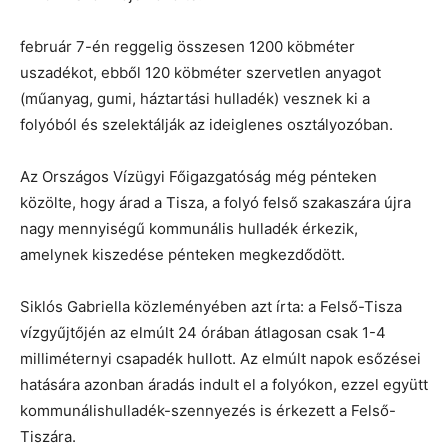
február 7-én reggelig összesen 1200 köbméter
uszadékot, ebből 120 köbméter szervetlen anyagot
(műanyag, gumi, háztartási hulladék) vesznek ki a
folyóból és szelektálják az ideiglenes osztályozóban.
Az Országos Vízügyi Főigazgatóság még pénteken
közölte, hogy árad a Tisza, a folyó felső szakaszára újra
nagy mennyiségű kommunális hulladék érkezik,
amelynek kiszedése pénteken megkezdődött.
Siklós Gabriella közleményében azt írta: a Felső-Tisza
vízgyűjtőjén az elmúlt 24 órában átlagosan csak 1-4
milliméternyi csapadék hullott. Az elmúlt napok esőzései
hatására azonban áradás indult el a folyókon, ezzel együtt
kommunálishulladék-szennyezés is érkezett a Felső-
Tiszára.