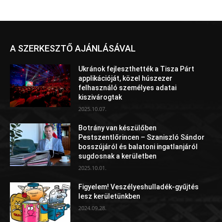
A SZERKESZTŐ AJÁNLÁSÁVAL
Ukránok fejleszthették a Tisza Párt
applikációját, közel húszezer
felhasználó személyes adatai
kiszivárogtak
2025.10.07.
Botrány van készülőben
Pestszentlőrincen – Szaniszló Sándor
bosszújáról és balatoni ingatlanjáról
sugdosnak a kerületben
2025.10.01.
Figyelem! Veszélyeshulladék-gyűjtés
lesz kerületünkben
2024.09.28.