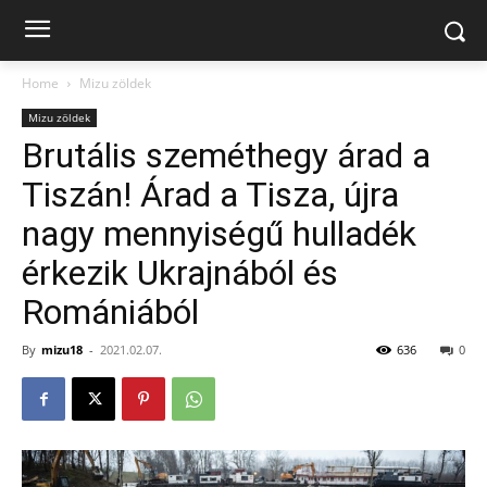
Home
Mizu zöldek
Mizu zöldek
Brutális szeméthegy árad a
Tiszán! Árad a Tisza, újra
nagy mennyiségű hulladék
érkezik Ukrajnából és
Romániából
By
mizu18
-
2021.02.07.
636
0