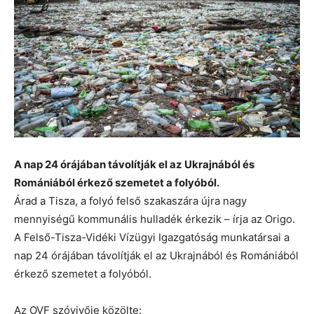
A nap 24 órájában távolítják el az Ukrajnából és
Romániából érkező szemetet a folyóból.
Árad a Tisza, a folyó felső szakaszára újra nagy
mennyiségű kommunális hulladék érkezik – írja az Origo.
A Felső-Tisza-Vidéki Vízügyi Igazgatóság munkatársai a
nap 24 órájában távolítják el az Ukrajnából és Romániából
érkező szemetet a folyóból.
Az OVF szóvivője közölte: