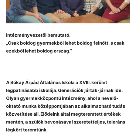
Intézményvezetői bemutató.
„Csak boldog gyermekből lehet boldog felnőtt, s csak
ezekből lehet boldog ország.”
A Bókay Árpád Általános Iskola a XVIII. kerület
legpatinásabb iskolája. Generációk jártak-járnak ide.
Olyan gyermekközpontú intézmény, ahol a nevelő-
oktató munka középpontjában az alkalmazható tudás
közvetítése áll. Elődeink által megteremtett értékek
mentén, a szülők bevonásával szeretetteljes, toleráns
légkört teremtünk.