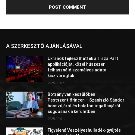
A SZERKESZTŐ AJÁNLÁSÁVAL
Ukránok fejleszthették a Tisza Párt
applikációját, közel húszezer
felhasználó személyes adatai
kiszivárogtak
2025.10.07.
Botrány van készülőben
Pestszentlőrincen – Szaniszló Sándor
bosszújáról és balatoni ingatlanjáról
sugdosnak a kerületben
2025.10.01.
Figyelem! Veszélyeshulladék-gyűjtés