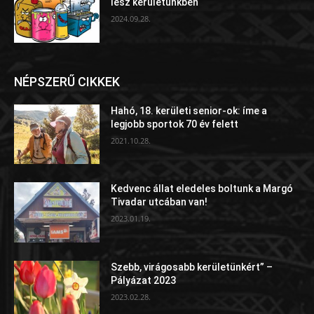
lesz kerületünkben
2024.09.28.
NÉPSZERŰ CIKKEK
Hahó, 18. kerületi senior-ok: íme a
legjobb sportok 70 év felett
2021.10.28.
Kedvenc állat eledeles boltunk a Margó
Tivadar utcában van!
2023.01.19.
Szebb, virágosabb kerületünkért” –
Pályázat 2023
2023.02.28.