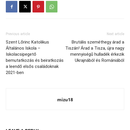
Previous article
Next article
Szent Lőrinc Katolikus
Brutális szeméthegy árad a
Általános Iskola –
Tiszán! Árad a Tisza, újra nagy
Iskolacsipegető
mennyiségű hulladék érkezik
bemutatkozás és beiratkozás
Ukrajnából és Romániából
a leendő elsős családoknak
2021-ben
mizu18