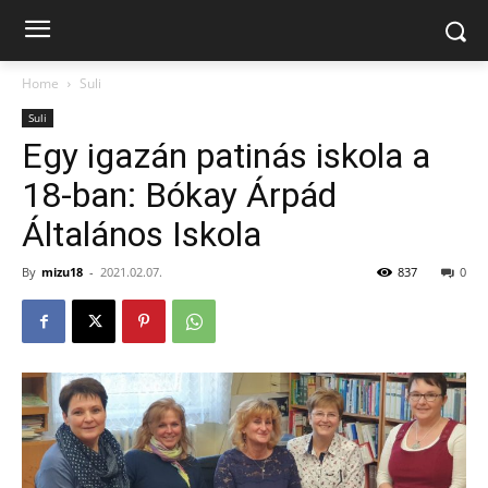
Home
Suli
Suli
Egy igazán patinás iskola a
18-ban: Bókay Árpád
Általános Iskola
By
mizu18
-
2021.02.07.
837
0