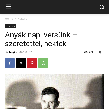
Home
Kultúra
Kultúra
Anyák napi versünk –
szeretettel, nektek
By
bogi
-
2021.05.02.
471
0