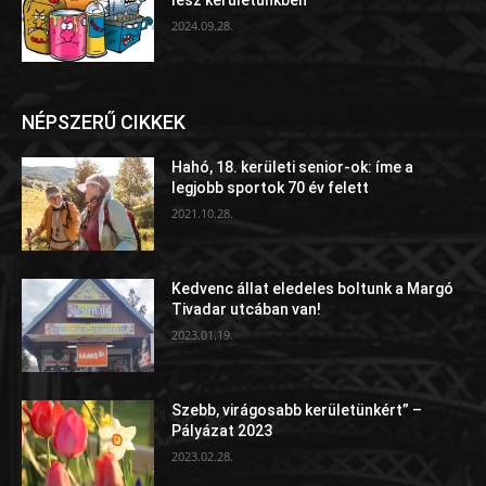
2024.09.28.
NÉPSZERŰ CIKKEK
Hahó, 18. kerületi senior-ok: íme a
legjobb sportok 70 év felett
2021.10.28.
Kedvenc állat eledeles boltunk a Margó
Tivadar utcában van!
2023.01.19.
Szebb, virágosabb kerületünkért” –
Pályázat 2023
2023.02.28.