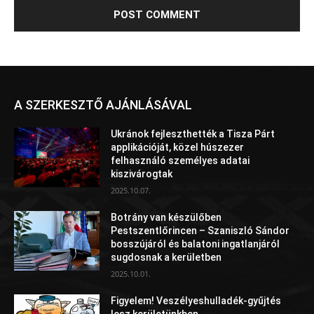
A SZERKESZTŐ AJÁNLÁSÁVAL
Ukránok fejleszthették a Tisza Párt
applikációját, közel húszezer
felhasználó személyes adatai
kiszivárogtak
2025.10.07.
Botrány van készülőben
Pestszentlőrincen – Szaniszló Sándor
bosszújáról és balatoni ingatlanjáról
sugdosnak a kerületben
2025.10.01.
Figyelem! Veszélyeshulladék-gyűjtés
lesz kerületünkben