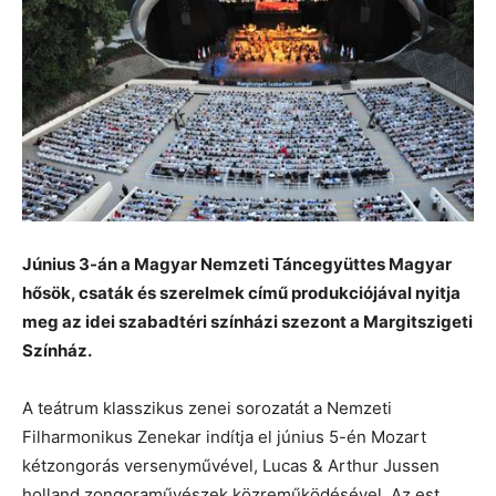
Június 3-án a Magyar Nemzeti Táncegyüttes Magyar
hősök, csaták és szerelmek című produkciójával nyitja
meg az idei szabadtéri színházi szezont a Margitszigeti
Színház.
A teátrum klasszikus zenei sorozatát a Nemzeti
Filharmonikus Zenekar indítja el június 5-én Mozart
kétzongorás versenyművével, Lucas & Arthur Jussen
holland zongoraművészek közreműködésével. Az est