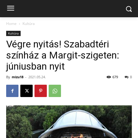
Home
Kultúra
Kultúra
Végre nyitás! Szabadtéri
színház a Margit-szigeten:
júniusban nyit
By
mizu18
-
2021.05.24.
679
0