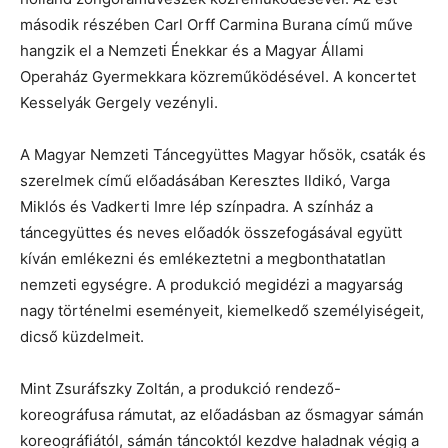
második részében Carl Orff Carmina Burana című műve
hangzik el a Nemzeti Énekkar és a Magyar Állami
Operaház Gyermekkara közreműködésével. A koncertet
Kesselyák Gergely vezényli.
A Magyar Nemzeti Táncegyüttes Magyar hősök, csaták és
szerelmek című előadásában Keresztes Ildikó, Varga
Miklós és Vadkerti Imre lép színpadra. A színház a
táncegyüttes és neves előadók összefogásával együtt
kíván emlékezni és emlékeztetni a megbonthatatlan
nemzeti egységre. A produkció megidézi a magyarság
nagy történelmi eseményeit, kiemelkedő személyiségeit,
dicső küzdelmeit.
Mint Zsuráfszky Zoltán, a produkció rendező-
koreográfusa rámutat, az előadásban az ősmagyar sámán
koreográfiától, sámán táncoktól kezdve haladnak végig a