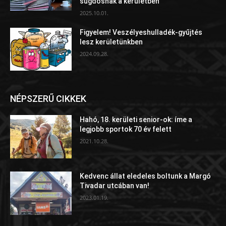
sugdosnak a kerületben
2025.10.01.
Figyelem! Veszélyeshulladék-gyűjtés
lesz kerületünkben
2024.09.28.
NÉPSZERŰ CIKKEK
Hahó, 18. kerületi senior-ok: íme a
legjobb sportok 70 év felett
2021.10.28.
Kedvenc állat eledeles boltunk a Margó
Tivadar utcában van!
2023.01.19.