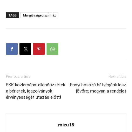
TAGS
Margit-szigeti színház
Previous article
Next article
BKK közlemény: ellenőrizzétek
Ennyi hosszú hétvégénk lesz
a bérletek, igazolványok
jövőre: megvan a rendelet
érvényességét utazás előtt!
mizu18