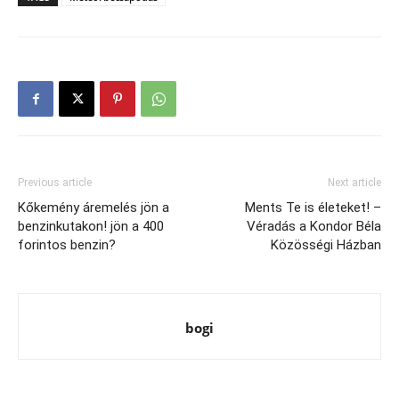
Previous article
Next article
Kőkemény áremelés jön a
Ments Te is életeket! –
benzinkutakon! jön a 400
Véradás a Kondor Béla
forintos benzin?
Közösségi Házban
bogi