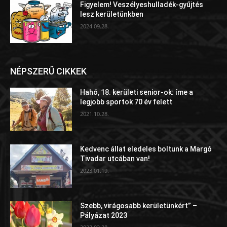
Figyelem! Veszélyeshulladék-gyűjtés
lesz kerületünkben
2024.09.28.
NÉPSZERŰ CIKKEK
Hahó, 18. kerületi senior-ok: íme a
legjobb sportok 70 év felett
2021.10.28.
Kedvenc állat eledeles boltunk a Margó
Tivadar utcában van!
2023.01.19.
Szebb, virágosabb kerületünkért” –
Pályázat 2023