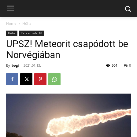
Home
Hűha
Hűha
Katasztrófa 18
UPSZ! Meteorit csapódott be
Norvégiában
By
bogi
-
2021.01.13.
504
0