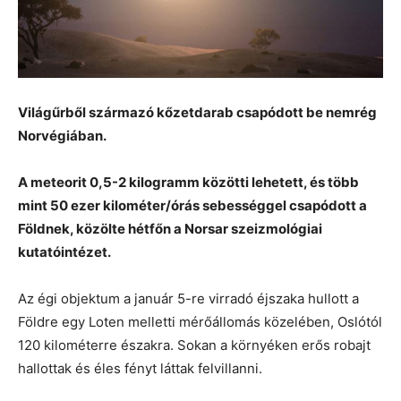
Világűrből származó kőzetdarab csapódott be nemrég
Norvégiában.
A meteorit 0,5-2 kilogramm közötti lehetett, és több
mint 50 ezer kilométer/órás sebességgel csapódott a
Földnek, közölte hétfőn a Norsar szeizmológiai
kutatóintézet.
Az égi objektum a január 5-re virradó éjszaka hullott a
Földre egy Loten melletti mérőállomás közelében, Oslótól
120 kilométerre északra. Sokan a környéken erős robajt
hallottak és éles fényt láttak felvillanni.