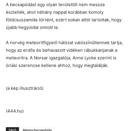
A becsapódást egy olyan területtől nem messze
észlelték, ahol néhány nappal korábban komoly
földcsuszamlás történt, ezért sokan attól tartottak, hogy
újabb hegyoldal omlott le.
A norvég meteoritfigyelő hálózat valószínűtlennek tartja,
hogy az erdős és behavazott vidéken rábukkanjanak a
meteoritra. A Norsar igazgatója, Anne Lycke szerint is
óriási szerencse kellene ahhoz, hogy megtalálják.
(a kép illusztráció)
(444.hu)
TAGS
Meteorbecsapódás