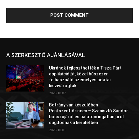
A SZERKESZTŐ AJÁNLÁSÁVAL
Ukránok fejleszthették a Tisza Párt
applikációját, közel húszezer
felhasználó személyes adatai
kiszivárogtak
2025.10.07.
Botrány van készülőben
Pestszentlőrincen – Szaniszló Sándor
bosszújáról és balatoni ingatlanjáról
sugdosnak a kerületben
2025.10.01.