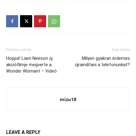
Previous article
Next article
Hoppá! Liam Neeson új
Milyen gyakran érdemes
akciófilmje megverte a
újraindítani a telefonunkat?
Wonder Womant – Videó
mizu18
LEAVE A REPLY