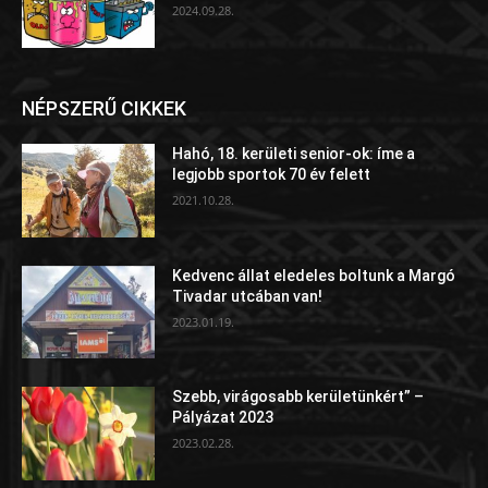
2024.09.28.
NÉPSZERŰ CIKKEK
Hahó, 18. kerületi senior-ok: íme a
legjobb sportok 70 év felett
2021.10.28.
Kedvenc állat eledeles boltunk a Margó
Tivadar utcában van!
2023.01.19.
Szebb, virágosabb kerületünkért” –
Pályázat 2023
2023.02.28.