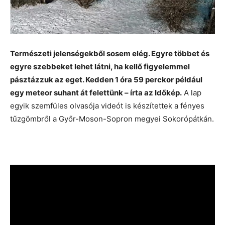
Természeti jelenségekből sosem elég. Egyre többet és
egyre szebbeket lehet látni, ha kellő figyelemmel
pásztázzuk az eget. Kedden 1 óra 59 perckor például
egy meteor suhant át felettünk – írta az Időkép.
A lap
egyik szemfüles olvasója videót is készítettek a fényes
tűzgömbről a Győr-Moson-Sopron megyei Sokorópátkán.