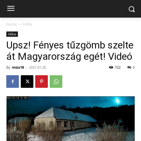
Home
Hűha
Hűha
Upsz! Fényes tűzgömb szelte
át Magyarország egét! Videó
By
mizu18
-
2021.01.20.
722
0