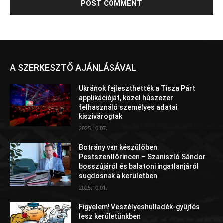
A SZERKESZTŐ AJÁNLÁSÁVAL
Ukránok fejleszthették a Tisza Párt
applikációját, közel húszezer
felhasználó személyes adatai
kiszivárogtak
2025.10.07.
Botrány van készülőben
Pestszentlőrincen – Szaniszló Sándor
bosszújáról és balatoni ingatlanjáról
sugdosnak a kerületben
2025.10.01.
Figyelem! Veszélyeshulladék-gyűjtés
lesz kerületünkben