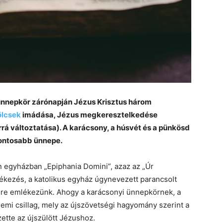
 ünnepkör zárónapján Jézus Krisztus három
ölcsek
imádása, Jézus megkeresztelkedése
orrá változtatása). A karácsony, a húsvét és a pünkösd
fontosabb ünnepe.
in egyházban „Epiphania Domini”, azaz az „Úr
kezés, a katolikus egyház úgynevezett parancsolt
re emlékezünk. Ahogy a karácsonyi ünnepkörnek, a
hemi csillag, mely az újszövetségi hagyomány szerint a
zette az újszülött Jézushoz.