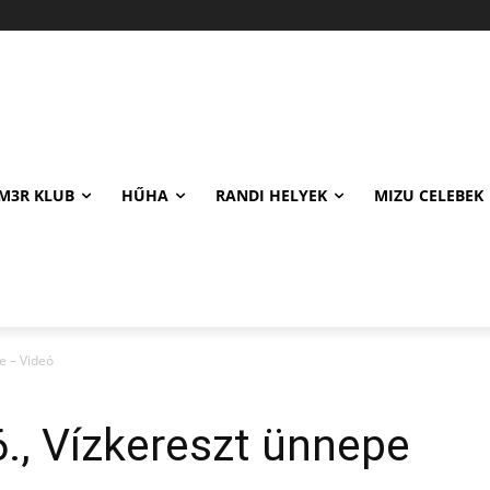
M3R KLUB
HŰHA
RANDI HELYEK
MIZU CELEBEK
e – Videó
., Vízkereszt ünnepe