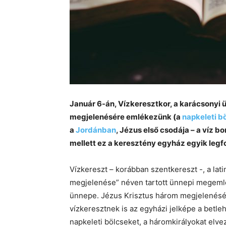
Január 6-án, Vízkeresztkor, a karácsonyi
megjelenésére emlékezünk (a
napkeleti b
a
Jordánban
, Jézus első csodája – a víz b
mellett ez a keresztény egyház egyik leg
Vízkereszt – korábban szentkereszt -, a lat
megjelenése” néven tartott ünnepi megemlé
ünnepe. Jézus Krisztus három megjelenésé
vízkeresztnek is az egyházi jelképe a betle
napkeleti bölcseket, a háromkirályokat elve