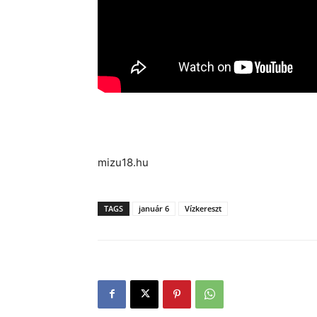
mizu18.hu
TAGS
január 6
Vízkereszt