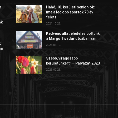
a
Hahó, 18. kerületi senior-ok:
íme a legjobb sportok 70 év
felett
ak
2021.10.28.
Kedvenc állat eledeles boltunk
a Margó Tivadar utcában van!
ó
2023.01.19.
ni
Szebb, virágosabb
kerületünkért” – Pályázat 2023
2023.02.28.