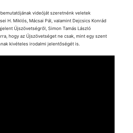
bemutatójának videóját szeretnénk veletek
ei H. Miklós, Mácsai Pál, valamint Dejcsics Konrád
jelent Újszövetségről, Simon Tamás László
 arra, hogy az Újszövetséget ne csak, mint egy szent
ak kivételes irodalmi jelentőségét is.