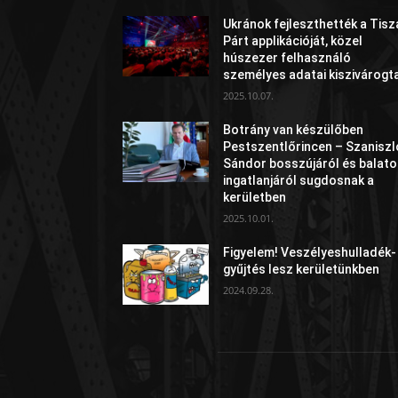
Ukránok fejleszthették a Tisz
Párt applikációját, közel
húszezer felhasználó
személyes adatai kiszivárogt
2025.10.07.
Botrány van készülőben
Pestszentlőrincen – Szaniszl
Sándor bosszújáról és balato
ingatlanjáról sugdosnak a
kerületben
2025.10.01.
Figyelem! Veszélyeshulladék-
gyűjtés lesz kerületünkben
2024.09.28.