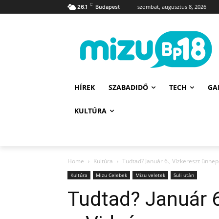
C
szombat, augusztus 8, 2026
26.1
Budapest
HÍREK
SZABADIDŐ
TECH
GA
KULTÚRA
Home
Kultúra
Tudtad? Január 6., Vízkereszt ünnep
Kultúra
Mizu Celebek
Mizu veletek
Suli után
Tudtad? Január 6