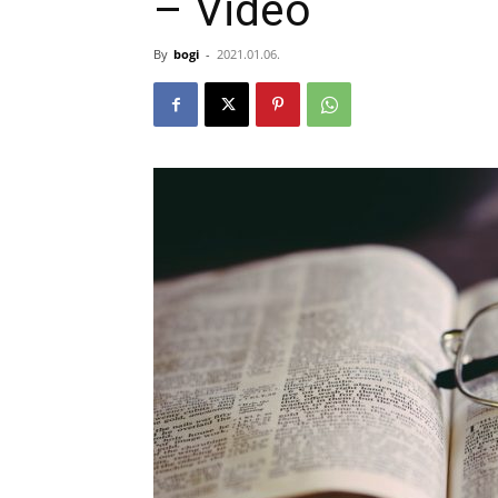
– Videó
By
bogi
-
2021.01.06.