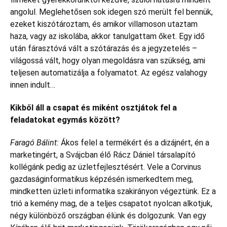
angolul. Meglehetősen sok idegen szó merült fel bennük,
ezeket kiszótároztam, és amikor villamoson utaztam
haza, vagy az iskolába, akkor tanulgattam őket. Egy idő
után fárasztóvá vált a szótárazás és a jegyzetelés –
világossá vált, hogy olyan megoldásra van szükség, ami
teljesen automatizálja a folyamatot. Az egész valahogy
innen indult…
Kikből áll a csapat és miként osztjátok fel a
feladatokat egymás között?
Faragó Bálint:
Ákos felel a termékért és a dizájnért, én a
marketingért, a Svájcban élő Rácz Dániel társalapító
kollégánk pedig az üzletfejlesztésért. Vele a Corvinus
gazdaságinformatikus képzésén ismerkedtem meg,
mindketten üzleti informatika szakirányon végeztünk. Ez a
trió a kemény mag, de a teljes csapatot nyolcan alkotjuk,
négy különböző országban élünk és dolgozunk. Van egy