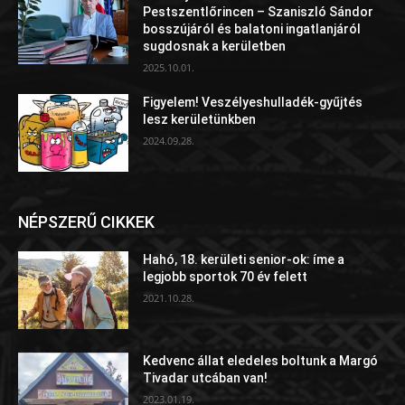
Pestszentlőrincen – Szaniszló Sándor
bosszújáról és balatoni ingatlanjáról
sugdosnak a kerületben
2025.10.01.
Figyelem! Veszélyeshulladék-gyűjtés
lesz kerületünkben
2024.09.28.
NÉPSZERŰ CIKKEK
Hahó, 18. kerületi senior-ok: íme a
legjobb sportok 70 év felett
2021.10.28.
Kedvenc állat eledeles boltunk a Margó
Tivadar utcában van!
2023.01.19.