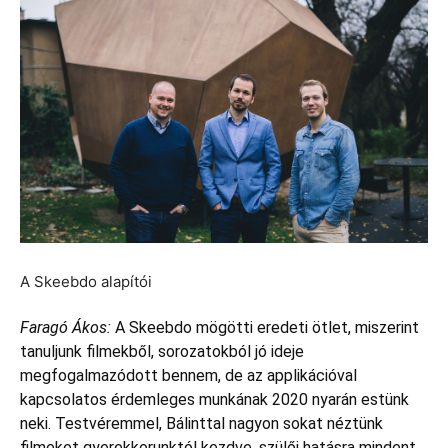
A Skeebdo alapítói
Faragó Ákos:
A Skeebdo mögötti eredeti ötlet, miszerint
tanuljunk filmekből, sorozatokból jó ideje
megfogalmazódott bennem, de az applikációval
kapcsolatos érdemleges munkának 2020 nyarán estünk
neki. Testvéremmel, Bálinttal nagyon sokat néztünk
filmeket gyerekkorunktól kezdve, szülői hatásra mindent