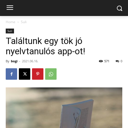
Home
Suli
Suli
Találtunk egy tök jó
nyelvtanulós app-ot!
By
bogi
-
2021.06.16.
571
0