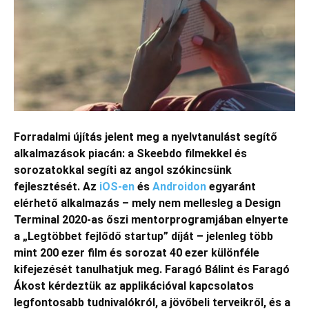
Forradalmi újítás jelent meg a nyelvtanulást segítő
alkalmazások piacán: a Skeebdo filmekkel és
sorozatokkal segíti az angol szókincsünk
fejlesztését. Az
iOS-en
és
Androidon
egyaránt
elérhető alkalmazás – mely nem mellesleg a Design
Terminal 2020-as őszi mentorprogramjában elnyerte
a „Legtöbbet fejlődő startup” díját – jelenleg több
mint 200 ezer film és sorozat 40 ezer különféle
kifejezését tanulhatjuk meg. Faragó Bálint és Faragó
Ákost kérdeztük az applikációval kapcsolatos
legfontosabb tudnivalókról, a jövőbeli terveikről, és a