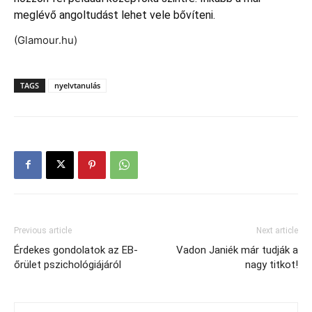
meglévő angoltudást lehet vele bővíteni.
(Glamour.hu)
TAGS
nyelvtanulás
Previous article
Next article
Érdekes gondolatok az EB-
Vadon Janiék már tudják a
őrület pszichológiájáról
nagy titkot!