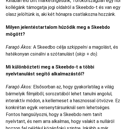
Kínában élő brit marketingesünk, Törökországban egy női
kollégánk támogatja jogi oldalról a Skeebdo-t és van egy
olasz jelöltünk is, aki két hónapra csatlakozna hozzánk.
Milyen jelentéstartalom húzódik meg a Skeebdo
mögött?
Faragó Ákos:
A Skeedbo célja
szkippelni
a magolást, és
hatékonyan
csinálni
a szótanulást (
skip
+
do)
.
Mi különbözteti meg a Skeebdo-t a többi
nyelvtanulást segítő alkalmazástól?
Faragó Ákos:
Elsősorban az, hogy gyakorlatilag a világ
bármelyik filmjéből, sorozatából lehet tanulni angolul,
interaktív módon, a kellemeset a hasznossal ötvözve. Ez
konkrétan egyik versenytársunknál sem lehetséges.
Fontos hangsúlyozni, hogy a Skeebdo nem tanít
nyelvtant, és nem arra alkalmas, hogy valakit a nulláról
hozzon fel például középfokú szintre. Inkább a már