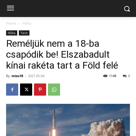
Home
Hűha
Hűha
Tech
Reméljük nem a 18-ba
csapódik be! Elszabadult
kínai rakéta tart a Föld felé
By
mizu18
-
2021.05.04.
1148
0