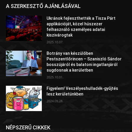
A SZERKESZTŐ AJÁNLÁSÁVAL
Ukránok fejleszthették a Tisza Párt
applikációját, közel húszezer
felhasználó személyes adatai
kiszivárogtak
2025.10.07.
Botrány van készülőben
Pestszentlőrincen – Szaniszló Sándor
bosszújáról és balatoni ingatlanjáról
sugdosnak a kerületben
2025.10.01.
Figyelem! Veszélyeshulladék-gyűjtés
lesz kerületünkben
2024.09.28.
NÉPSZERŰ CIKKEK