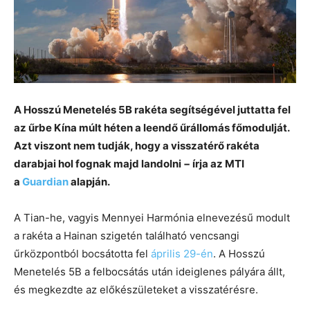
A Hosszú Menetelés 5B rakéta segítségével juttatta fel
az űrbe Kína múlt héten a leendő űrállomás főmodulját.
Azt viszont nem tudják, hogy a visszatérő rakéta
darabjai hol fognak majd landolni − írja az MTI
a
Guardian
alapján.
A Tian-he, vagyis Mennyei Harmónia elnevezésű modult
a rakéta a Hainan szigetén található vencsangi
űrközpontból bocsátotta fel
április 29-én
. A Hosszú
Menetelés 5B a felbocsátás után ideiglenes pályára állt,
és megkezdte az előkészületeket a visszatérésre.