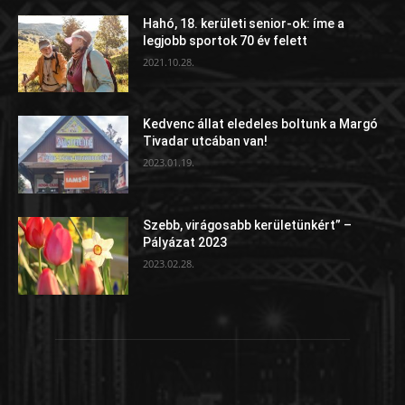
Hahó, 18. kerületi senior-ok: íme a
legjobb sportok 70 év felett
2021.10.28.
Kedvenc állat eledeles boltunk a Margó
Tivadar utcában van!
2023.01.19.
Szebb, virágosabb kerületünkért” –
Pályázat 2023
2023.02.28.