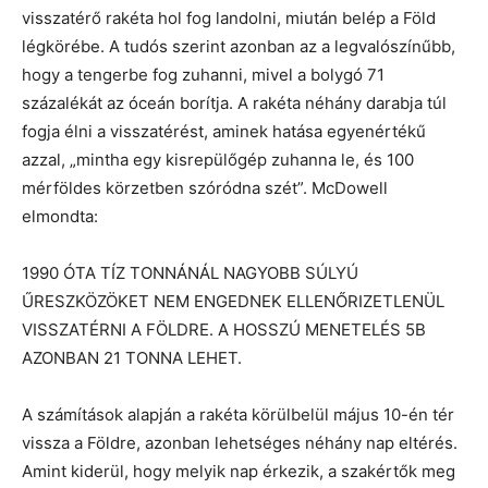
visszatérő rakéta hol fog landolni, miután belép a Föld
légkörébe. A tudós szerint azonban az a legvalószínűbb,
hogy a tengerbe fog zuhanni, mivel a bolygó 71
százalékát az óceán borítja. A rakéta néhány darabja túl
fogja élni a visszatérést, aminek hatása egyenértékű
azzal, „mintha egy kisrepülőgép zuhanna le, és 100
mérföldes körzetben szóródna szét”. McDowell
elmondta:
1990 ÓTA TÍZ TONNÁNÁL NAGYOBB SÚLYÚ
ŰRESZKÖZÖKET NEM ENGEDNEK ELLENŐRIZETLENÜL
VISSZATÉRNI A FÖLDRE. A HOSSZÚ MENETELÉS 5B
AZONBAN 21 TONNA LEHET.
A számítások alapján a rakéta körülbelül május 10-én tér
vissza a Földre, azonban lehetséges néhány nap eltérés.
Amint kiderül, hogy melyik nap érkezik, a szakértők meg