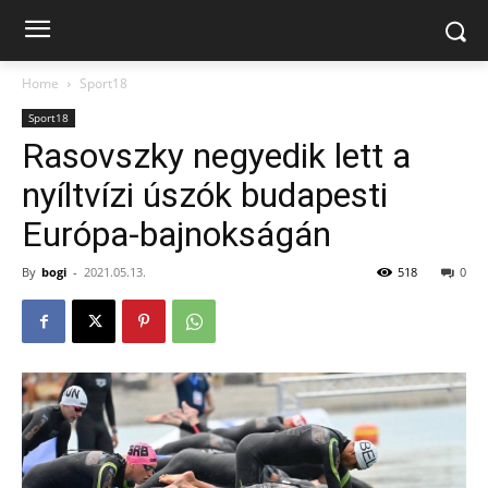
Home
Sport18
Sport18
Rasovszky negyedik lett a
nyíltvízi úszók budapesti
Európa-bajnokságán
By
bogi
-
2021.05.13.
518
0