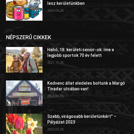
lesz kerületünkben
2024.09.28.
NÉPSZERŰ CIKKEK
Hahó, 18. kerületi senior-ok: íme a
legjobb sportok 70 év felett
2021.10.28.
Kedvenc állat eledeles boltunk a Margó
Tivadar utcában van!
2023.01.19.
Szebb, virágosabb kerületünkért” –
Pályázat 2023
2023.02.28.