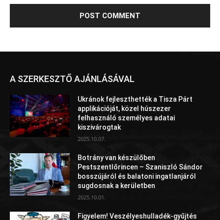
A SZERKESZTŐ AJÁNLÁSÁVAL
Ukránok fejleszthették a Tisza Párt
applikációját, közel húszezer
felhasználó személyes adatai
kiszivárogtak
2025.10.07.
Botrány van készülőben
Pestszentlőrincen – Szaniszló Sándor
bosszújáról és balatoni ingatlanjáról
sugdosnak a kerületben
2025.10.01.
Figyelem! Veszélyeshulladék-gyűjtés