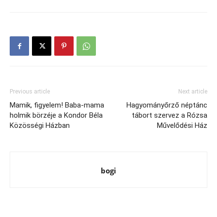
Previous article
Next article
Mamik, figyelem! Baba-mama
Hagyományőrző néptánc
holmik börzéje a Kondor Béla
tábort szervez a Rózsa
Közösségi Házban
Művelődési Ház
bogi