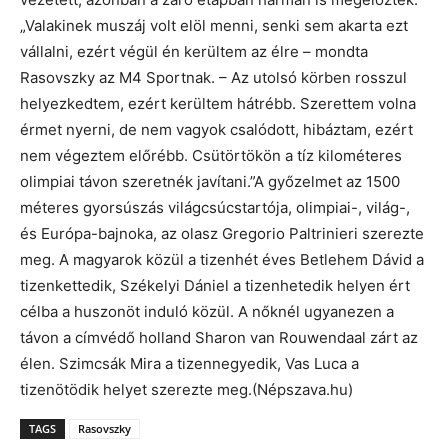
„Valakinek muszáj volt elöl menni, senki sem akarta ezt
vállalni, ezért végül én kerültem az élre – mondta
Rasovszky az M4 Sportnak. – Az utolsó körben rosszul
helyezkedtem, ezért kerültem hátrébb. Szerettem volna
érmet nyerni, de nem vagyok csalódott, hibáztam, ezért
nem végeztem előrébb. Csütörtökön a tíz kilométeres
olimpiai távon szeretnék javítani.”A győzelmet az 1500
méteres gyorsúszás világcsúcstartója, olimpiai-, világ-,
és Európa-bajnoka, az olasz Gregorio Paltrinieri szerezte
meg. A magyarok közül a tizenhét éves Betlehem Dávid a
tizenkettedik, Székelyi Dániel a tizenhetedik helyen ért
célba a huszonöt induló közül. A nőknél ugyanezen a
távon a címvédő holland Sharon van Rouwendaal zárt az
élen. Szimcsák Mira a tizennegyedik, Vas Luca a
tizenötödik helyet szerezte meg.(Népszava.hu)
TAGS
Rasovszky