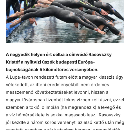
A negyedik helyen ért célba a címvédő Rasovszky
Kristóf a nyíltvízi úszók budapesti Európa-
bajnokságának 5 kilométeres versenyében.
A Lupa-tavon rendezett futam előtt a magyar klasszis úgy
vélekedett, az itteni eredményekből nem érdemes
messzemenő következtetéseket levonni, hiszen a
magyar fővárosban tizenhét fokos vízben kell úszni, ezzel
szemben a tokiói olimpián (ha megrendezik) a levegő és
a víz hőmérséklete is sokkal magasabb lesz. Rasovszky
jól kezdte a három körös versenyt, az első kettő után még
vezetett, azonban a záró etapban hárman is megelőzték.