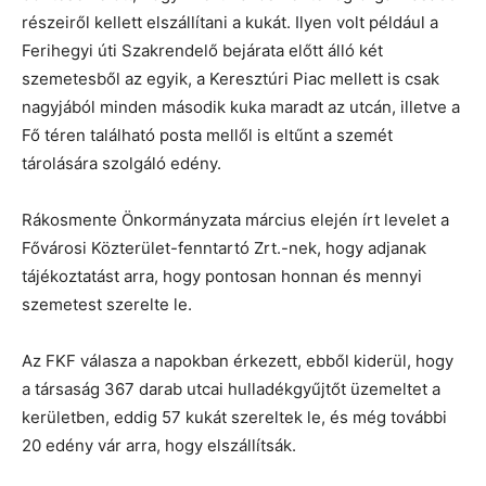
részeiről kellett elszállítani a kukát. Ilyen volt például a
Ferihegyi úti Szakrendelő bejárata előtt álló két
szemetesből az egyik, a Keresztúri Piac mellett is csak
nagyjából minden második kuka maradt az utcán, illetve a
Fő téren található posta mellől is eltűnt a szemét
tárolására szolgáló edény.
Rákosmente Önkormányzata március elején írt levelet a
Fővárosi Közterület-fenntartó Zrt.-nek, hogy adjanak
tájékoztatást arra, hogy pontosan honnan és mennyi
szemetest szerelte le.
Az FKF válasza a napokban érkezett, ebből kiderül, hogy
a társaság 367 darab utcai hulladékgyűjtőt üzemeltet a
kerületben, eddig 57 kukát szereltek le, és még további
20 edény vár arra, hogy elszállítsák.