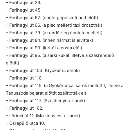
– Ferihegyi út 29.
– Ferihegyi út 45.
– Ferihegyi út 62. (épületgépészeti bolt előtt)
– Ferihegyi út 66. (a piac melletti taxi drosztnál)
– Ferihegyi út 79. (a rendőrség épülete mellett)
– Ferihegyi út 84. (innen hármat is elvittek)
– Ferihegyi út 93. (kettőt a posta elől)
– Ferihegyi út 95. (a sarki kukát, illetve a szakrendelő
előttit)
– Ferihegyi út 103. (Gyökér u. sarok)
– Ferihegyi út 110.
– Ferihegyi út 115. (a Gyökér utcai sarok mellettit, illetve a
Tanuszoda bejárat előttit szállították el)
– Ferihegyi út 117. (Széchenyi u. sarok)
– Ferihegyi út 162.
– Lőrinci út 11. (Martinovics u. sarok)
– Ősrepülő utca 10.