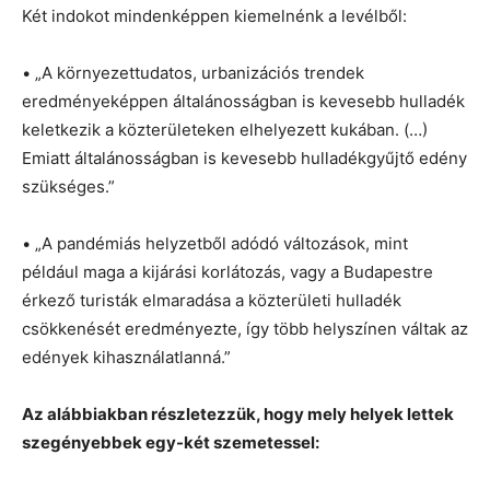
Két indokot mindenképpen kiemelnénk a levélből:
• „A környezettudatos, urbanizációs trendek
eredményeképpen általánosságban is kevesebb hulladék
keletkezik a közterületeken elhelyezett kukában. (…)
Emiatt általánosságban is kevesebb hulladékgyűjtő edény
szükséges.”
• „A pandémiás helyzetből adódó változások, mint
például maga a kijárási korlátozás, vagy a Budapestre
érkező turisták elmaradása a közterületi hulladék
csökkenését eredményezte, így több helyszínen váltak az
edények kihasználatlanná.”
Az alábbiakban részletezzük, hogy mely helyek lettek
szegényebbek egy-két szemetessel: