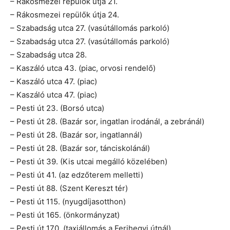
– Rákosmezei repülők útja 21.
– Rákosmezei repülők útja 24.
– Szabadság utca 27. (vasútállomás parkoló)
– Szabadság utca 27. (vasútállomás parkoló)
– Szabadság utca 28.
– Kaszáló utca 43. (piac, orvosi rendelő)
– Kaszáló utca 47. (piac)
– Kaszáló utca 47. (piac)
– Pesti út 23. (Borsó utca)
– Pesti út 28. (Bazár sor, ingatlan irodánál, a zebránál)
– Pesti út 28. (Bazár sor, ingatlannál)
– Pesti út 28. (Bazár sor, tánciskolánál)
– Pesti út 39. (Kis utcai megálló közelében)
– Pesti út 41. (az edzőterem melletti)
– Pesti út 88. (Szent Kereszt tér)
– Pesti út 115. (nyugdíjasotthon)
– Pesti út 165. (önkormányzat)
– Pesti út 170. (taxiállomás a Ferihegyi útnál)