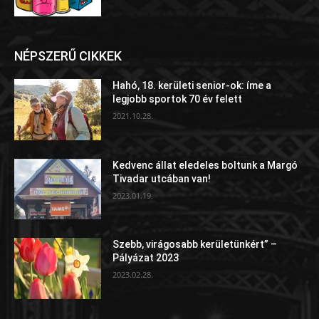
NÉPSZERŰ CIKKEK
Hahó, 18. kerületi senior-ok: íme a
legjobb sportok 70 év felett
2021.10.28.
Kedvenc állat eledeles boltunk a Margó
Tivadar utcában van!
2023.01.19.
Szebb, virágosabb kerületünkért” –
Pályázat 2023
2023.02.28.