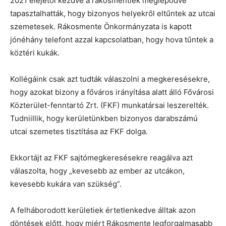
2021 elejétől kezdve a rákosmentiek meglepődve
tapasztalhatták, hogy bizonyos helyekről eltűntek az utcai
szemetesek. Rákosmente Önkormányzata is kapott
jónéhány telefont azzal kapcsolatban, hogy hova tűntek a
köztéri kukák.
Kollégáink csak azt tudták válaszolni a megkeresésekre,
hogy azokat bizony a főváros irányítása alatt álló Fővárosi
Közterület-fenntartó Zrt. (FKF) munkatársai leszerelték.
Tudniillik, hogy kerületünkben bizonyos darabszámú
utcai szemetes tisztítása az FKF dolga.
Ekkortájt az FKF sajtómegkeresésekre reagálva azt
válaszolta, hogy „kevesebb az ember az utcákon,
kevesebb kukára van szükség”.
A felháborodott kerületiek értetlenkedve álltak azon
döntések előtt, hogy miért Rákosmente legforgalmasabb