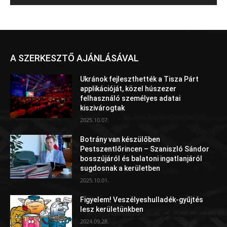
A SZERKESZTŐ AJÁNLÁSÁVAL
Ukránok fejleszthették a Tisza Párt
applikációját, közel húszezer
felhasználó személyes adatai
kiszivárogtak
2025.10.07.
Botrány van készülőben
Pestszentlőrincen – Szaniszló Sándor
bosszújáról és balatoni ingatlanjáról
sugdosnak a kerületben
2025.10.01.
Figyelem! Veszélyeshulladék-gyűjtés
lesz kerületünkben
2024.09.28.