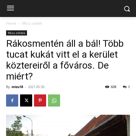
Home
Mizu zöldek
Mizu zöldek
Rákosmentén áll a bál! Több
tucat kukát vitt el a kerület
köztereiről a főváros. De
miért?
By
mizu18
-
2021.05.30.
608
0