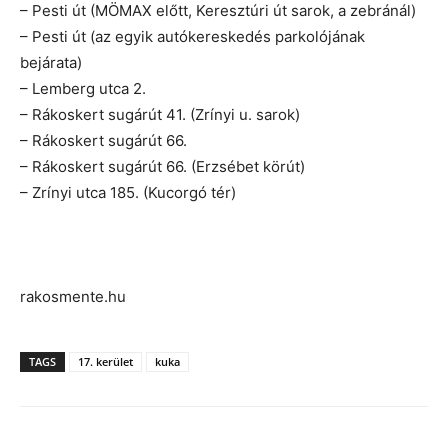
– Pesti út (MÖMAX előtt, Keresztúri út sarok, a zebránál)
– Pesti út (az egyik autókereskedés parkolójának
bejárata)
– Lemberg utca 2.
– Rákoskert sugárút 41. (Zrínyi u. sarok)
– Rákoskert sugárút 66.
– Rákoskert sugárút 66. (Erzsébet körút)
– Zrínyi utca 185. (Kucorgó tér)
rakosmente.hu
TAGS
17. kerület
kuka