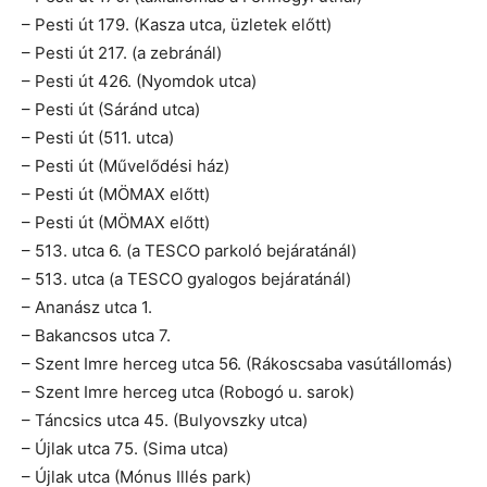
– Pesti út 179. (Kasza utca, üzletek előtt)
– Pesti út 217. (a zebránál)
– Pesti út 426. (Nyomdok utca)
– Pesti út (Sáránd utca)
– Pesti út (511. utca)
– Pesti út (Művelődési ház)
– Pesti út (MÖMAX előtt)
– Pesti út (MÖMAX előtt)
– 513. utca 6. (a TESCO parkoló bejáratánál)
– 513. utca (a TESCO gyalogos bejáratánál)
– Ananász utca 1.
– Bakancsos utca 7.
– Szent Imre herceg utca 56. (Rákoscsaba vasútállomás)
– Szent Imre herceg utca (Robogó u. sarok)
– Táncsics utca 45. (Bulyovszky utca)
– Újlak utca 75. (Sima utca)
– Újlak utca (Mónus Illés park)