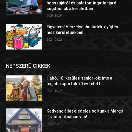
bosszújáról és balatoni ingatlanjáról
sugdosnak a kerületben
2025.10.01.
Figyelem! Veszélyeshulladék-gyűjtés
lesz kerületünkben
2024.09.28.
NÉPSZERŰ CIKKEK
Hahó, 18. kerületi senior-ok: íme a
legjobb sportok 70 év felett
2021.10.28.
Kedvenc állat eledeles boltunk a Margó
Tivadar utcában van!
2023.01.19.