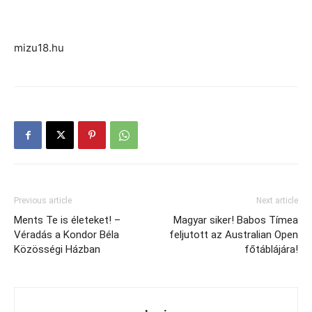
mizu18.hu
Previous article
Next article
Ments Te is életeket! –
Magyar siker! Babos Tímea
Véradás a Kondor Béla
feljutott az Australian Open
Közösségi Házban
főtáblájára!