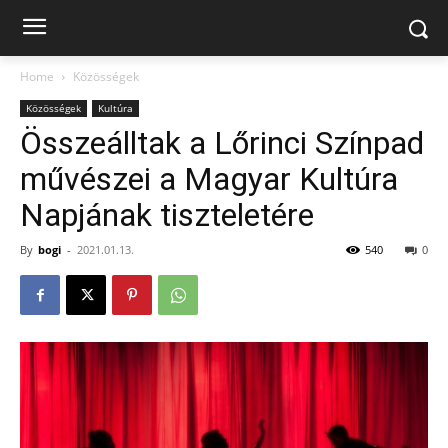
Home
Közösségek
Közösségek
Kultúra
Összeálltak a Lőrinci Színpad
művészei a Magyar Kultúra
Napjának tiszteletére
By
bogi
-
2021.01.13.
540
0