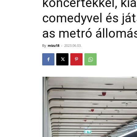
koncertekkel, kiá
comedyvel és ját
as metró állomá
By
mizu18
-
2023.06.03.