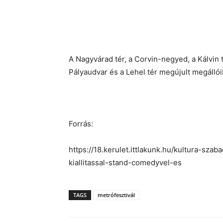
A Nagyvárad tér, a Corvin-negyed, a Kálvin t
Pályaudvar és a Lehel tér megújult megálló
Forrás:
https://18.kerulet.ittlakunk.hu/kultura-sza
kiallitassal-stand-comedyvel-es
TAGS
metrófesztivál