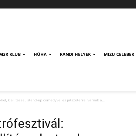
M3R KLUB
HŰHA
RANDI HELYEK
MIZU CELEBEK
kel, kiállítással, stand-up comedyvel és játszótérrel várnak a...
rófesztivál: