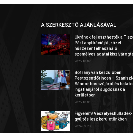
A SZERKESZTŐ AJÁNLÁSÁVAL
Ukránok fejleszthették a Tisz
Párt applikációját, közel
húszezer felhasználó
személyes adatai kiszivárogt
2025.10.07.
Botrány van készülőben
Pestszentlőrincen – Szaniszl
Sándor bosszújáról és balato
ingatlanjáról sugdosnak a
kerületben
2025.10.01.
Figyelem! Veszélyeshulladék-
gyűjtés lesz kerületünkben
2024.09.28.