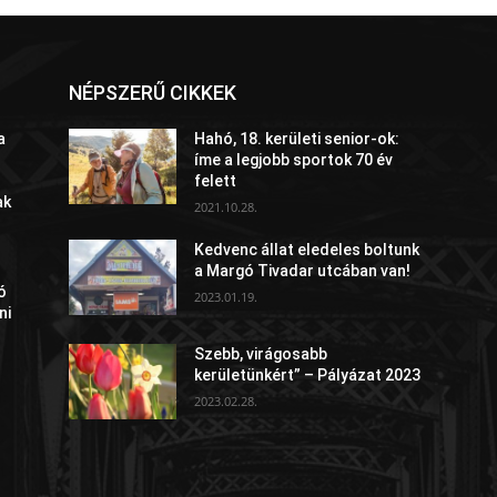
NÉPSZERŰ CIKKEK
a
Hahó, 18. kerületi senior-ok:
íme a legjobb sportok 70 év
felett
ak
2021.10.28.
Kedvenc állat eledeles boltunk
a Margó Tivadar utcában van!
ó
2023.01.19.
ni
Szebb, virágosabb
kerületünkért” – Pályázat 2023
2023.02.28.