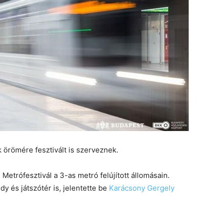
k örömére fesztivált is szerveznek.
Metrófesztivál a 3-as metró felújított állomásain.
y és játszótér is, jelentette be
Karácsony Gergely