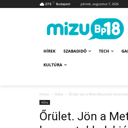
C
péntek, augusztus 7, 2026
27.5
Budapest
HÍREK
SZABADIDŐ
TECH
GA
KULTÚRA
Home
Hűha
Őrület. Jön a Metrófesztivál: koncertek
Hűha
Őrület. Jön a Met