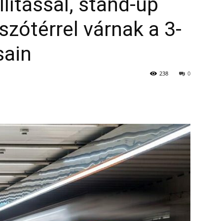
llítással, stand-up
szótérrel várnak a 3-
sain
238
0