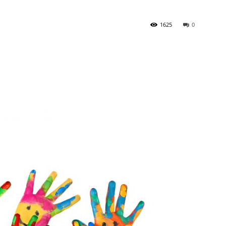
1625
0