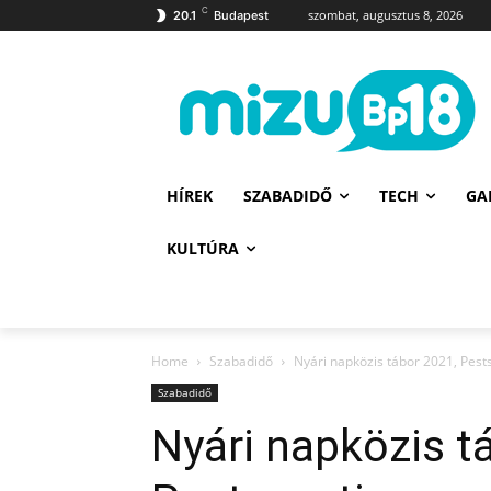
C
szombat, augusztus 8, 2026
20.1
Budapest
HÍREK
SZABADIDŐ
TECH
GA
KULTÚRA
Home
Szabadidő
Nyári napközis tábor 2021, Pest
Szabadidő
Nyári napközis t