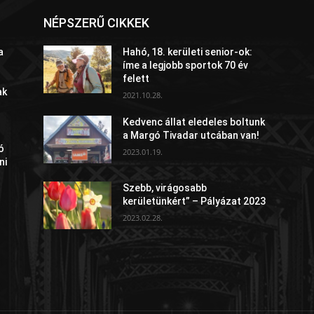
NÉPSZERŰ CIKKEK
a
Hahó, 18. kerületi senior-ok:
íme a legjobb sportok 70 év
felett
ak
2021.10.28.
Kedvenc állat eledeles boltunk
a Margó Tivadar utcában van!
ó
2023.01.19.
ni
Szebb, virágosabb
kerületünkért” – Pályázat 2023
2023.02.28.