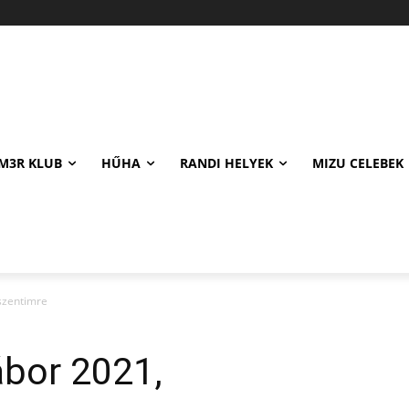
M3R KLUB
HŰHA
RANDI HELYEK
MIZU CELEBEK
szentimre
ábor 2021,