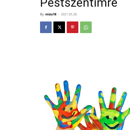
Pestszentimre
By
mizu18
-
2021.05.28.