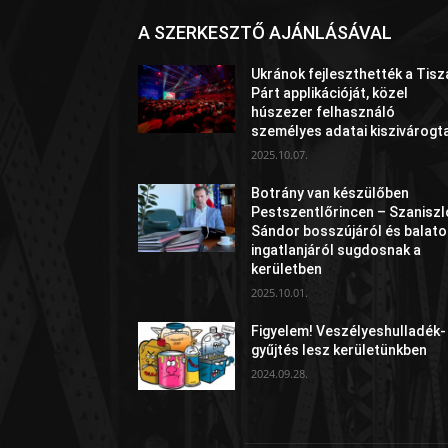
A SZERKESZTŐ AJÁNLÁSÁVAL
Ukránok fejleszthették a Tisz
Párt applikációját, közel
húszezer felhasználó
személyes adatai kiszivárogt
2025.10.07.
Botrány van készülőben
Pestszentlőrincen – Szaniszl
Sándor bosszújáról és balato
ingatlanjáról sugdosnak a
kerületben
2025.10.01.
Figyelem! Veszélyeshulladék-
gyűjtés lesz kerületünkben
2024.09.28.