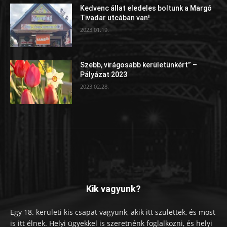
Kedvenc állat eledeles boltunk a Margó
Tivadar utcában van!
2023.01.19.
Szebb, virágosabb kerületünkért” –
Pályázat 2023
2023.02.28.
Kik vagyunk?
Egy 18. kerületi kis csapat vagyunk, akik itt születtek, és most
is itt élnek. Helyi ügyekkel is szeretnénk foglalkozni, és helyi