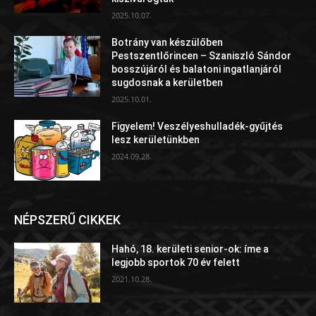
2025.10.07.
Botrány van készülőben
Pestszentlőrincen – Szaniszló Sándor
bosszújáról és balatoni ingatlanjáról
sugdosnak a kerületben
2025.10.01.
Figyelem! Veszélyeshulladék-gyűjtés
lesz kerületünkben
2024.09.28.
NÉPSZERŰ CIKKEK
Hahó, 18. kerületi senior-ok: íme a
legjobb sportok 70 év felett
2021.10.28.