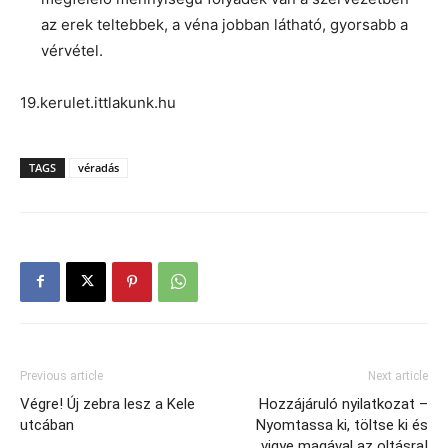
az erek teltebbek, a véna jobban látható, gyorsabb a
vérvétel.
19.kerulet.ittlakunk.hu
TAGS
véradás
Previous article
Next article
Végre! Új zebra lesz a Kele
Hozzájáruló nyilatkozat –
utcában
Nyomtassa ki, töltse ki és
vigye magával az oltásra!