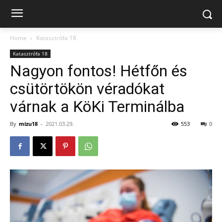
Home
Katasztrófa 18
Katasztrófa 18
Nagyon fontos! Hétfőn és
csütörtökön véradókat
várnak a KöKi Terminálba
By
mizu18
-
2021.03.29.
553
0