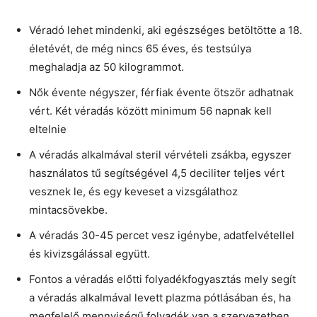
Véradó lehet mindenki, aki egészséges betöltötte a 18.
életévét, de még nincs 65 éves, és testsúlya
meghaladja az 50 kilogrammot.
Nők évente négyszer, férfiak évente ötször adhatnak
vért. Két véradás között minimum 56 napnak kell
eltelnie
A véradás alkalmával steril vérvételi zsákba, egyszer
használatos tű segítségével 4,5 deciliter teljes vért
vesznek le, és egy keveset a vizsgálathoz
mintacsövekbe.
A véradás 30-45 percet vesz igénybe, adatfelvétellel
és kivizsgálással együtt.
Fontos a véradás előtti folyadékfogyasztás mely segít
a véradás alkalmával levett plazma pótlásában és, ha
megfelelő mennyiségű folyadék van a szervezetben