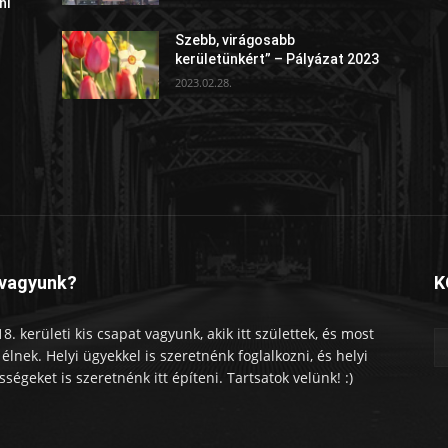
ni
Szebb, virágosabb
kerületünkért” – Pályázat 2023
2023.02.28.
 vagyunk?
K
18. kerületi kis csapat vagyunk, akik itt születtek, és most
tt élnek. Helyi ügyekkel is szeretnénk foglalkozni, és helyi
sségeket is szeretnénk itt építeni. Tartsatok velünk! :)