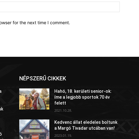
owser for the next time I comment.
NÉPSZERŰ CIKKEK
a
Hahó, 18. kerületi senior-ok:
íme a legjobb sportok 70 év
felett
ak
2021.10.28.
Kedvenc állat eledeles boltunk
a Margó Tivadar utcában van!
ó
2023.01.19.