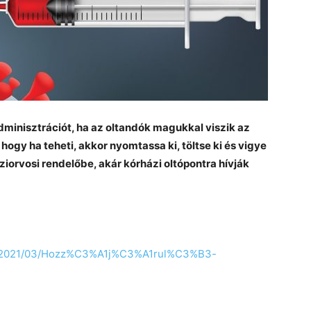
dminisztrációt, ha az oltandók magukkal viszik az
 hogy ha teheti, akkor nyomtassa ki, töltse ki és vigye
ziorvosi rendelőbe, akár kórházi oltópontra hívják