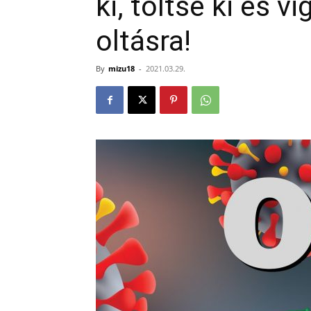
ki, töltse ki és 
oltásra!
By
mizu18
-
2021.03.29.