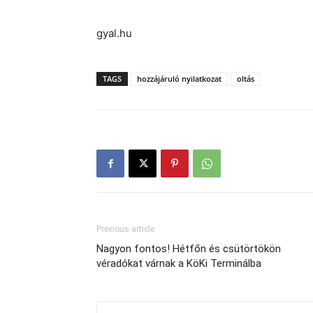
gyal.hu
TAGS
hozzájáruló nyilatkozat
oltás
Previous article
Nagyon fontos! Hétfőn és csütörtökön
véradókat várnak a KöKi Terminálba