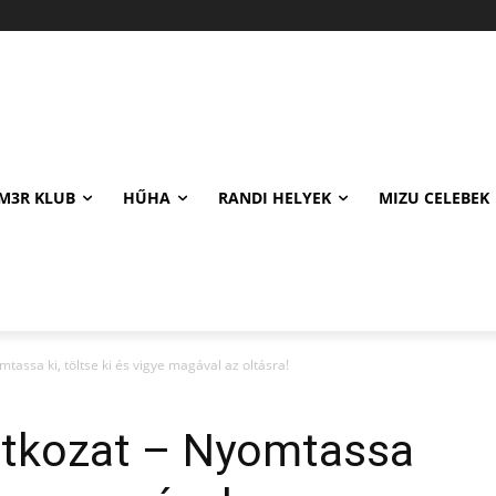
M3R KLUB
HŰHA
RANDI HELYEK
MIZU CELEBEK
tassa ki, töltse ki és vigye magával az oltásra!
latkozat – Nyomtassa