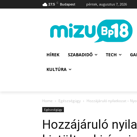
C
péntek, augusztus 7, 2026
27.5
Budapest
HÍREK
SZABADIDŐ
TECH
GA
KULTÚRA
Home
Egészségügy
Hozzájáruló nyilatkozat – Nyom
Egészségügy
Hozzájáruló nyi