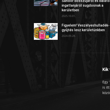
Sándor bosszújáról és balato
ingatlanjáról sugdosnak a
kerületben
2025.10.01.
Figyelem! Veszélyeshulladék-
gyűjtés lesz kerületünkben
2024.09.28.
Kik
Egy 
is i
közö