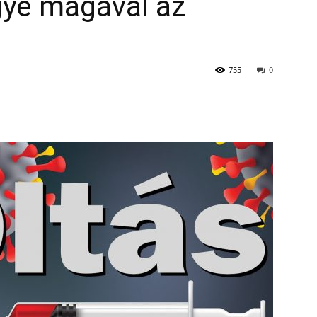
vigye magával az
755
0