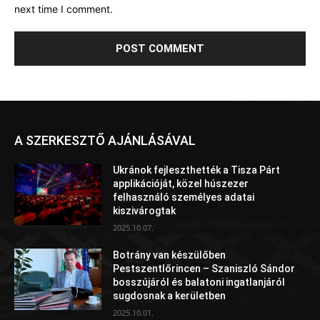
next time I comment.
A SZERKESZTŐ AJÁNLÁSÁVAL
Ukránok fejleszthették a Tisza Párt
applikációját, közel húszezer
felhasználó személyes adatai
kiszivárogtak
2025.10.07.
Botrány van készülőben
Pestszentlőrincen – Szaniszló Sándor
bosszújáról és balatoni ingatlanjáról
sugdosnak a kerületben
2025.10.01.