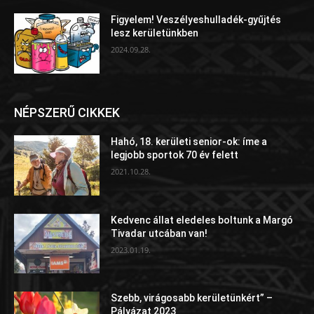
Figyelem! Veszélyeshulladék-gyűjtés
lesz kerületünkben
2024.09.28.
NÉPSZERŰ CIKKEK
Hahó, 18. kerületi senior-ok: íme a
legjobb sportok 70 év felett
2021.10.28.
Kedvenc állat eledeles boltunk a Margó
Tivadar utcában van!
2023.01.19.
Szebb, virágosabb kerületünkért” –
Pályázat 2023