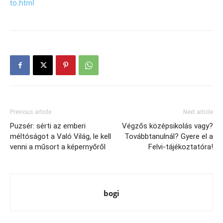
to.html
Previous article
Next article
Puzsér: sérti az emberi
Végzős középsikolás vagy?
méltóságot a Való Világ, le kell
Továbbtanulnál? Gyere el a
venni a műsort a képernyőről
Felvi-tájékoztatóra!
bogi