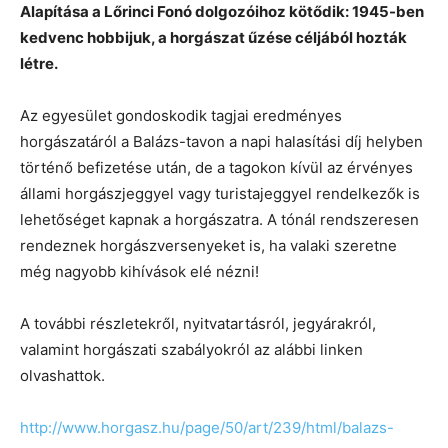
Alapítása a Lőrinci Fonó dolgozóihoz kötődik: 1945-ben
kedvenc hobbijuk, a horgászat űzése céljából hozták
létre.
Az egyesület gondoskodik tagjai eredményes
horgászatáról a Balázs-tavon a napi halasítási díj helyben
történő befizetése után, de a tagokon kívül az érvényes
állami horgászjeggyel vagy turistajeggyel rendelkezők is
lehetőséget kapnak a horgászatra. A tónál rendszeresen
rendeznek horgászversenyeket is, ha valaki szeretne
még nagyobb kihívások elé nézni!
A további részletekről, nyitvatartásról, jegyárakról,
valamint horgászati szabályokról az alábbi linken
olvashattok.
http://www.horgasz.hu/page/50/art/239/html/balazs-