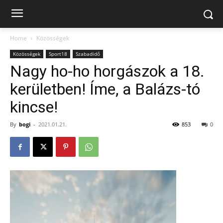
Home
Közösségek
Közösségek
Sport18
Szabadidő
Nagy ho-ho horgászok a 18.
kerületben! Íme, a Balázs-tó
kincse!
By
bogi
-
2021.01.21.
853
0