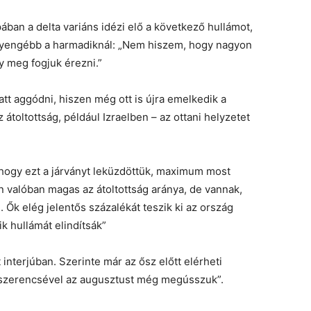
ában a delta variáns idézi elő a következő hullámot,
 gyengébb a harmadiknál: „Nem hiszem, hogy nagyon
y meg fogjuk érezni.”
tt aggódni, hiszen még ott is újra emelkedik a
átoltottság, például Izraelben – az ottani helyzetet
 hogy ezt a járványt leküzdöttük, maximum most
n valóban magas az átoltottság aránya, de vannak,
Ők elég jelentős százalékát teszik ki az ország
k hullámát elindítsák”
nterjúban. Szerinte már az ősz előtt elérheti
 szerencsével az augusztust még megússzuk”.