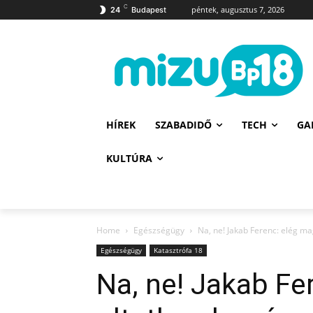
C
péntek, augusztus 7, 2026
24
Budapest
HÍREK
SZABADIDŐ
TECH
GA
KULTÚRA
Home
Egészségügy
Na, ne! Jakab Ferenc: elég m
Egészségügy
Katasztrófa 18
Na, ne! Jakab Fe