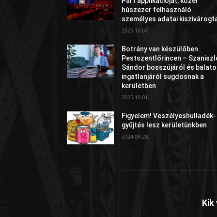
Párt applikációját, közel
húszezer felhasználó
személyes adatai kiszivárogt
2025.10.07.
Botrány van készülőben
Pestszentlőrincen – Szaniszl
Sándor bosszújáról és balato
ingatlanjáról sugdosnak a
kerületben
2025.10.01.
Figyelem! Veszélyeshulladék-
gyűjtés lesz kerületünkben
2024.09.28.
Kik