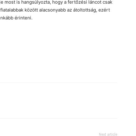
e most is hangsúlyozta, hogy a fertőzési láncot csak
fiatalabbak között alacsonyabb az átoltottság, ezért
inkább érinteni.
Next article