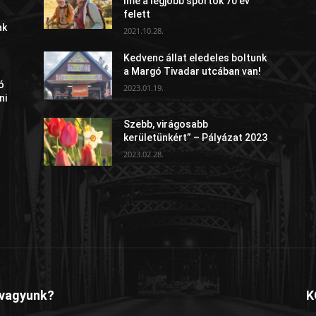
íme a legjobb sportok 70 év
felett
ak
2021.10.28.
Kedvenc állat eledeles boltunk
a Margó Tivadar utcában van!
ó
2023.01.19.
ni
Szebb, virágosabb
kerületünkért” – Pályázat 2023
2023.02.28.
 vagyunk?
K