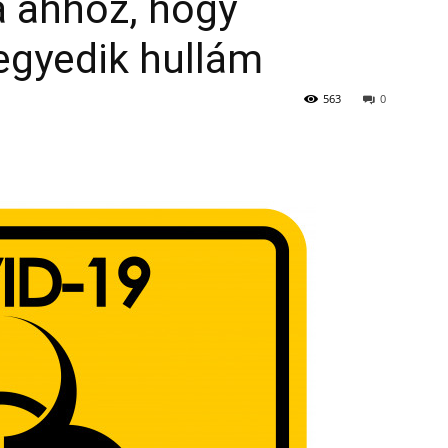
a ahhoz, hogy
egyedik hullám
563
0