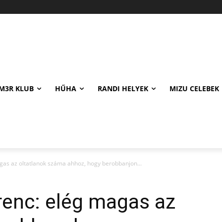
M3R KLUB
HŰHA
RANDI HELYEK
MIZU CELEBEK
agas az oltatlanok száma ahhoz, hogy berobbanjon...
renc: elég magas az