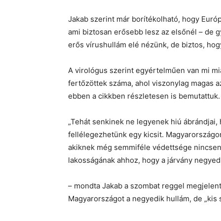
Jakab szerint már borítékolható, hogy Európ
ami biztosan erősebb lesz az elsőnél – de
erős vírushullám elé nézünk, de biztos, hog
A virológus szerint egyértelműen van mi mia
fertőzöttek száma, ahol viszonylag magas az 
ebben a cikkben részletesen is bemutattuk.
„Tehát senkinek ne legyenek hiú ábrándjai,
fellélegezhetünk egy kicsit. Magyarországo
akiknek még semmiféle védettsége nincsen. 
lakosságának ahhoz, hogy a járvány negyedi
– mondta Jakab a szombat reggel megjelent i
Magyarországot a negyedik hullám, de „kis