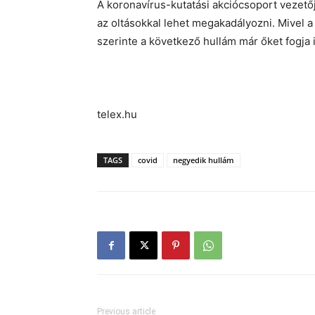
A koronavírus-kutatási akciócsoport vezetőj
az oltásokkal lehet megakadályozni. Mivel a 
szerinte a következő hullám már őket fogja 
telex.hu
TAGS
covid
negyedik hullám
Previous article