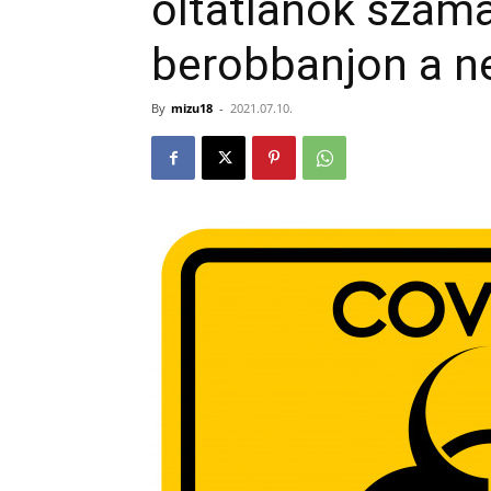
oltatlanok szám
berobbanjon a n
By
mizu18
-
2021.07.10.