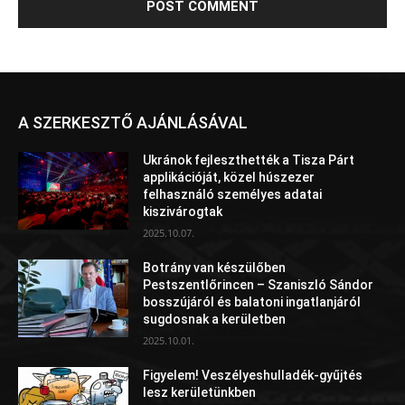
A SZERKESZTŐ AJÁNLÁSÁVAL
Ukránok fejleszthették a Tisza Párt
applikációját, közel húszezer
felhasználó személyes adatai
kiszivárogtak
2025.10.07.
Botrány van készülőben
Pestszentlőrincen – Szaniszló Sándor
bosszújáról és balatoni ingatlanjáról
sugdosnak a kerületben
2025.10.01.
Figyelem! Veszélyeshulladék-gyűjtés
lesz kerületünkben