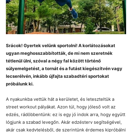
Srácok! Gyertek velünk sportolni! A korlátozásokat
ugyan meghosszabbították, de mi nem szeretnék
tétlenül ülni, szóval a négy fal között történő
súlyemelgetést, a tornát és a futást kiegészítvén vagy
lecserélvén, inkább újfajta szabadtéri sportokat
próbálunk ki.
A nyakunkba vettük hát a kerületet, és leteszteltük a
street workout pályákat. Azon túl, hogy jóleső volt az
edzés, rádöbbentünk: ez is egy jó indok arra, hogy együtt
lógjunk a szabad levegőn. Akár edzésterv segítségével,
akár csak kedvtelésből, de szerintünk érdemes kipróbálni