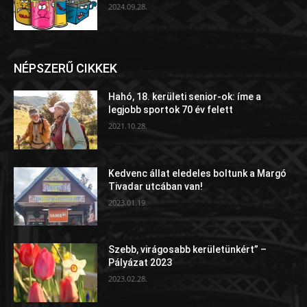
2024.09.28.
NÉPSZERŰ CIKKEK
Hahó, 18. kerületi senior-ok: íme a
legjobb sportok 70 év felett
2021.10.28.
Kedvenc állat eledeles boltunk a Margó
Tivadar utcában van!
2023.01.19.
Szebb, virágosabb kerületünkért” –
Pályázat 2023
2023.02.28.