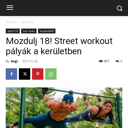
Home
Sport18
Sport18
Suli után
Szabadidő
Mozdulj 18! Street workout
pályák a kerületben
By
bogi
-
2021.01.28.
871
0