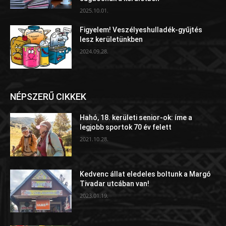
2025.10.01.
Figyelem! Veszélyeshulladék-gyűjtés
lesz kerületünkben
2024.09.28.
NÉPSZERŰ CIKKEK
Hahó, 18. kerületi senior-ok: íme a
legjobb sportok 70 év felett
2021.10.28.
Kedvenc állat eledeles boltunk a Margó
Tivadar utcában van!
2023.01.19.