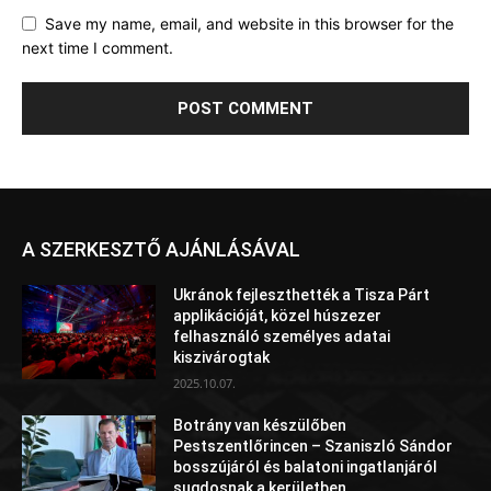
Save my name, email, and website in this browser for the
next time I comment.
A SZERKESZTŐ AJÁNLÁSÁVAL
Ukránok fejleszthették a Tisza Párt
applikációját, közel húszezer
felhasználó személyes adatai
kiszivárogtak
2025.10.07.
Botrány van készülőben
Pestszentlőrincen – Szaniszló Sándor
bosszújáról és balatoni ingatlanjáról
sugdosnak a kerületben