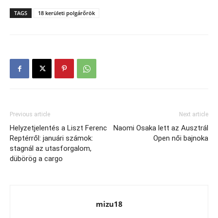
TAGS
18 kerületi polgárőrök
Previous article
Next article
Helyzetjelentés a Liszt Ferenc
Naomi Osaka lett az Ausztrál
Reptérről: januári számok:
Open női bajnoka
stagnál az utasforgalom,
dübörög a cargo
mizu18