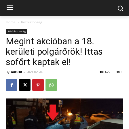
Home
Közbiztonság
Közbiztonság
Megint akcióban a 18.
kerületi polgárőrök! Ittas
sofőrt kaptak el!
By
mizu18
-
2021.02.20.
622
0