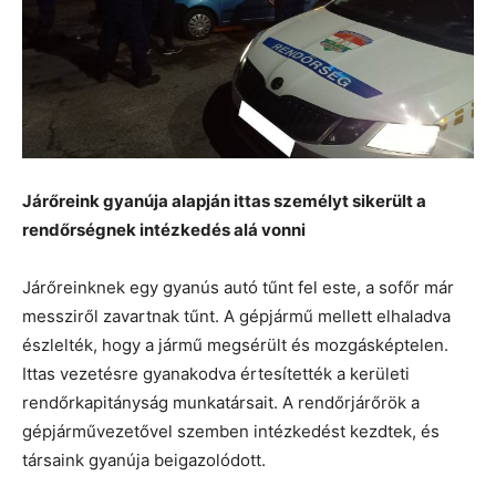
Járőreink gyanúja alapján ittas személyt sikerült a
rendőrségnek intézkedés alá vonni
Járőreinknek egy gyanús autó tűnt fel este, a sofőr már
messziről zavartnak tűnt. A gépjármű mellett elhaladva
észlelték, hogy a jármű megsérült és mozgásképtelen.
Ittas vezetésre gyanakodva értesítették a kerületi
rendőrkapitányság munkatársait. A rendőrjárőrök a
gépjárművezetővel szemben intézkedést kezdtek, és
társaink gyanúja beigazolódott.